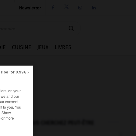
Newsletter




IE
CUISINE
JEUX
LIVRES
ribe for 0.99€ >
iers, on your
r we and our
our consent
t to you. You
he Show
 For more
VOUS CHERCHEZ PEUT-ÊTRE