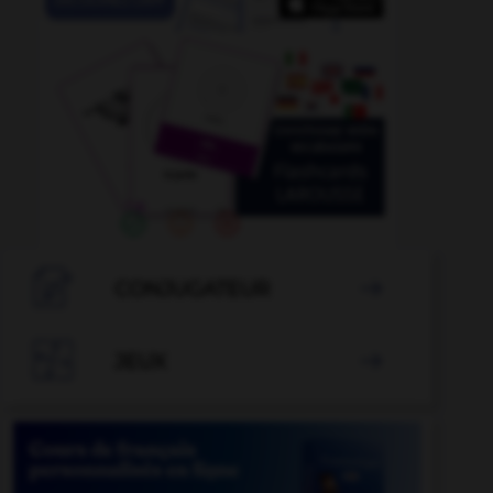

CONJUGATEUR


JEUX
