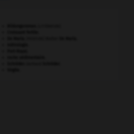
Bildungsroman
.
[LITTÉRATURE]
Croissant fertile
.
De Maria
.
Walter
De Maria
.
[PEINTURE]
métrologie.
Port-Royal
.
roche sédimentaire.
Schröder
.
Gerhard
Schröder
.
Virgile
.