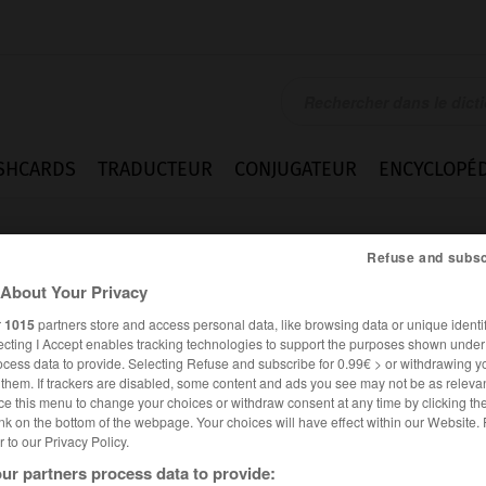
SHCARDS
TRADUCTEUR
CONJUGATEUR
ENCYCLOPÉD
Refuse and subsc
About Your Privacy
r
1015
partners store and access personal data, like browsing data or unique identif
ecting I Accept enables tracking technologies to support the purposes shown unde
ocess data to provide. Selecting Refuse and subscribe for 0.99€ > or withdrawing y
e them. If trackers are disabled, some content and ads you see may not be as relevan
ce this menu to change your choices or withdraw consent at any time by clicking t
nk on the bottom of the webpage. Your choices will have effect within our Website.
er to our Privacy Policy.
es synonymes :
ur partners process data to provide:
ant