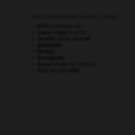
À DÉCOUVRIR DANS L'ENCYCLOPÉDIE
Berlin
(conférence de).
cadavre exquis
.
[PEINTURE]
De André
.
Fabrizio
De André
.
gastéropode.
Némésis
.
Raminagrobis
.
Scarpa
(triangle de).
[MÉDECINE]
Verdi
.
Giuseppe
Verdi
.