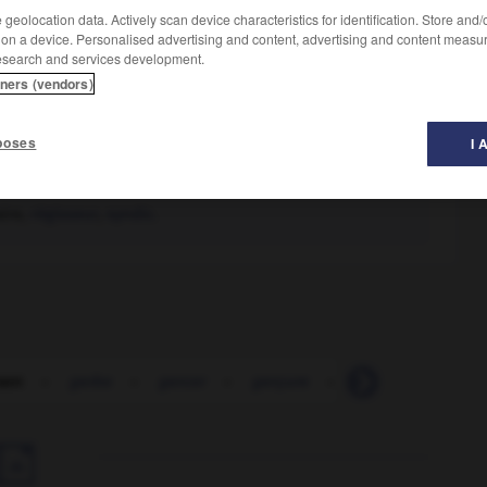
geolocation data. Actively scan device characteristics for identification. Store and
 on a device. Personalised advertising and content, advertising and content measu
esearch and services development.
tners (vendors)
poses
I 
ire,
régisseur
,
syndic.
ant
-
gerbe
-
gercer
-
gerçure
-
gérer
-
germa
