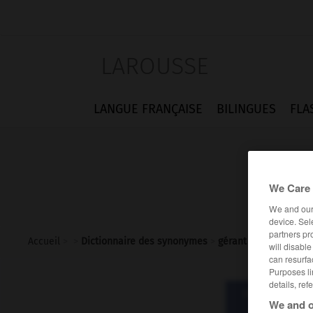
LAROUSSE
LANGUE FRANÇAISE
BILINGUES
FLA
We Care 
We and ou
device. Sel
partners pr
Accueil
>
>
Dictionnaire des synonymes
>
gérant
will disabl
can resurfa
Purposes li
details, ref
Dictionnaire d
We and o
gér