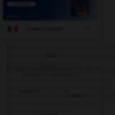

COURS DE FRANÇAIS
QUIZ
Quel mode convient-il d'employer à la suite de
la locution « après que » ?
le subjonctif
le
conditionnel