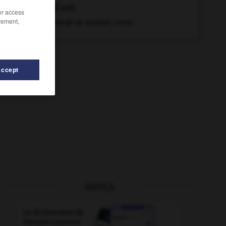
farci
adj.
/or access
rement,
Surchargé de quelque chose.
Accept
OUTILS
er (se)
-
faramineux
-
faraud
-
faraud
-
farce
-