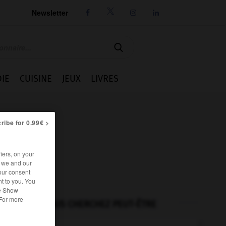
Newsletter




IE
CUISINE
JEUX
LIVRES
ribe for 0.99€ >
iers, on your
r we and our
our consent
t to you. You
he Show
 For more
VOUS CHERCHEZ PEUT-ÊTRE