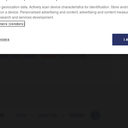
geolocation data. Actively scan device characteristics for identification. Store and
 on a device. Personalised advertising and content, advertising and content measu
esearch and services development.
tners (vendors)
poses
I 
llant
,
plein
,
rempli.
– Familier :
bourré
,
truffé.
rci
-
farcir
-
farcir (se)
-
fardeau
-
farder
-
fard