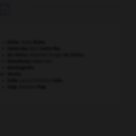

Brahe
.
Tycho
Brahe
.
Castro Ruz
.
Raúl
Castro Ruz
.
De Chirico
.
Giorgio
De Chirico
.
[PEINTURE]
hémothorax
.
[MÉDECINE]
Raminagrobis
.
er
Sienne
.
Sulla
.
Lucius Cornelius
Sulla
.
Vega
.
Suzanne
Vega
.