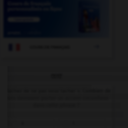

COURS DE FRANÇAIS
QUIZ
« Tachez de ne pas vous tacher ». Combien de
mots devraient porter un accent circonflexe
dans cette phrase ?
0
1