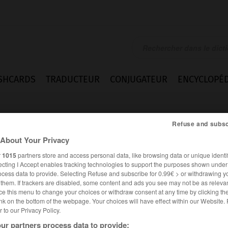
SHCARDS
TRADUCTEUR
CONJUGATEUR
ENCYCLOPÉD
Refuse and subsc
About Your Privacy
r
1015
partners store and access personal data, like browsing data or unique identif
ecting I Accept enables tracking technologies to support the purposes shown unde
ocess data to provide. Selecting Refuse and subscribe for 0.99€ > or withdrawing y
e them. If trackers are disabled, some content and ads you see may not be as relevan
ce this menu to change your choices or withdraw consent at any time by clicking t
nk on the bottom of the webpage. Your choices will have effect within our Website.
er to our Privacy Policy.
es synonymes :
rci
ur partners process data to provide: