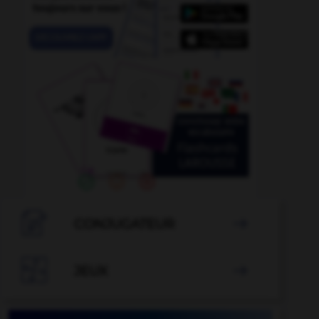

CONJUGATEUR


JEUX
