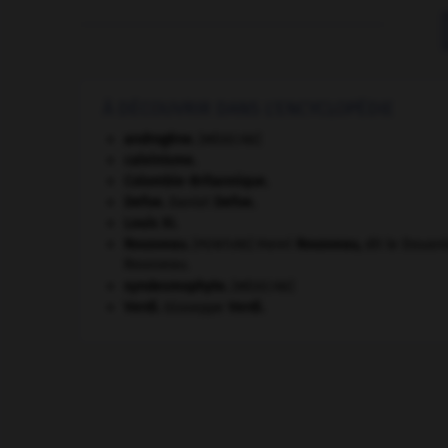
À DÉCOUVRIR DANS L'ENCYCLOPÉDIE
androgène
.
[MÉDECINE]
calvinisme.
Colombie-Britannique
.
Defoe
.
Daniel
Defoe
.
Louis XI
.
Rousseau
.
Henri
Rousseau
,
dit le Douani
[PEINTURE]
Rousseau.
syndesmophyte
.
[MÉDECINE]
Verdi
.
Giuseppe
Verdi
.