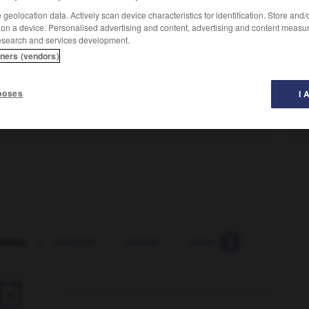
geolocation data. Actively scan device characteristics for identification. Store and
 on a device. Personalised advertising and content, advertising and content measu
esearch and services development.
tners (vendors)
poses
I 
tation
-
exporter
-
exposé
-
exposé
-
exposer
-
