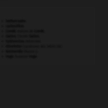
bathyscaphe.
carbonifère.
Condé
.
maison de
Condé
.
Galien
.
Claude
Galien
.
hydramnios
.
[MÉDECINE]
Klinefelter
(syndrome de).
[MÉDECINE]
Normandie
(Basse-).
Vega
.
Suzanne
Vega
.