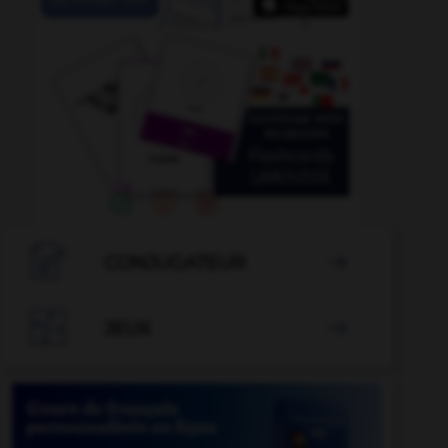

CONJUGATEUR


JEUX
