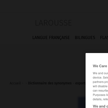
LAROUSSE
LANGUE FRANÇAISE
BILINGUES
FLA
We Care 
We and ou
device. Sel
partners pr
Accueil
>
>
Dictionnaire des synonymes
>
exportation
will disabl
can resurfa
Purposes li
details, ref
Dictionnaire d
expor
We and o