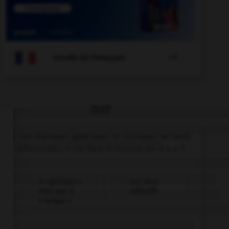

COURS DE FRANÇAIS
QUIZ
« Les équipes [grecque] et [turque] se sont
affrontées. » Où faut-il mettre un « s » ?
à « grecque »
aux deux
mais pas à
adjectifs
« turque »