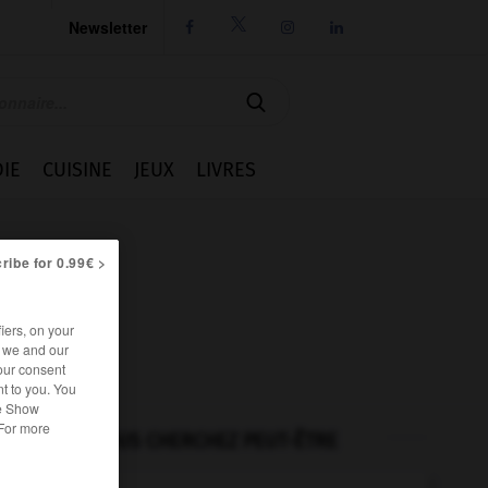
Newsletter




IE
CUISINE
JEUX
LIVRES
ribe for 0.99€ >
iers, on your
r we and our
our consent
t to you. You
he Show
 For more
VOUS CHERCHEZ PEUT-ÊTRE