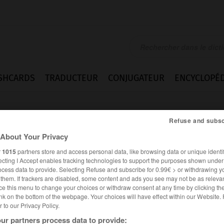
SHCARDS
TRADUCTEUR
CONJUGATEUR
ENCYCLOPÉD
Refuse and subsc
About Your Privacy
r
1015
partners store and access personal data, like browsing data or unique identif
ecting I Accept enables tracking technologies to support the purposes shown unde
ocess data to provide. Selecting Refuse and subscribe for 0.99€ > or withdrawing y
e them. If trackers are disabled, some content and ads you see may not be as relevan
ce this menu to change your choices or withdraw consent at any time by clicking t
nk on the bottom of the webpage. Your choices will have effect within our Website.
er to our Privacy Policy.
es synonymes :
tation
ur partners process data to provide: