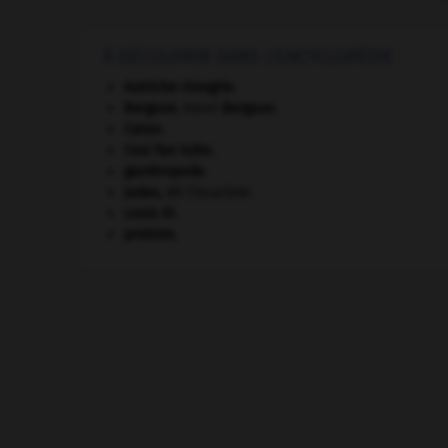
À DÉCOUVRIR DANS L'ENCYCLOPÉDIE
Autriche-Hongrie
.
Bergson
.
Henri
Bergson
.
Caton
.
Cosi fan tutte
.
gastéropode.
Judas
,
dit l'Iscariote.
Louis XI
.
protiste.