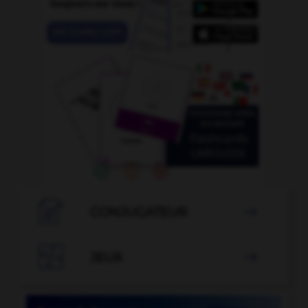

CONJUGATEUR


JEUX
