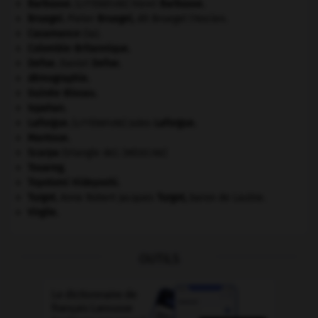
Barbusse
.
Henri
Barbusse
.
[LITTÉRATURE]
Bruegel
.
Pieter
Bruegel
,
dit Bruegel l'Ancien.
Casamance
(la).
Colombie-Britannique
.
Defoe
.
Daniel
Defoe
.
démographie.
Guinée-Bissau
.
Ispahan
.
Laforgue
.
Jules
Laforgue
.
[LITTÉRATURE]
Mantoue
.
Scarpa
(triangle de).
[MÉDECINE]
Touareg
.
Toyotomi Hideyoshi
.
Turgot
.
Anne Robert Jacques
Turgot
,
baron de Laulne.
Virgile
.
OUTILS