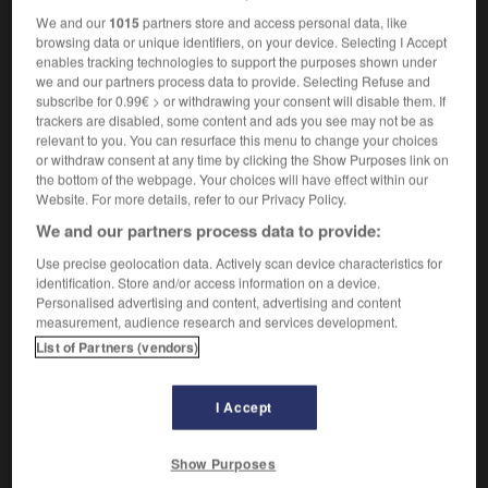
Rendre riche.
1.
We and our
1015
partners store and access personal data, like
Synonyme :
browsing data or unique identifiers, on your device. Selecting I Accept
fertiliser.
– Littéraire :
féconder.
enables tracking technologies to support the purposes shown under
we and our partners process data to provide. Selecting Refuse and
Contraire :
subscribe for 0.99€ > or withdrawing your consent will disable them. If
appauvrir, dépouiller, ruiner.
– Familier :
mettre sur la
trackers are disabled, some content and ads you see may not be as
paille.
relevant to you. You can resurface this menu to change your choices
or withdraw consent at any time by clicking the Show Purposes link on
Embellir quelque chose.
2.
the bottom of the webpage. Your choices will have effect within our
Synonyme :
Website. For more details, refer to our Privacy Policy.
agrémenter
,
décorer
,
enjoliver
, fleurir,
garnir
,
illustrer
,
We and our partners process data to provide:
orner
,
rehausser.
– Littéraire :
habiller
, parer.
Use precise geolocation data. Actively scan device characteristics for
Contraire :
identification. Store and/or access information on a device.
enlaidir.
Personalised advertising and content, advertising and content
measurement, audience research and services development.
Augmenter un contenu.
3.
List of Partners (vendors)
Synonyme :
accroître
,
compléter
,
développer
,
élargir
,
étendre
,
I Accept
étoffer
, grossir.
Show Purposes