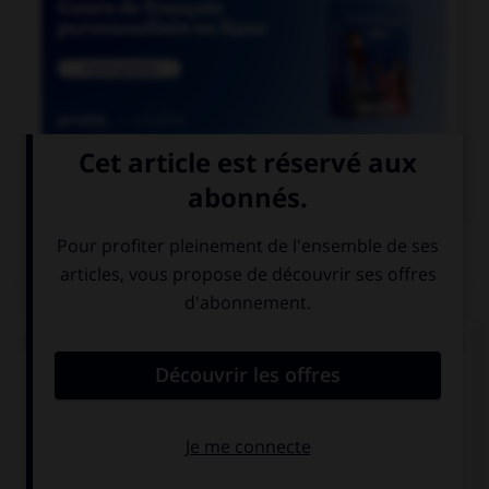

COURS DE FRANÇAIS
QUIZ
De quel verbe proviennent les mots « gisant » et
« ci-gît » ?
gésir
giser