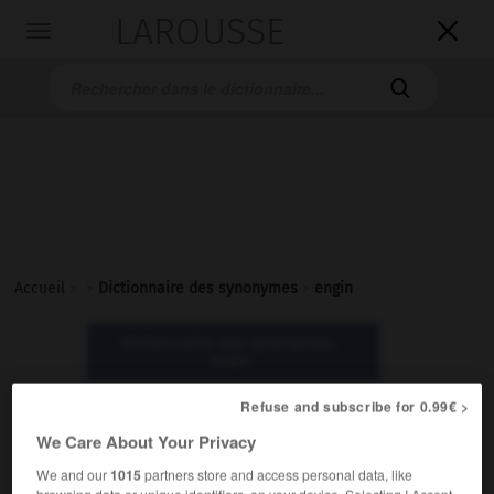
LAROUSSE

Toggle
navigation

Accueil
>
>
Dictionnaire des synonymes
>
engin
Dictionnaire des synonymes :
engin
Refuse and subscribe for 0.99€ >
engin
We Care About Your Privacy
nom masculin
We and our
1015
partners store and access personal data, like