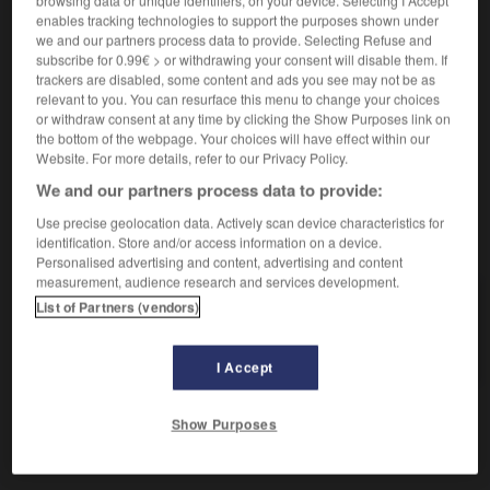
browsing data or unique identifiers, on your device. Selecting I Accept
Machine à emploi précis.
1.
enables tracking technologies to support the purposes shown under
Synonyme :
we and our partners process data to provide. Selecting Refuse and
appareil
,
instrument
,
outil
,
ustensile.
subscribe for 0.99€ > or withdrawing your consent will disable them. If
trackers are disabled, some content and ads you see may not be as
Familier.
Objet dont on ignore le nom.
2.
relevant to you. You can resurface this menu to change your choices
Synonyme :
or withdraw consent at any time by clicking the Show Purposes link on
chose.
– Familier :
bidule
,
machin
,
truc.
the bottom of the webpage. Your choices will have effect within our
Website. For more details, refer to our Privacy Policy.
We and our partners process data to provide:
Use precise geolocation data. Actively scan device characteristics for
VOUS CHERCHEZ PEUT-ÊTRE
identification. Store and/or access information on a device.
Personalised advertising and content, advertising and content
measurement, audience research and services development.
engin
n.m.
List of Partners (vendors)
Machine à emploi précis.
I Accept
Show Purposes
ement
-
engendrer
-
engin
-
englober
-
engloutir