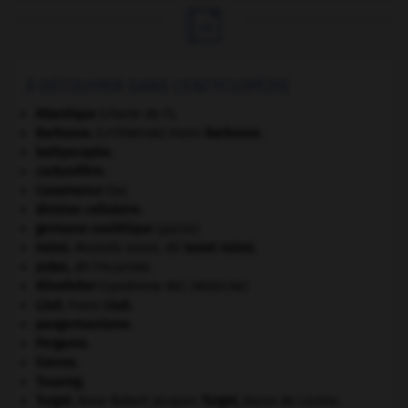

À DÉCOUVRIR DANS L'ENCYCLOPÉDIE
Atlantique
(charte de l').
Barbusse
.
Henri
Barbusse
.
[LITTÉRATURE]
bathyscaphe.
carbonifère.
Casamance
(la).
division cellulaire.
germano-soviétique
(pacte).
Inönü
.
Mustafa Ismet, dit
Ismet
Inönü
.
Judas
,
dit l'Iscariote.
Klinefelter
(syndrome de).
[MÉDECINE]
Liszt
.
Franz
Liszt
.
pangermanisme.
Pergame
.
Sienne
.
Touareg
.
Turgot
.
Anne Robert Jacques
Turgot
,
baron de Laulne.