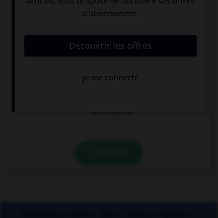
« Les équipes [grecque] et [turque] se sont
affrontées. » Où faut-il mettre un « s » ?
à « grecque »
aux deux
mais pas à
adjectifs
« turque »
à aucun des
deux adjectifs
VALIDER
Applications mobiles
Index
Mentions légales et