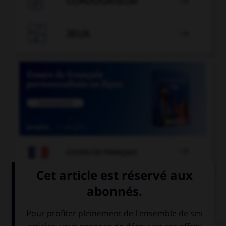

CONJUGATEUR


JEUX


COURS DE FRANÇAIS
QUIZ