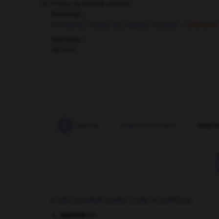
Priver de liberté morale.
3.
Synonyme :
enchaîner
,
ficeler
,
lier
,
ligoter
,
museler.
– Littéraire
Contraire :
délivrer.
empresser (s')
-
emprise
-
emprisonnement
-
empri
À DÉCOUVRIR DANS L'ENCYCLOPÉDIE
Apennin
(l').