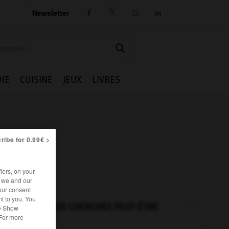
Newsletter




IE
CUISINE
JEUX
LIVRES
ribe for 0.99€ >
iers, on your
r we and our
our consent
t to you. You
VOUS CHERCHEZ PEUT-ÊTRE
he Show
 For more