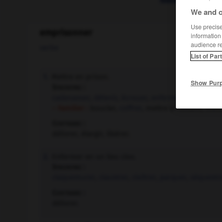
We and o
Use precise 
emprisonner
information
audience r
verbe
List of Par
Mettre en prison.
1.
Show Pur
Synonyme :
cadenasser
,
détenir
,
écrouer
,
enfermer
,
incarcérer
,
– Familier :
boucler,
coffrer
, mettre à l'ombre, mett
Contraire :
délivrer, élargir, libérer.
Enfermer en un lieu clos.
2.
Synonyme :
claquemurer
,
claustrer
,
cloîtrer
,
parquer
,
séquestre
Contraire :
délivrer.