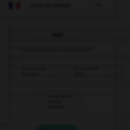

COURS DE FRANÇAIS
QUIZ
Quelle locution est correcte ?
un soi-disant
un soi-disant
vase grec
prince
un soi-disant
trou de
mémoire