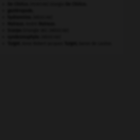
De Chirico
.
Giorgio
De Chirico
.
[PEINTURE]
gastéropode.
hydramnios
.
[MÉDECINE]
Malraux
.
André
Malraux
.
Scarpa
(triangle de).
[MÉDECINE]
syndesmophyte
.
[MÉDECINE]
Turgot
.
Anne Robert Jacques
Turgot
,
baron de Laulne.