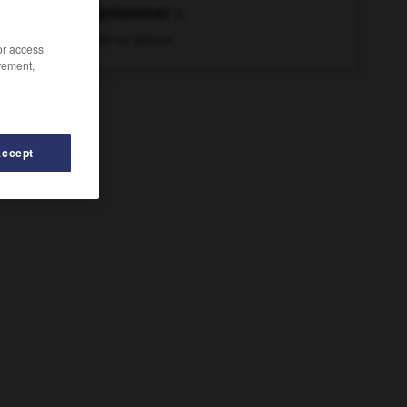
emprisonner
v.
Mettre en prison.
/or access
rement,
Accept