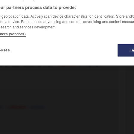
ur partners process data to provide:
geolocation data. Actively scan device characteristics for identification. Store and
 on a device. Personalised advertising and content, advertising and content measu
esearch and services development.
tners (vendors)
poses
I 
interner
, mettre au secret, mettre sous les verrous.
re au frais, mettre au trou.
– Littéraire :
embastiller.
r.
– Littéraire :
reclure.