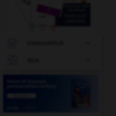

CONJUGATEUR


JEUX
