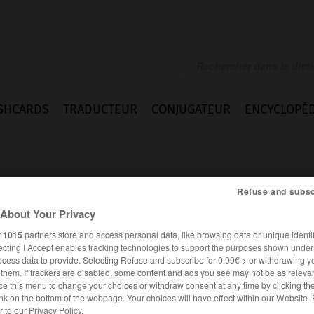
SHCARDS
TRADUCTEUR
CONJUGATEUR
ENCYCLOPÉD
Refuse and subsc
About Your Privacy
r
1015
partners store and access personal data, like browsing data or unique identif
ecting I Accept enables tracking technologies to support the purposes shown unde
ocess data to provide. Selecting Refuse and subscribe for 0.99€ > or withdrawing y
e them. If trackers are disabled, some content and ads you see may not be as relevan
ce this menu to change your choices or withdraw consent at any time by clicking t
es synonymes :
nk on the bottom of the webpage. Your choices will have effect within our Website.
sonner
er to our Privacy Policy.