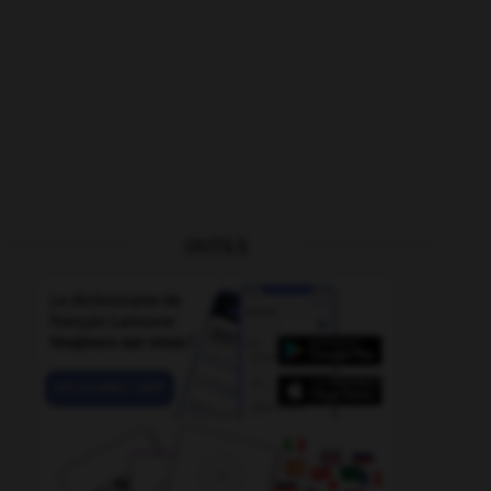
OUTILS
nteur
-
empuantir
-
empressé
-
empressement
-