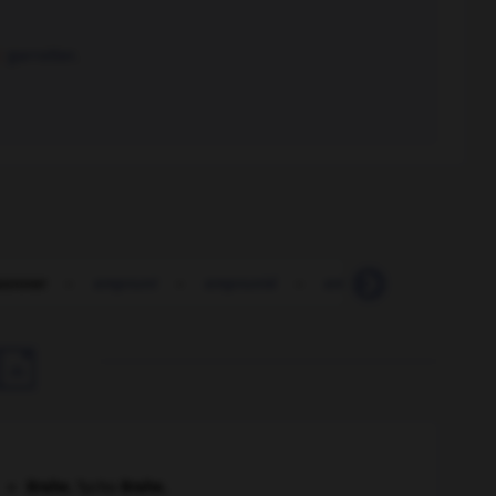
 :
garrotter.
sonner
-
emprunt
-
emprunté
-
emprunter
-
empru

Brahe
.
Tycho
Brahe
.