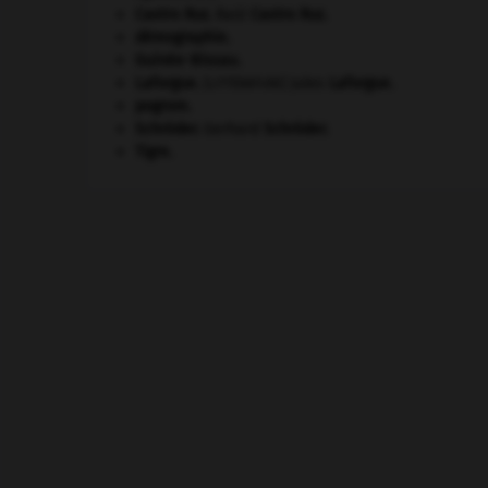
Castro Ruz
.
Raúl
Castro Ruz
.
démographie.
Guinée-Bissau
.
Laforgue
.
Jules
Laforgue
.
[LITTÉRATURE]
pogrom.
Schröder
.
Gerhard
Schröder
.
Tigre
.