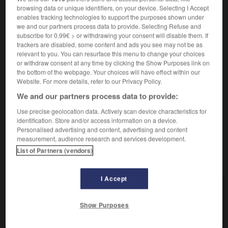
browsing data or unique identifiers, on your device. Selecting I Accept
enables tracking technologies to support the purposes shown under
Lieu où l'on habite.
1.
we and our partners process data to provide. Selecting Refuse and
Synonyme :
subscribe for 0.99€ > or withdrawing your consent will disable them. If
domicile
,
foyer
,
habitation
,
logement
,
maison
,
nid
,
trackers are disabled, some content and ads you see may not be as
résidence.
– Littéraire :
logis.
relevant to you. You can resurface this menu to change your choices
or withdraw consent at any time by clicking the Show Purposes link on
Mettre en demeure,
demander de manière
2.
the bottom of the webpage. Your choices will have effect within our
impérative.
Website. For more details, refer to our Privacy Policy.
Synonyme :
We and our partners process data to provide:
commander
,
exiger
, imposer,
intimer
,
ordonner
,
Use precise geolocation data. Actively scan device characteristics for
sommer.
– Littéraire :
enjoindre.
identification. Store and/or access information on a device.
Personalised advertising and content, advertising and content
measurement, audience research and services development.
List of Partners (vendors)
VOUS CHERCHEZ PEUT-ÊTRE
I Accept
demeure
n.f.
Show Purposes
Lieu où l'on habite.
demeuré
n.