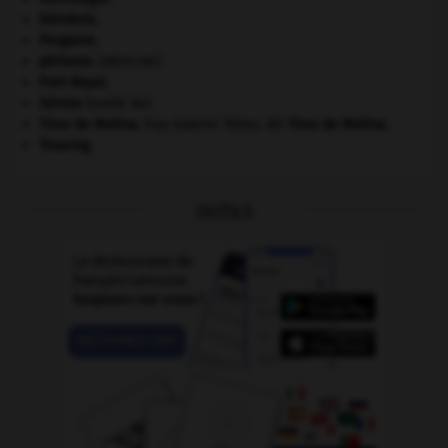
Némésis
.
Pergame
.
périoste
.
[MÉDECINE]
Port-Royal
.
Sèvres
(traité de).
Tirso de Molina
.
fray Gabriel Téllez, dit
Tirso de Molina
.
Touareg
.
OUTILS