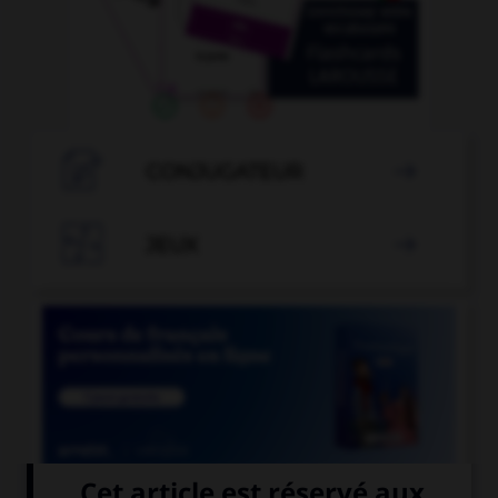

CONJUGATEUR


JEUX
