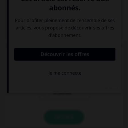

COURS DE FRANÇAIS
QUIZ
Dans le mot « abordage » quelle est la nature de
« bord » ?
un radical
un suffixe
un préfixe
VALIDER