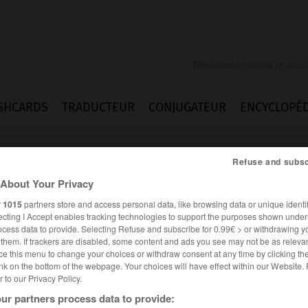
SHCARDS
TRADUCTEUR
CONJUGATEUR
ENCYCLOPÉD
Refuse and subsc
About Your Privacy
r
1015
partners store and access personal data, like browsing data or unique identif
ecting I Accept enables tracking technologies to support the purposes shown unde
ocess data to provide. Selecting Refuse and subscribe for 0.99€ > or withdrawing y
e them. If trackers are disabled, some content and ads you see may not be as relevan
ce this menu to change your choices or withdraw consent at any time by clicking t
nk on the bottom of the webpage. Your choices will have effect within our Website.
er to our Privacy Policy.
es synonymes :
ur partners process data to provide:
hnie