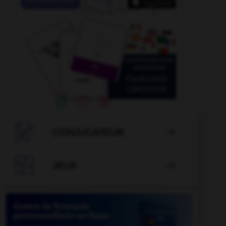

CONJUGATEUR


JEUX
