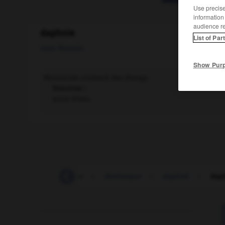
Use precise 
information
audience r
daphnie
List of Par
nom féminin
Show Pur
Minuscule crustacé des étangs.
Synonyme :
puce d'eau.
danser
-
danseur
-
dantesque
-
daphné
-
dap