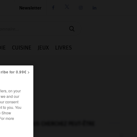
Newsletter




IE
CUISINE
JEUX
LIVRES
ribe for 0.99€ >
iers, on your
r we and our
our consent
t to you. You
he Show
 For more
VOUS CHERCHEZ PEUT-ÊTRE