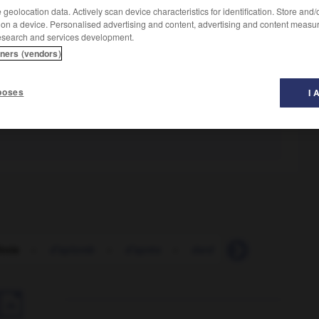
geolocation data. Actively scan device characteristics for identification. Store and
 on a device. Personalised advertising and content, advertising and content measu
esearch and services development.
tners (vendors)
poses
I 
hnie
-
d'aplomb
-
d'après
-
dard
-
dare-dare
-
