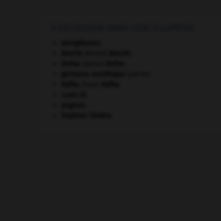
À DÉCOUVRIR DANS L'ENCYCLOPÉDIE
aéroglisseur.
Brecht
.
Bertolt
Brecht
.
Defoe
.
Daniel
Defoe
.
germano-soviétique
(pacte).
Kafka
.
Franz
Kafka
.
Louis XI
.
pogrom.
Septime Sévère
.