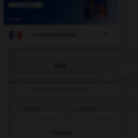

COURS DE FRANÇAIS
QUIZ
Parmi ces noms se finissant par le son [xion],
lequel est mal écrit ?
réflexion
détection
connection