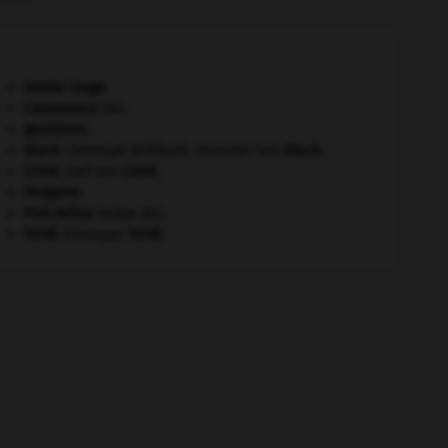
Armée rouge
.
Casamance
(la).
gaullisme.
Gluck
.
Christoph Willibald, chevalier von
Gluck
.
Linné
.
Carl von
Linné
.
Pergame
.
Port-Arthur
(siège de).
Verdi
.
Giuseppe
Verdi
.