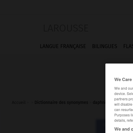
LAROUSSE
LANGUE FRANÇAISE
BILINGUES
FLA
We Care 
We and ou
device. Sel
partners pr
Accueil
>
>
Dictionnaire des synonymes
>
daphnie
will disabl
can resurfa
Purposes li
details, ref
Dictionnaire d
We and o
dap