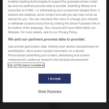
enables tracking technologies to support the purposes shown under
we and our partners process data to provide. Selecting Refuse and
Être divin.
subscribe for 0.99€ > or withdrawing your consent will disable them. If
Synonyme :
trackers are disabled, some content and ads you see may not be as
divinité.
relevant to you. You can resurface this menu to change your choices
or withdraw consent at any time by clicking the Show Purposes link on
the bottom of the webpage. Your choices will have effect within our
Website. For more details, refer to our Privacy Policy.
We and our partners process data to provide:
VOUS CHERCHEZ PEUT-ÊTRE
Use precise geolocation data. Actively scan device characteristics for
identification. Store and/or access information on a device.
Personalised advertising and content, advertising and content
déité
n.f.
measurement, audience research and services development.
Être divin.
List of Partners (vendors)
I Accept
phine
-
déification
-
déité
-
déjanté
-
déjection
Show Purposes
