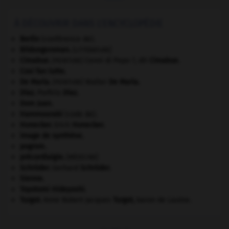
À DÉCOUVRIR DANS L'ENCYCLOPÉDIE
Berlin
(conférence de).
Bildungsroman
.
[LITTÉRATURE]
Cimabue
.
Cenni di Pepo ?, dit
Cimabue
.
[PEINTURE]
Cosi fan tutte
.
De Maria
.
Walter
De Maria
.
[PEINTURE]
Díaz
.
Porfirio
Díaz
.
Dom Juan
.
Hammourabi
(code de).
Honecker
.
Erich
Honecker
.
image de synthèse.
pogrom.
précordialgie
.
[MÉDECINE]
Schröder
.
Gerhard
Schröder
.
Sienne
.
Toyotomi Hideyoshi
.
Turgot
.
Anne Robert Jacques
Turgot
,
baron de Laulne.