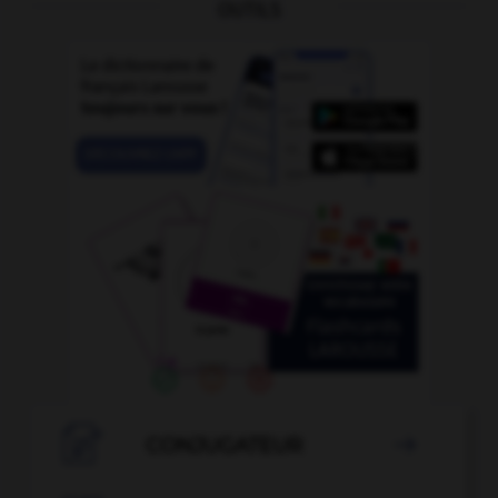
OUTILS

CONJUGATEUR
