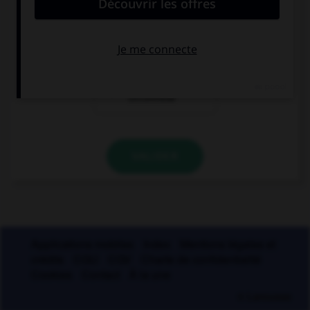
l'accent grave
l'accent aigu
l'accent
circonflexe
VALIDER
Applications mobiles
Index
Mentions légales et
crédits
CGU
CGV
Charte de confidentialité
Cookies
Contact
À la une
© Larousse