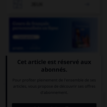

JEUX


COURS DE FRANÇAIS
QUIZ
Quel accent différencie l'habitant d'une colonie
d'une partie de l'intestin ?