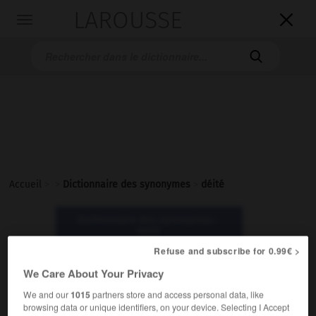
LAROUSSE

Toggle
navigation

Accueil
>
>
Dictionnaire des synonymes
>
déité
Dictionnaire des synonymes :
déité
Refuse and subscribe for 0.99€ >
déité
We Care About Your Privacy
nom féminin
We and our
1015
partners store and access personal data, like
browsing data or unique identifiers, on your device. Selecting I Accept
Littéraire.