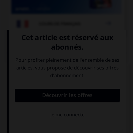

COURS DE FRANÇAIS
QUIZ
Dans laquelle de ces phrases le mot « midi »
devrait-il porter une majuscule ?
Nice est dans le
nous partons
midi de la
nous installer
France.
dans le midi.
il est bientôt