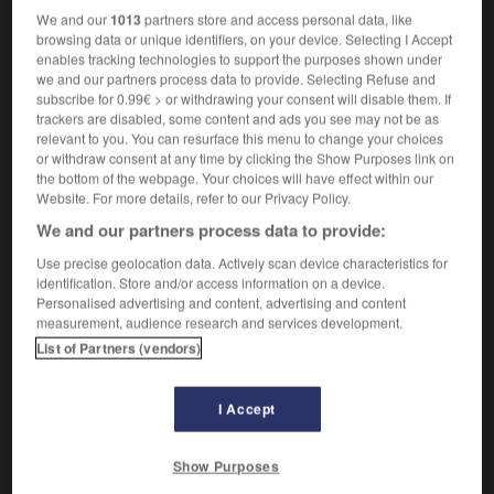
Qui a de l'aisance.
1.
We and our
1013
partners store and access personal data, like
Synonyme :
browsing data or unique identifiers, on your device. Selecting I Accept
aisé
,
assuré
,
décontracté
,
désinvolte
,
détendu
,
léger
,
enables tracking technologies to support the purposes shown under
libre
,
naturel.
we and our partners process data to provide. Selecting Refuse and
subscribe for 0.99€ > or withdrawing your consent will disable them. If
Contraire :
trackers are disabled, some content and ads you see may not be as
contracté, contraint, crispé, embarrassé, emprunté,
relevant to you. You can resurface this menu to change your choices
gêné, gourd, tendu.
or withdraw consent at any time by clicking the Show Purposes link on
the bottom of the webpage. Your choices will have effect within our
Sans nuages.
2.
Website. For more details, refer to our Privacy Policy.
Synonyme :
We and our partners process data to provide:
clair.
Use precise geolocation data. Actively scan device characteristics for
Contraire :
identification. Store and/or access information on a device.
brouillé, chargé, couvert, nébuleux, nuageux.
Personalised advertising and content, advertising and content
measurement, audience research and services development.
Libéré d'une obligation.
3.
List of Partners (vendors)
Synonyme :
affranchi
,
dispensé
,
exempt
,
exempté
,
quitte.
I Accept
Show Purposes
VOUS CHERCHEZ PEUT-ÊTRE