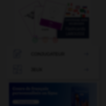

CONJUGATEUR


JEUX
