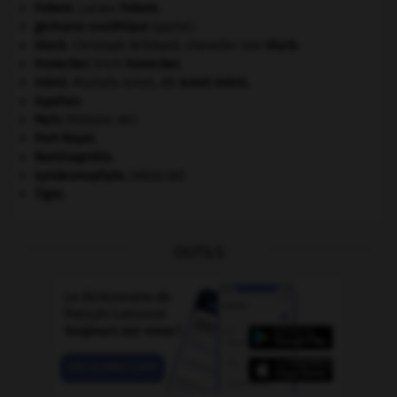
Febvre
.
Lucien
Febvre
.
germano-soviétique
(pacte).
Gluck
.
Christoph Willibald, chevalier von
Gluck
.
Honecker
.
Erich
Honecker
.
Inönü
.
Mustafa Ismet, dit
Ismet
Inönü
.
Ispahan
.
Paris
(histoire de).
Port-Royal
.
Raminagrobis
.
syndesmophyte
.
[MÉDECINE]
Tigre
.
OUTILS