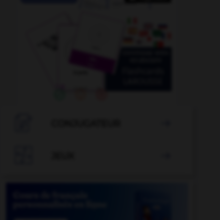

CONJUGATEUR


JEUX
