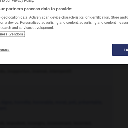
er to our Privacy Policy.
ur partners process data to provide:
geolocation data. Actively scan device characteristics for identification. Store and
 on a device. Personalised advertising and content, advertising and content measu
esearch and services development.
tners (vendors)
poses
I 
ce
, propre à,
voulu
,
vrai.
– Vieux :
idoine.
du, inopportun, insensé, intempestif.
,
digne
,
honnête
,
honorable
,
moral
,
poli
,
présentable
,
ant.
oli, impudent, incongru, inconvenant, incorrect,