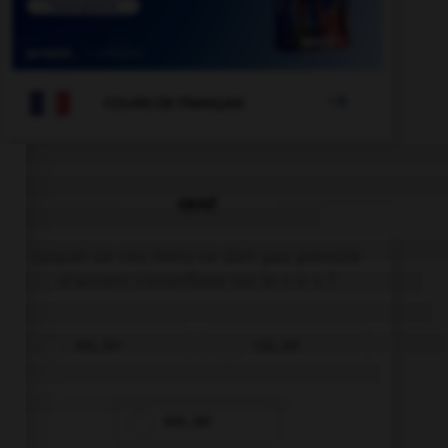

COURS DE FRANÇAIS
QUIZ
Lequel de ces mots ne doit pas prendre
d'accent circonflexe sur le « o » ?
enj…ler
caj…ler
enr…ler