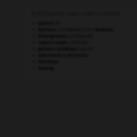
À DÉCOUVRIR DANS L'ENCYCLOPÉDIE
Apennin
(l').
Barbusse
.
Henri
Barbusse
.
[LITTÉRATURE]
Bildungsroman
.
[LITTÉRATURE]
cadavre exquis
.
[PEINTURE]
germano-soviétique
(pacte).
instruments à percussion.
Port-Royal
.
Touareg
.