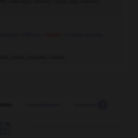
nête, malpropre, obscène, risqué, sale, scabreux.
isfaisant
,
suffisant.
– Familier :
buvable
,
possible
,
tre, piteux, pitoyable, ridicule.
nable
-
convenablement
-
convenance
-
convenanc
