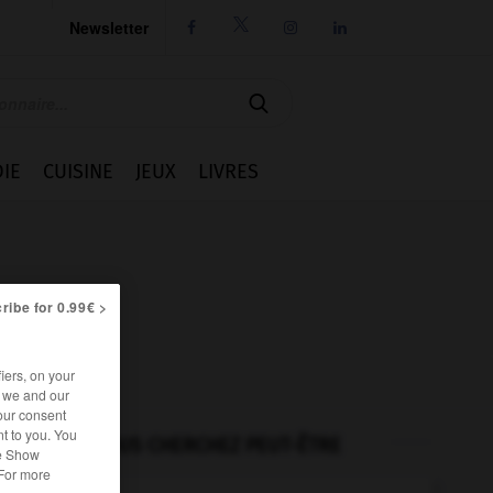
Newsletter




IE
CUISINE
JEUX
LIVRES
ribe for 0.99€ >
iers, on your
r we and our
our consent
t to you. You
VOUS CHERCHEZ PEUT-ÊTRE
he Show
 For more