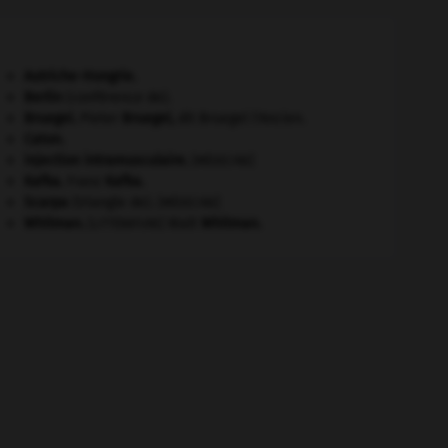
Autriche-Hongrie
.
Berlin
(conférence de).
Bruegel
.
Pieter
Bruegel
,
dit Bruegel l'Ancien.
Caton
.
injection intramusculaire
.
[MÉDECINE]
Kafka
.
Franz
Kafka
.
Scarpa
(triangle de).
[MÉDECINE]
Whitman
.
Walt
Whitman
.
[LITTÉRATURE]