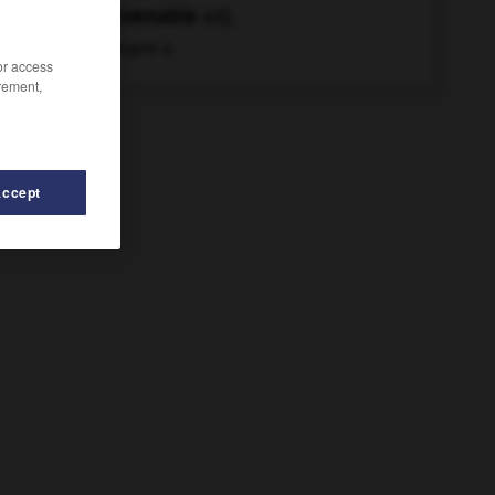
convenable
adj.
Approprié à.
/or access
rement,
Accept