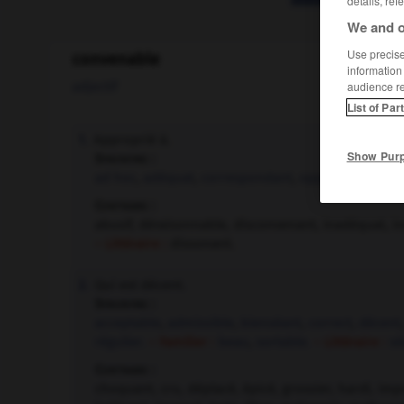
details, ref
We and o
Use precise 
convenable
information
adjectif
audience r
List of Par
Approprié à.
1.
Show Pur
Synonyme :
ad hoc
,
adéquat
,
correspondant
,
opportun
,
propi
Contraire :
abusif, déraisonnable, disconvenant, inadéquat, in
– Littéraire :
dissonant.
Qui est décent.
2.
Synonyme :
acceptable
,
admissible
,
bienséant
,
correct
,
décent
régulier.
– Familier :
beau
,
sortable.
– Littéraire :
sé
Contraire :
choquant, cru, déplacé, épicé, grossier, hardi, imp