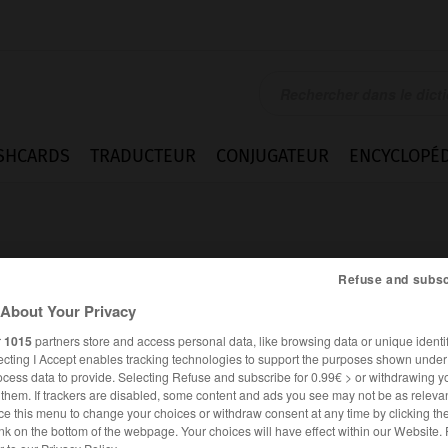
SHCARDS
TRADUCTEUR
CONJUGATEUR
ENCYCLOPÉD
Refuse and subsc
About Your Privacy
r
1015
partners store and access personal data, like browsing data or unique identif
ecting I Accept enables tracking technologies to support the purposes shown unde
ocess data to provide. Selecting Refuse and subscribe for 0.99€ > or withdrawing y
e them. If trackers are disabled, some content and ads you see may not be as relevan
ce this menu to change your choices or withdraw consent at any time by clicking t
es synonymes :
nk on the bottom of the webpage. Your choices will have effect within our Website.
nable