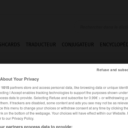
SHCARDS
TRADUCTEUR
CONJUGATEUR
ENCYCLOPÉD
Refuse and subsc
About Your Privacy
r
1015
partners store and access personal data, like browsing data or unique identif
ecting I Accept enables tracking technologies to support the purposes shown unde
ocess data to provide. Selecting Refuse and subscribe for 0.99€ > or withdrawing y
e them. If trackers are disabled, some content and ads you see may not be as relevan
ce this menu to change your choices or withdraw consent at any time by clicking t
nk on the bottom of the webpage. Your choices will have effect within our Website.
er to our Privacy Policy.
es synonymes :
ibuer
ur partners process data to provide: