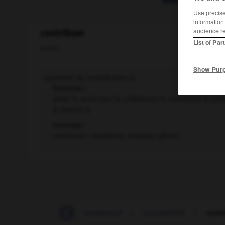
Use precise 
information
audience r
contribuer
List of Par
verbe
Show Pur
Apporter sa contribution à.
Synonyme :
aider à, avoir part à, collaborer à, concourir à, co
à, tendre à.
Contraire :
contrarier, empêcher, entraver, gêner.
contre-torpilleur
-
contrevenir
-
contrevérité
-
contr