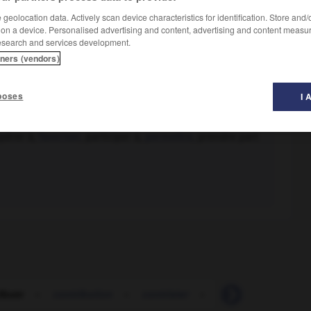
geolocation data. Actively scan device characteristics for identification. Store and
 on a device. Personalised advertising and content, advertising and content measu
esearch and services development.
tners (vendors)
poses
I 
opérer à,
favoriser
, participer à,
permettre
, prendre part
ibuer
-
contribution
-
contrister
-
contrit
-
contri