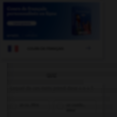

COURS DE FRANÇAIS
QUIZ
Lequel de ces mots prend deux « n » ?
un co…ifère
un coordo…
ateur