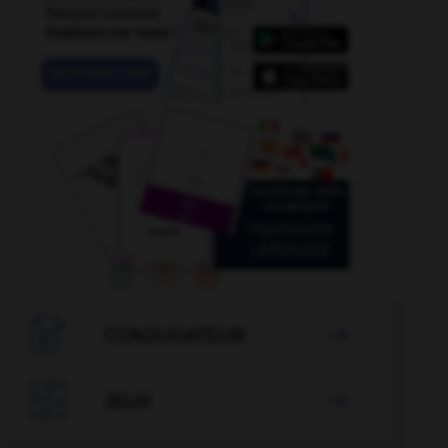

CONJUGATEUR


JEUX
