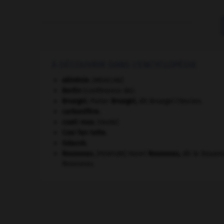
À DÉCOUVRIR DANS L'ENCYCLOPÉDIE
akinésie
.
[MÉDECINE]
Berlin
(conférence de).
Bruegel
.
Pieter
Bruegel
,
dit Bruegel l'Ancien.
carbonifère.
coati roux
.
[FAUNE]
Cosi fan tutte
.
Gdańsk
.
Rousseau
.
Henri
Rousseau
,
dit le Douani
[PEINTURE]
Rousseau.