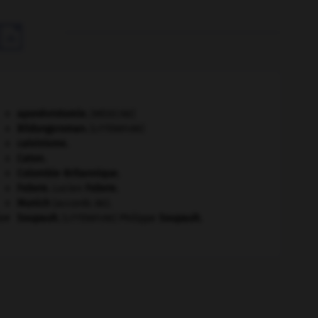

aponévrotomie
.
[MÉDECINE]
Bildungsroman
.
[LITTÉRATURE]
calvinisme.
Caton
.
Colombie-Britannique
.
Febvre
.
Lucien
Febvre
.
Munich
(accords de).
er
Soupault
.
Philippe
Soupault
.
[LITTÉRATURE]