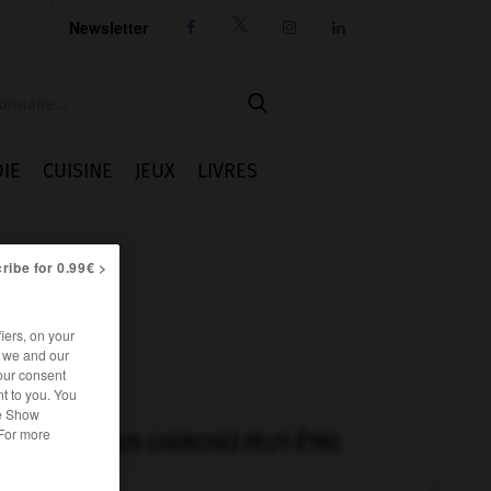
Newsletter




IE
CUISINE
JEUX
LIVRES
ribe for 0.99€ >
iers, on your
r we and our
our consent
t to you. You
he Show
 For more
VOUS CHERCHEZ PEUT-ÊTRE