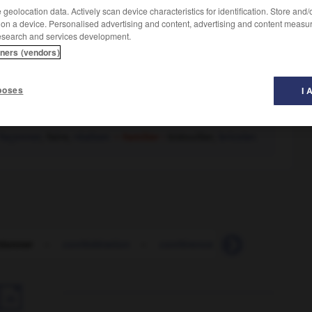
geolocation data. Actively scan device characteristics for identification. Store and
 on a device. Personalised advertising and content, advertising and content measu
esearch and services development.
tners (vendors)
poses
I 
façonner
, faire,
réaliser.
– Familier :
bidouiller,
bricoler.
tionner
-
confédération
-
conférence
-
conférer
-
