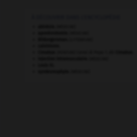
À DÉCOUVRIR DANS L'ENCYCLOPÉDIE
akinésie
.
[MÉDECINE]
aponévrotomie
.
[MÉDECINE]
Bildungsroman
.
[LITTÉRATURE]
calvinisme.
Cimabue
.
Cenni di Pepo ?, dit
Cimabue
.
[PEINTURE]
injection intramusculaire
.
[MÉDECINE]
Louis XI
.
syndesmophyte
.
[MÉDECINE]