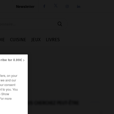
Newsletter




IE
CUISINE
JEUX
LIVRES
ribe for 0.99€ >
iers, on your
r we and our
our consent
t to you. You
he Show
 For more
VOUS CHERCHEZ PEUT-ÊTRE