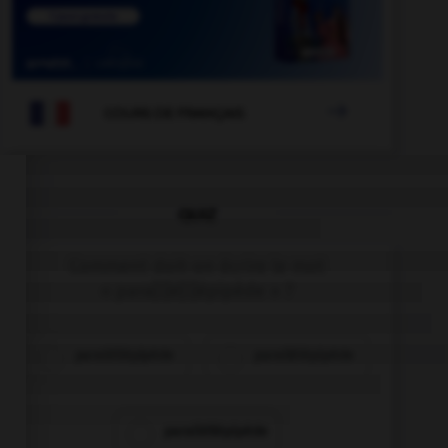

COURS DE FRANÇAIS
QUIZ
Comment doit-on écrire le mot
« para[l]é[l]épipède » ?
paraléllépipède
parallélépipède
paralléllépipède