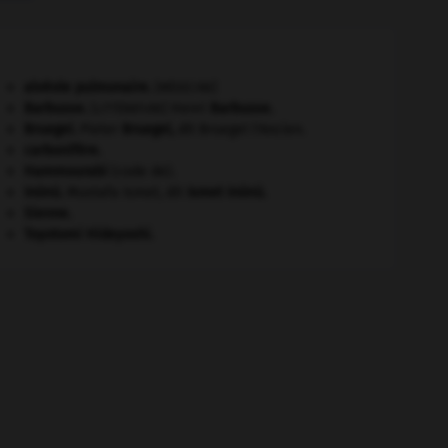
alvéole pulmonaire
.
[MÉDECINE]
Barbusse
.
Henri
Barbusse
.
[LITTÉRATURE]
Bruegel
.
Pieter
Bruegel
,
dit Bruegel l'Ancien.
carbonifère.
Hammourabi
(code de).
Inönü
.
Mustafa Ismet, dit
Ismet
Inönü
.
Sienne
.
Toyotomi Hideyoshi
.