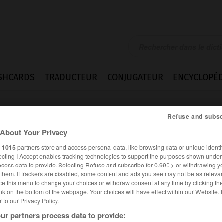
SHCARDS
TRADUCTEUR
CONJUGATEUR
ENCYCLOPÉD
Refuse and subsc
About Your Privacy
r
1015
partners store and access personal data, like browsing data or unique identif
ecting I Accept enables tracking technologies to support the purposes shown unde
ocess data to provide. Selecting Refuse and subscribe for 0.99€ > or withdrawing y
e them. If trackers are disabled, some content and ads you see may not be as relevan
ce this menu to change your choices or withdraw consent at any time by clicking t
nk on the bottom of the webpage. Your choices will have effect within our Website.
er to our Privacy Policy.
es synonymes :
ur partners process data to provide:
tionner