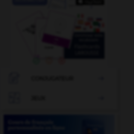

CONJUGATEUR


JEUX
