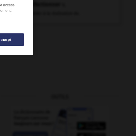
confectionner
v.
/or access
rement,
Procéder à la réalisation de.
Accept
OUTILS
conférer
-
confesser
-
conduire (se)
-
conduite
-