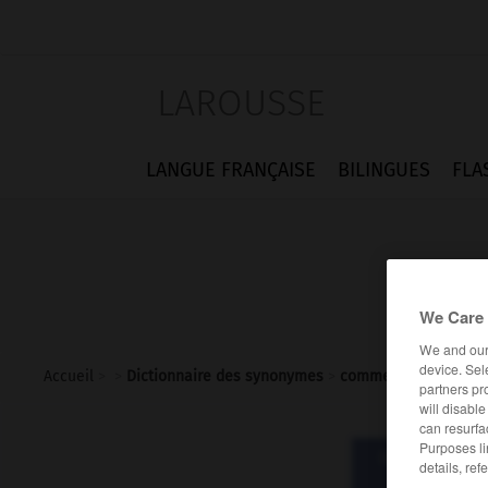
LAROUSSE
LANGUE FRANÇAISE
BILINGUES
FLA
We Care 
We and ou
device. Sel
Accueil
>
>
Dictionnaire des synonymes
>
commencement
partners pr
will disabl
can resurfa
Purposes li
Dictionnaire d
details, ref
commen