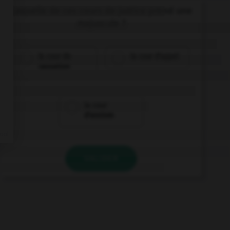
Laquelle de ces cours de justice prend une
majuscule ?
la cour de
la cour d'appel
cassation
la cour
d'assises
VALIDER