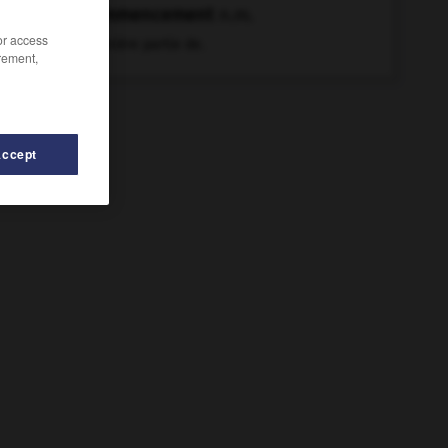
commencement
n.m.
/or access
Première partie de.
rement,
Accept