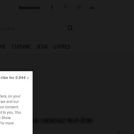
Newsletter




IE
CUISINE
JEUX
LIVRES
ribe for 0.99€ >
iers, on your
r we and our
our consent
t to you. You
he Show
VOUS CHERCHEZ PEUT-ÊTRE
 For more