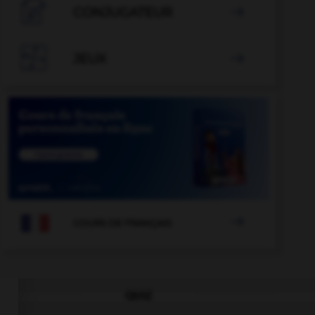

CONJUGATEUR


JEUX


COURS DE FRANÇAIS
QUIZ