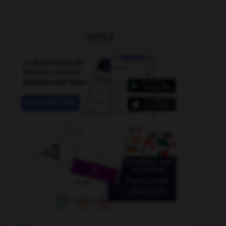
OUTILS
comment
-
commentaire
-
commanditer
-
comme