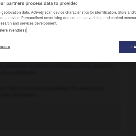
ur partners process data to provide:
geolocation data. Actively scan device characteristics for identification. Store and
 on a device. Personalised advertising and content, advertising and content measu
esearch and services development.
tners (vendors)
poses
I 
bord
,
début
,
déclenchement
,
démarrage
,
départ
,
me
,
naissance
,
ouverture
,
préambule
,
prélude
, premiers
mices
, printemps.
clôture, conclusion, expiration, fin, fond, issue,
émité, terminaison.