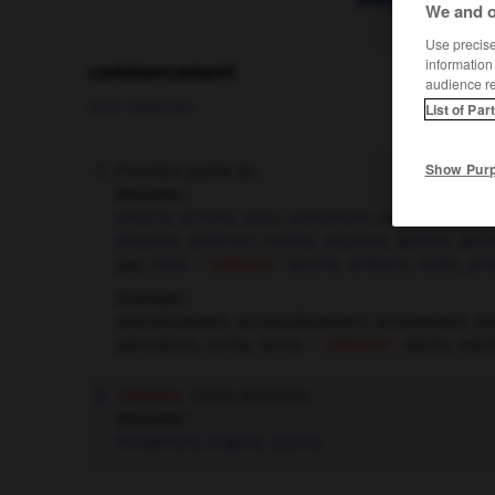
We and o
Use precise 
information
commencement
audience r
nom masculin
List of Par
Show Pur
Première partie de.
1.
Synonyme :
amorce
,
arrivée
,
aube
,
avènement
, balbutiement,
ébauche
,
embryon
,
entrée
,
esquisse
,
genèse
,
ger
pas,
seuil.
– Littéraire :
aurore
,
enfance
,
matin
,
pré
Contraire :
aboutissement, accomplissement, achèvement, bout, 
péroraison, sortie, terme.
– Littéraire :
déclin, extr
Littéraire.
Cause première.
2.
Synonyme :
fondement
,
origine
,
source.