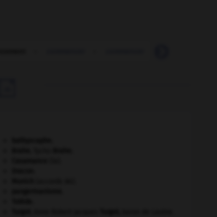
cement
-
commencer
-
commencer
-
commensal
-

bathyscaphe.
Brahe
.
Tycho
Brahe
.
Casamance
(la).
Dracon
.
Munich
(accords de).
pangermanisme.
Tolède
.
Turgot
.
Anne Robert Jacques
Turgot
,
baron de Laulne.