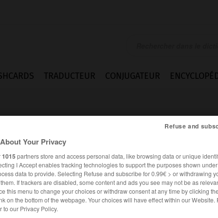
SHCARDS
TRADUCTEUR
CONJUGATEUR
ENCYCLOPÉD
Refuse and subsc
About Your Privacy
r
1015
partners store and access personal data, like browsing data or unique identif
ecting I Accept enables tracking technologies to support the purposes shown unde
ocess data to provide. Selecting Refuse and subscribe for 0.99€ > or withdrawing y
e them. If trackers are disabled, some content and ads you see may not be as relevan
ce this menu to change your choices or withdraw consent at any time by clicking t
nk on the bottom of the webpage. Your choices will have effect within our Website.
es synonymes :
er to our Privacy Policy.
cement