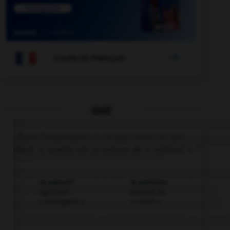

COURS DE FRANÇAIS
QUIZ
Dans l'expression « ne pas avoir un sou
vaillant », quelle est la nature de « vaillant » ?
un adjectif
le participe
signifiant
présent de
« courageux »
« valoir »