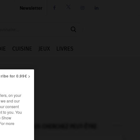
Newsletter




IE
CUISINE
JEUX
LIVRES
ribe for 0.99€ >
iers, on your
r we and our
our consent
t to you. You
he Show
 For more
VOUS CHERCHEZ PEUT-ÊTRE