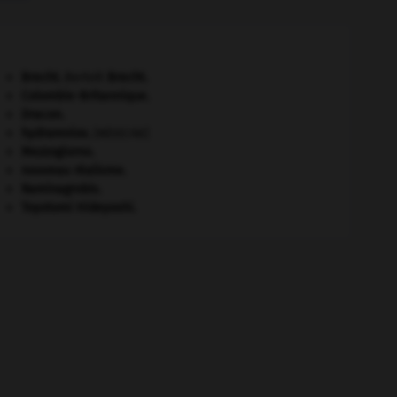
Brecht
.
Bertolt
Brecht
.
Colombie-Britannique
.
Dracon
.
hydramnios
.
[MÉDECINE]
Mezzogiorno
.
nouveau réalisme.
Raminagrobis
.
Toyotomi Hideyoshi
.