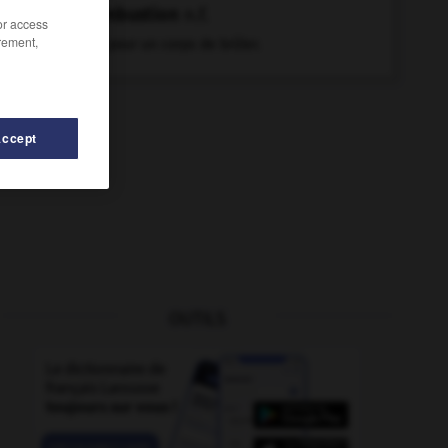
combustion
n.f.
/or access
rement,
Fait pour un corps de brûler.
Accept
OUTILS
te
-
comique
-
comble
-
comblé
-
combler
-