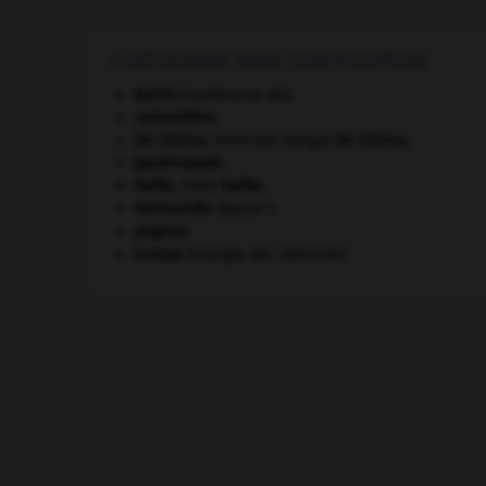
À DÉCOUVRIR DANS L'ENCYCLOPÉDIE
Berlin
(conférence de).
carbonifère.
De Chirico
.
Giorgio
De Chirico
.
[PEINTURE]
gastéropode.
Kafka
.
Franz
Kafka
.
Normandie
(Basse-).
pogrom.
Scarpa
(triangle de).
[MÉDECINE]