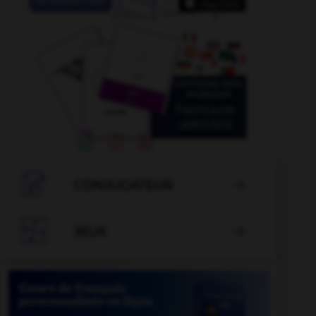

CONJUGATEUR


JEUX
