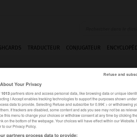
SHCARDS
TRADUCTEUR
CONJUGATEUR
ENCYCLOPÉD
Refuse and subsc
About Your Privacy
r
1013
partners store and access personal data, like browsing data or unique identif
ecting I Accept enables tracking technologies to support the purposes shown unde
ocess data to provide. Selecting Refuse and subscribe for 0.99€ > or withdrawing y
e them. If trackers are disabled, some content and ads you see may not be as relevan
ce this menu to change your choices or withdraw consent at any time by clicking t
nk on the bottom of the webpage. Your choices will have effect within our Website.
er to our Privacy Policy.
es synonymes :
stion
ur partners process data to provide: