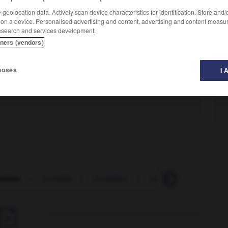
geolocation data. Actively scan device characteristics for identification. Store and
 on a device. Personalised advertising and content, advertising and content measu
esearch and services development.
tners (vendors)
poses
I 
stion
-
comédie
-
comédien
-
comestible
-
comè
