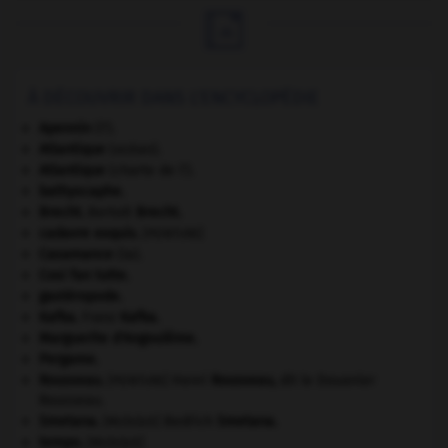

À DÉCOUVRIR DANS L'ENCYCLOPÉDIE
Apennin
(l').
Atlantique
(océan).
Atlantique
(charte de l').
bathyscaphe.
Brecht
.
Bertolt
Brecht
.
cadavre exquis
.
[PEINTURE]
Casamance
(la).
Cosi fan tutte
.
gastéropode.
Kafka
.
Franz
Kafka
.
Marguerite d'Angoulême
.
Pergame
.
Rousseau
.
Henri
Rousseau
,
dit le Douanier
[PEINTURE]
Rousseau.
Smetana
.
Bedřich
Smetana
.
[MUSIQUE]
tempo
.
[MUSIQUE]