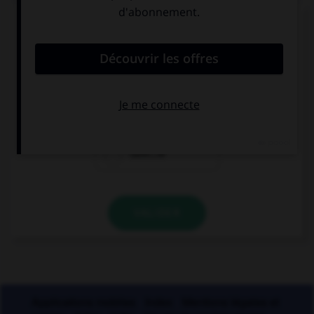
Ces trois mots se terminent par le son [cie] ;
lequel prend un « c » et non un « t » dans la
syllabe finale ?
argu…ie
alopé…ie
calvi…ie
VALIDER
Applications mobiles
Index
Mentions légales et