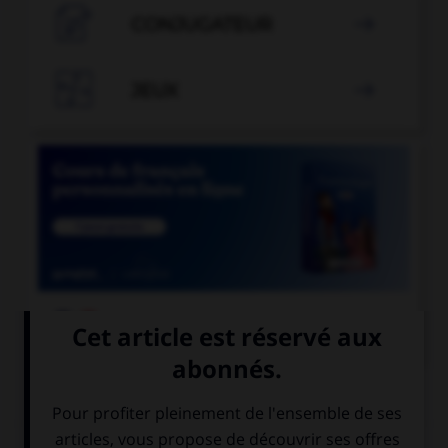

CONJUGATEUR


JEUX


COURS DE FRANÇAIS
QUIZ