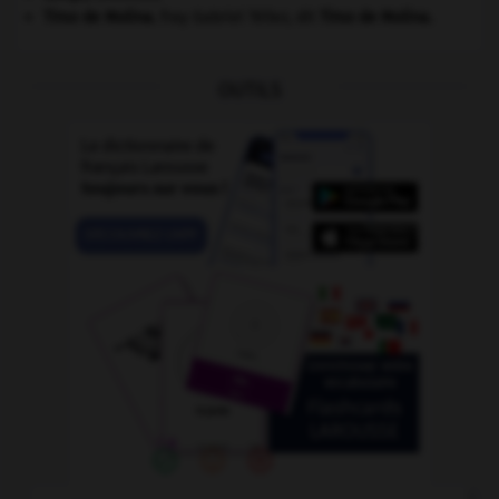
Tirso de Molina
.
fray Gabriel Téllez, dit
Tirso de Molina
.
OUTILS