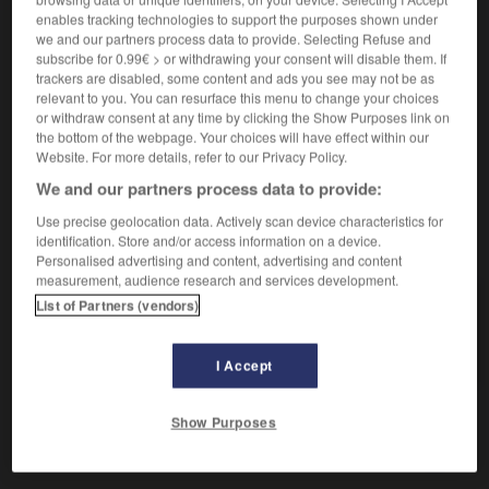
enables tracking technologies to support the purposes shown under
Situé tout autour.
we and our partners process data to provide. Selecting Refuse and
subscribe for 0.99€ > or withdrawing your consent will disable them. If
Synonyme :
trackers are disabled, some content and ads you see may not be as
avoisinant
,
limitrophe
,
proche
,
voisin.
relevant to you. You can resurface this menu to change your choices
Contraire :
or withdraw consent at any time by clicking the Show Purposes link on
the bottom of the webpage. Your choices will have effect within our
éloigné, lointain.
Website. For more details, refer to our Privacy Policy.
We and our partners process data to provide:
Use precise geolocation data. Actively scan device characteristics for
identification. Store and/or access information on a device.
VOUS CHERCHEZ PEUT-ÊTRE
Personalised advertising and content, advertising and content
measurement, audience research and services development.
List of Partners (vendors)
circonvoisin
adj.
Situé tout autour.
I Accept
Show Purposes
é
-
circonvenir
-
circonvoisin
-
circuit
-
circulaire