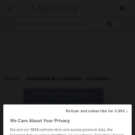
LAROUSSE

Toggle
navigation

Accueil
>
>
Dictionnaire des synonymes
>
circonvoisin
Dictionnaire des synonymes :
circonvoisin
Refuse and subscribe for 0.99€ >
circonvoisin
We Care About Your Privacy
adjectif
We and our
1015
partners store and access personal data, like
Littéraire.
browsing data or unique identifiers, on your device. Selecting I Accept