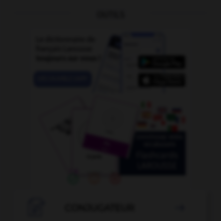
OUTILS

CONJUGATEUR
