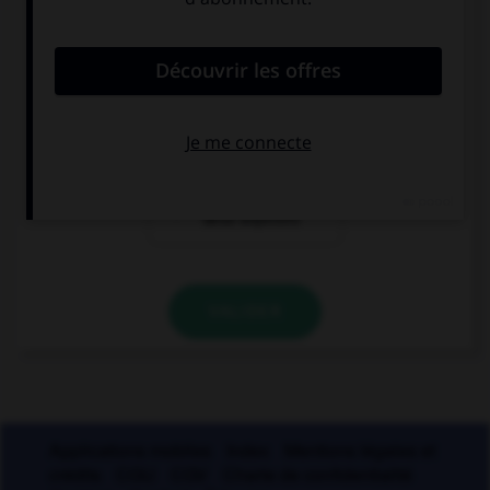
affrontées. » Où faut-il mettre un « s » ?
à « grecque »
aux deux
mais pas à
adjectifs
« turque »
à aucun des
deux adjectifs
VALIDER
Applications mobiles
Index
Mentions légales et
crédits
CGU
CGV
Charte de confidentialité