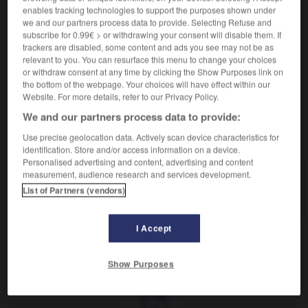
enables tracking technologies to support the purposes shown under
we and our partners process data to provide. Selecting Refuse and
Fausse prude.
subscribe for 0.99€ > or withdrawing your consent will disable them. If
Synonyme :
trackers are disabled, some content and ads you see may not be as
mijaurée
, minaudière,
pimbêche.
relevant to you. You can resurface this menu to change your choices
– Familier :
bêcheuse
,
chichiteuse.
or withdraw consent at any time by clicking the Show Purposes link on
the bottom of the webpage. Your choices will have effect within our
Website. For more details, refer to our Privacy Policy.
We and our partners process data to provide:
VOUS CHERCHEZ PEUT-ÊTRE
Use precise geolocation data. Actively scan device characteristics for
identification. Store and/or access information on a device.
Personalised advertising and content, advertising and content
chochotte
n.f.
measurement, audience research and services development.
List of Partners (vendors)
Fausse prude.
I Accept
phyllien
-
choc
-
chochotte
-
chœur
-
choir
-
Show Purposes
