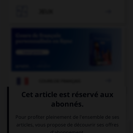

JEUX


COURS DE FRANÇAIS
QUIZ
« Les équipes [grecque] et [turque] se sont