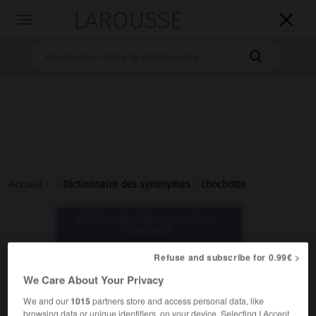
LAROUSSE

Toggle
navigation

Accueil
>
>
Dictionnaire des synonymes
>
chochotte
Dictionnaire des synonymes :
chochotte
Refuse and subscribe for 0.99€ >
chochotte
We Care About Your Privacy
nom féminin
We and our
1015
partners store and access personal data, like
Populaire.
browsing data or unique identifiers, on your device. Selecting I Accept