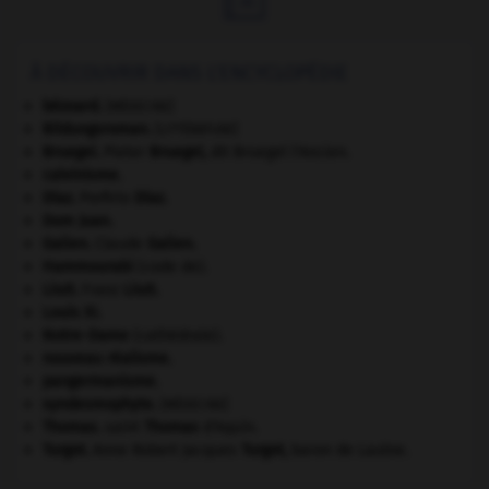
À DÉCOUVRIR DANS L'ENCYCLOPÉDIE
bézoard
.
[MÉDECINE]
Bildungsroman
.
[LITTÉRATURE]
Bruegel
.
Pieter
Bruegel
,
dit Bruegel l'Ancien.
calvinisme.
Díaz
.
Porfirio
Díaz
.
Dom Juan
.
Galien
.
Claude
Galien
.
Hammourabi
(code de).
Liszt
.
Franz
Liszt
.
Louis XI
.
Notre-Dame
(cathédrale).
nouveau réalisme.
pangermanisme.
syndesmophyte
.
[MÉDECINE]
Thomas
.
saint
Thomas
d'Aquin.
Turgot
.
Anne Robert Jacques
Turgot
,
baron de Laulne.