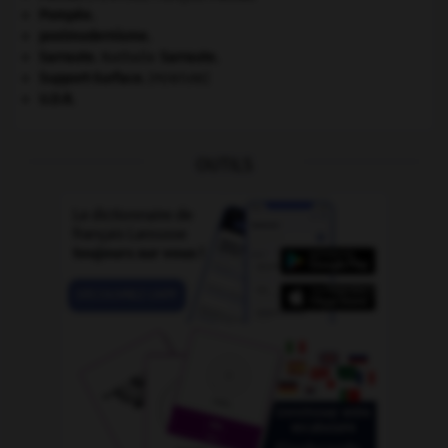
Pompée
.
postmodernisme.
Sarraute
.
Nathalie
Sarraute
.
Support-Surface
.
[PEINTURE]
U.D.R.
OUTILS