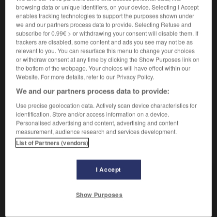
browsing data or unique identifiers, on your device. Selecting I Accept
enables tracking technologies to support the purposes shown under
S'accrocher, se pendre aux basques de,
suivre partout.
we and our partners process data to provide. Selecting Refuse and
Synonyme :
subscribe for 0.99€ > or withdrawing your consent will disable them. If
accompagner
, coller, emboîter le pas,
escorter
,
trackers are disabled, some content and ads you see may not be as
marcher sur les pas de, ne pas quitter d'une semelle,
relevant to you. You can resurface this menu to change your choices
poursuivre
,
talonner.
or withdraw consent at any time by clicking the Show Purposes link on
the bottom of the webpage. Your choices will have effect within our
Contraire :
Website. For more details, refer to our Privacy Policy.
abandonner, délaisser, faire faux bond, fausser
We and our partners process data to provide:
compagnie, lâcher, quitter.
– Familier :
planter,
plaquer.
Use precise geolocation data. Actively scan device characteristics for
identification. Store and/or access information on a device.
Personalised advertising and content, advertising and content
measurement, audience research and services development.
List of Partners (vendors)
VOUS CHERCHEZ PEUT-ÊTRE
I Accept
basques
n.f.pl.
S'accrocher, se pendre aux basques de,
Show Purposes
suivre partout.