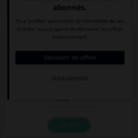
QUIZ
Quelle est la forme du verbe « moudre » à la
deuxième personne du pluriel de l'imparfait de
l'indicatif ?
vous moulûtes
vous mouliez
vous aviez
moulu
VALIDER