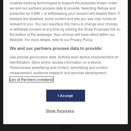
Façons d'une personne bégueule.
enables tracking technologies to support the purposes shown under
Synonyme :
we and our partners process data to provide. Selecting Refuse and
pruderie
,
pudibonderie.
– Littéraire :
pudicité.
subscribe for 0.99€ > or withdrawing your consent will disable them. If
trackers are disabled, some content and ads you see may not be as
Contraire :
relevant to you. You can resurface this menu to change your choices
dévergondage, libertinage.
– Littéraire :
licence.
or withdraw consent at any time by clicking the Show Purposes link on
the bottom of the webpage. Your choices will have effect within our
Website. For more details, refer to our Privacy Policy.
We and our partners process data to provide:
VOUS CHERCHEZ PEUT-ÊTRE
Use precise geolocation data. Actively scan device characteristics for
identification. Store and/or access information on a device.
Personalised advertising and content, advertising and content
measurement, audience research and services development.
bégueulerie
n.m.
List of Partners (vendors)
Façons d'une personne bégueule.
I Accept
Show Purposes
yer
-
bégueule
-
bégueulerie
-
béguin
-
béhavior
