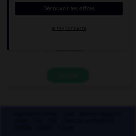
désigne un blanc typographique ?
féminin
masculin
l'un ou l'autre
VALIDER
Applications mobiles
Index
Mentions légales et
crédits
CGU
CGV
Charte de confidentialité
Cookies
Contact
À la une