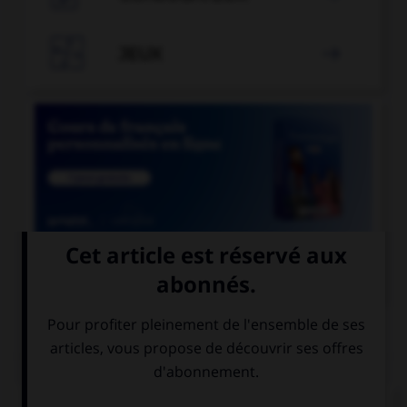

JEUX


COURS DE FRANÇAIS
QUIZ
De quel genre est le mot « espace », quand il