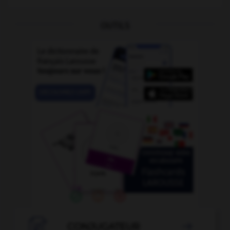
OUTILS

CONJUGATEUR
