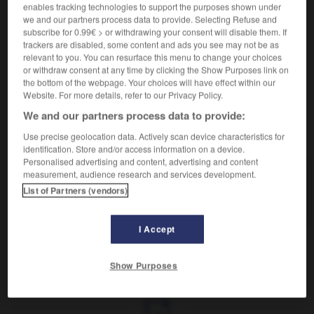
Qui se reproduit sur le même hôte.
enables tracking technologies to support the purposes shown under
Synonyme :
we and our partners process data to provide. Selecting Refuse and
monoxène.
subscribe for 0.99€ > or withdrawing your consent will disable them. If
trackers are disabled, some content and ads you see may not be as
Contraire :
relevant to you. You can resurface this menu to change your choices
hétéroïque, polyxème.
or withdraw consent at any time by clicking the Show Purposes link on
the bottom of the webpage. Your choices will have effect within our
Website. For more details, refer to our Privacy Policy.
We and our partners process data to provide:
VOUS CHERCHEZ PEUT-ÊTRE
Use precise geolocation data. Actively scan device characteristics for
identification. Store and/or access information on a device.
Personalised advertising and content, advertising and content
measurement, audience research and services development.
autoïque
adj.
List of Partners (vendors)
Qui se reproduit sur le même hôte.
I Accept
Show Purposes
ique
-
autogreffe
-
autoïque
-
automate
-
automat
