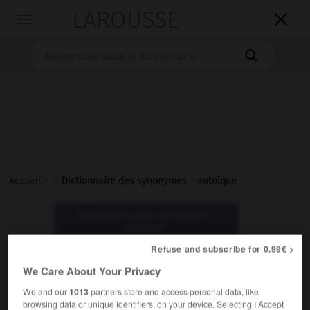
LAROUSSE

Toggle
navigation

Accueil
>
>
Dictionnaire des synonymes
>
autoïque
Dictionnaire des synonymes :
autoïque
Refuse and subscribe for 0.99€ >
autoïque
We Care About Your Privacy
adjectif
We and our
1013
partners store and access personal data, like
browsing data or unique identifiers, on your device. Selecting I Accept