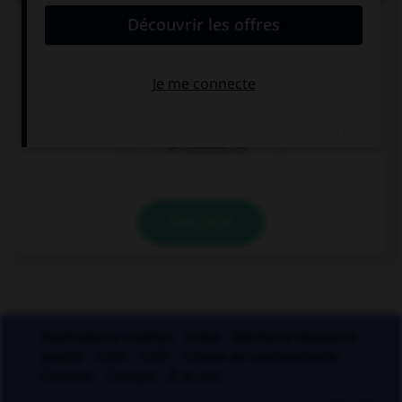
« ller » ?
un écaill…er
un quincaill…er
un conseill…er
VALIDER
Applications mobiles
Index
Mentions légales et
crédits
CGU
CGV
Charte de confidentialité
Cookies
Contact
À la une