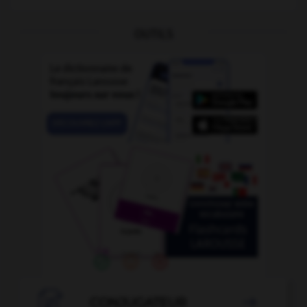
OUTILS

CONJUGATEUR
