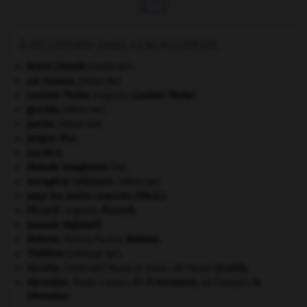
À DÉCOUVRIR DANS L'ENCYCLOPÉDIE
Brest-Litovsk
(traité de).
cal osseux
.
[MÉDECINE]
Casimir-Perier
.
Auguste
Casimir-Perier
.
glucide
.
[MÉDECINE]
jambe
.
[MÉDECINE]
langue d'oc.
Lucrèce
.
Malade imaginaire
(le).
oncogène cellulaire
.
[MÉDECINE]
pays les moins avancés (P.M.A.).
Piccard
.
Auguste
Piccard
.
pouvoir législatif.
Rubens
.
Petrus Paulus
Rubens
.
Thélème
(abbaye de).
Uccello
.
Paolo di Dono, dit Paolo
Uccello
.
[PEINTURE]
Véronèse
.
Paolo Caliari, dit
il Veronese,
en français
le
Véronèse
.