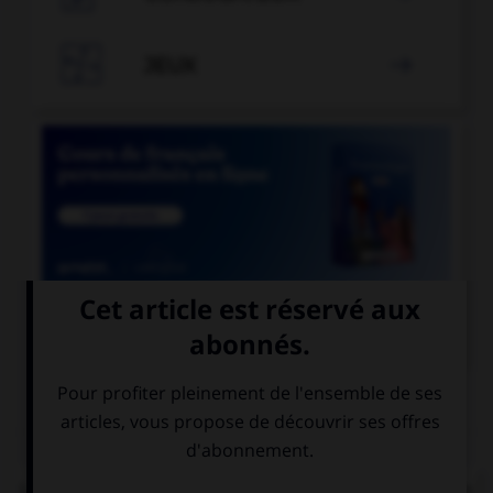

JEUX


COURS DE FRANÇAIS
QUIZ
Lequel de ces mots se termine par « llier » et non