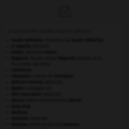

À DÉCOUVRIR DANS L'ENCYCLOPÉDIE
Gaulle-Anthonioz
.
Geneviève de
Gaulle-Anthonioz
.
a cappella
.
[MUSIQUE]
Aubrac
.
Raymond
Aubrac
.
Bugeaud
.
Thomas Robert
Bugeaud
,
marquis de la
Piconnerie, duc d'Isly.
calvinisme.
Champlain
.
Samuel de
Champlain
.
delirium tremens
.
[MÉDECINE]
Égypte
(campagne d').
fibre musculaire
.
[MÉDECINE]
Jdanov
.
Andreï Aleksandrovitch
Jdanov
.
Jiang Qing
.
Mantoue
.
mydriase
.
[MÉDECINE]
Newman
.
Barnett
Newman
.
[PEINTURE]