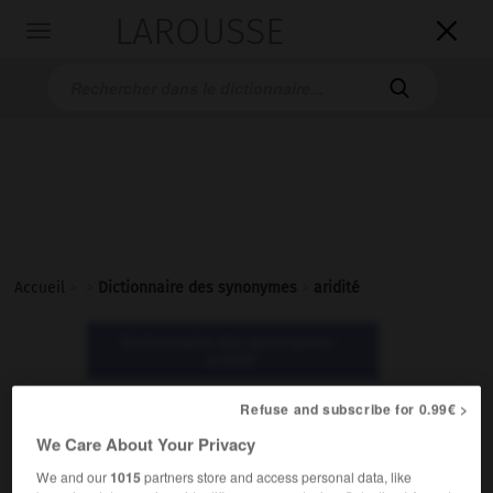
LAROUSSE

Toggle
navigation

Accueil
>
>
Dictionnaire des synonymes
>
aridité
Dictionnaire des synonymes :
aridité
Refuse and subscribe for 0.99€ >
aridité
We Care About Your Privacy
nom féminin
We and our
1015
partners store and access personal data, like