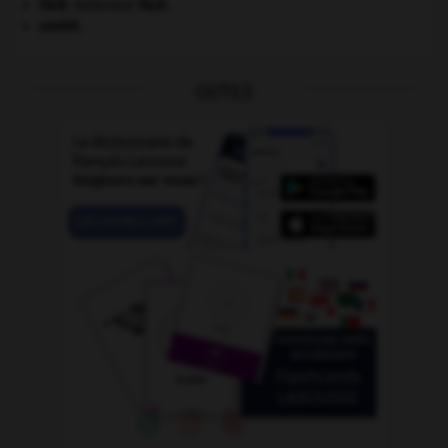
Paré
.
Ambroise
Paré
.
soviet.
OUTILS