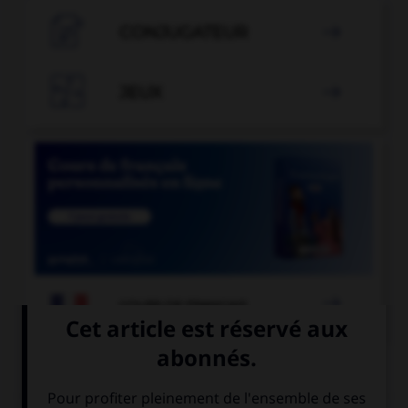

CONJUGATEUR


JEUX


COURS DE FRANÇAIS
QUIZ