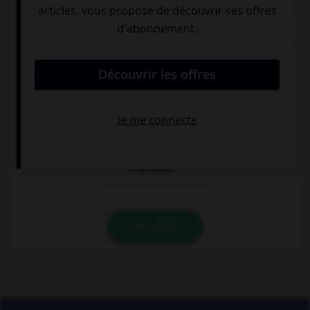
Pour les mots « sandwich » ou « match », quel
pluriel faut-il utiliser de préférence en français ?
sandwiches et
sandwichs et
matches
matchs
les mots sont
invariables
VALIDER