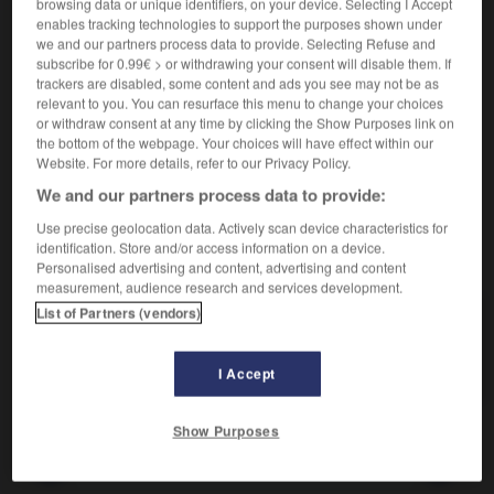
État de ce qui est aride.
browsing data or unique identifiers, on your device. Selecting I Accept
enables tracking technologies to support the purposes shown under
Synonyme :
we and our partners process data to provide. Selecting Refuse and
improductivité
,
infécondité
,
maigreur
,
pauvreté
,
subscribe for 0.99€ > or withdrawing your consent will disable them. If
sécheresse
,
siccité
,
stérilité.
– Littéraire :
infertilité.
trackers are disabled, some content and ads you see may not be as
relevant to you. You can resurface this menu to change your choices
Contraire :
or withdraw consent at any time by clicking the Show Purposes link on
exubérance, fertilité, humidité, productivité, richesse.
the bottom of the webpage. Your choices will have effect within our
– Littéraire :
fécondité.
Website. For more details, refer to our Privacy Policy.
We and our partners process data to provide:
Use precise geolocation data. Actively scan device characteristics for
identification. Store and/or access information on a device.
VOUS CHERCHEZ PEUT-ÊTRE
Personalised advertising and content, advertising and content
measurement, audience research and services development.
List of Partners (vendors)
aridité
n.f.
État de ce qui est aride.
I Accept
Show Purposes
a
-
aria
-
aride
-
aridité
-
arion
-
aristarque
-