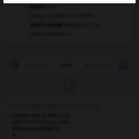
après
adv.
Indique une relation temporelle.
après-rasage
adj.inv. et n.m.
Lotion adoucissante.
âpre
-
âprement
-
après
-
après-rasage
-
âpret

À DÉCOUVRIR DANS L'ENCYCLOPÉDIE
Chantons sous la pluie.
[FILM]
Cole
.
Thomas
Cole
.
[PEINTURE]
Déjeuner sur l'herbe
(le).
El
.