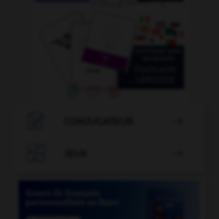

CONJUGATEUR


JEUX
