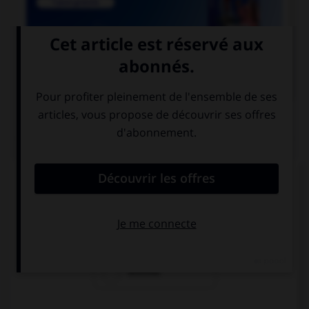

COURS DE FRANÇAIS
QUIZ
Lequel de ces noms a un pluriel en « aux » ?
chacal
chenal
festival