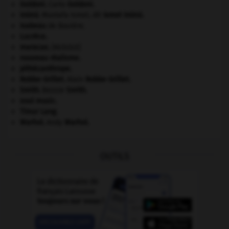
Goldoni
.
Carlo
Goldoni
.
Inönü
.
Mustafa Ismet, dit
Ismet
Inönü
.
Isabeau
de Bavière.
Lucrèce
.
maracas
.
[MUSIQUE]
nouveau réalisme.
pithécanthrope.
Robbe-Grillet
.
Alain
Robbe-Grillet
.
Smith
.
Bessie
Smith
.
soul music.
Timur Lang
.
Warhol
.
Andy
Warhol
.
OUTILS