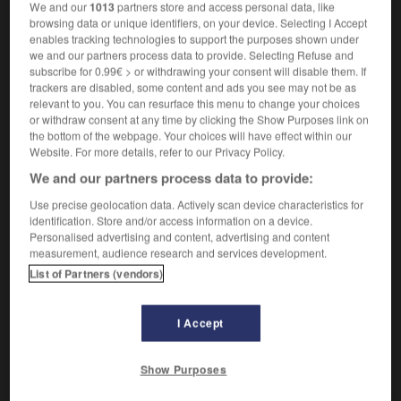
Indique une relation temporelle.
1.
We and our
1013
partners store and access personal data, like
Synonyme :
browsing data or unique identifiers, on your device. Selecting I Accept
enables tracking technologies to support the purposes shown under
ensuite
, plus tard,
postérieurement
,
puis
,
we and our partners process data to provide. Selecting Refuse and
ultérieurement.
subscribe for 0.99€ > or withdrawing your consent will disable them. If
Contraire :
trackers are disabled, some content and ads you see may not be as
relevant to you. You can resurface this menu to change your choices
d'abord, antérieurement, auparavant, avant,
or withdraw consent at any time by clicking the Show Purposes link on
immédiatement, instantanément, au préalable,
the bottom of the webpage. Your choices will have effect within our
préalablement, précédemment, tout de suite.
Website. For more details, refer to our Privacy Policy.
– Familier :
illico.
We and our partners process data to provide:
Indique une relation spatiale.
2.
Use precise geolocation data. Actively scan device characteristics for
Synonyme :
identification. Store and/or access information on a device.
au-delà, plus loin.
– Familier :
derrière.
Personalised advertising and content, advertising and content
measurement, audience research and services development.
Contraire :
List of Partners (vendors)
en avant, devant.
I Accept
VOUS CHERCHEZ PEUT-ÊTRE
Show Purposes