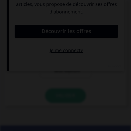
« Les équipes [grecque] et [turque] se sont
affrontées. » Où faut-il mettre un « s » ?
à « grecque »
aux deux
mais pas à
adjectifs
« turque »
à aucun des
deux adjectifs
VALIDER