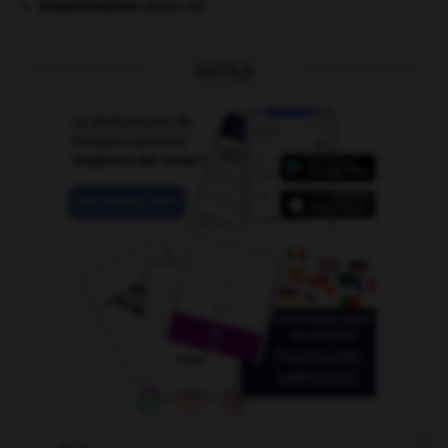
tréponématose
.
[MÉDECINE]
OUTILS