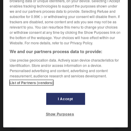
browsing data or unique identifiers, on your device. Selecting I Accept
État de désordre.
enables tracking technologies to support the purposes shown under
Synonyme :
we and our partners process data to provide. Selecting Refuse and
agitation
,
chaos
,
confusion
,
désordre
,
gâchis.
subscribe for 0.99€ > or withdrawing your consent will disable them. If
– Familier :
bazar
,
foutoir
,
pagaïe
,
pagaille.
trackers are disabled, some content and ads you see may not be as
– Populaire :
chienlit.
relevant to you. You can resurface this menu to change your choices
or withdraw consent at any time by clicking the Show Purposes link on
Contraire :
the bottom of the webpage. Your choices will have effect within our
autoritarisme, discipline, ordre, organisation.
Website. For more details, refer to our Privacy Policy.
We and our partners process data to provide:
Use precise geolocation data. Actively scan device characteristics for
identification. Store and/or access information on a device.
VOUS CHERCHEZ PEUT-ÊTRE
Personalised advertising and content, advertising and content
measurement, audience research and services development.
List of Partners (vendors)
anarchie
n.f.
État de désordre.
I Accept
Show Purposes
ie
-
anaplasique
-
anarchie
-
anarchique
-
anarth