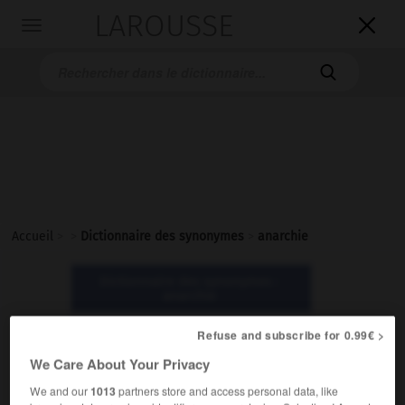
LAROUSSE

Toggle
navigation

Accueil
>
>
Dictionnaire des synonymes
>
anarchie
Dictionnaire des synonymes :
anarchie
Refuse and subscribe for 0.99€ >
anarchie
We Care About Your Privacy
nom féminin
We and our
1013
partners store and access personal data, like