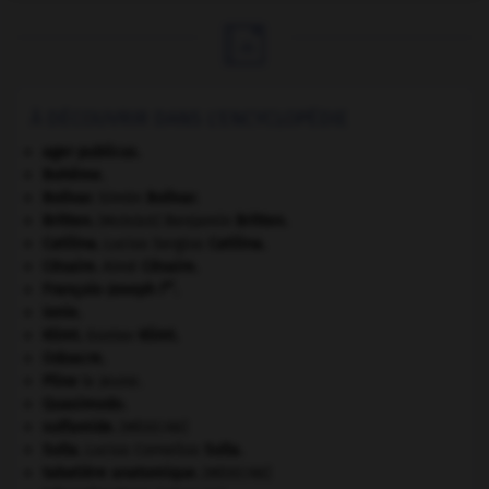

À DÉCOUVRIR DANS L'ENCYCLOPÉDIE
ager publicus.
Bohême
.
Bolívar
.
Simón
Bolívar
.
Britten
.
Benjamin
Britten
.
[MUSIQUE]
Catilina
.
Lucius Sergius
Catilina
.
Césaire
.
Aimé
Césaire
.
er
François-Joseph I
.
Ionie
.
Klimt
.
Gustav
Klimt
.
Odoacre
.
Pline
le Jeune.
Quasimodo
.
sulfamide
.
[MÉDECINE]
Sulla
.
Lucius Cornelius
Sulla
.
tabatière anatomique
.
[MÉDECINE]