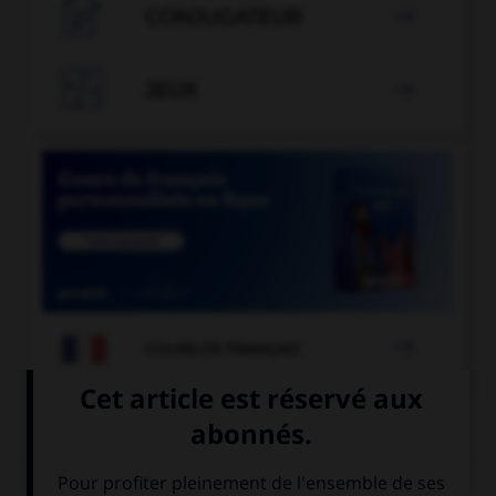

CONJUGATEUR


JEUX


COURS DE FRANÇAIS
QUIZ