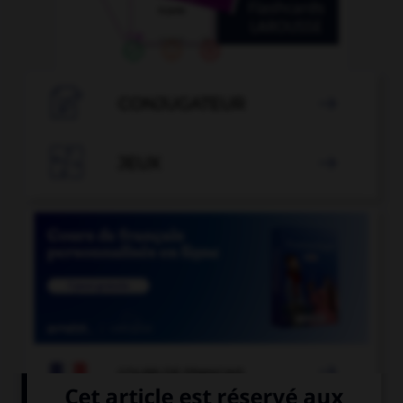

CONJUGATEUR


JEUX


COURS DE FRANÇAIS