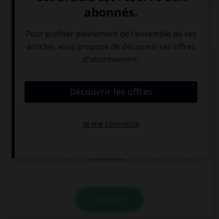
QUIZ
Pour les mots « sandwich » ou « match », quel
pluriel faut-il utiliser de préférence en français ?
sandwiches et
sandwichs et
matches
matchs
les mots sont
invariables
VALIDER