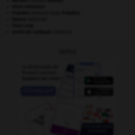
Mansart
.
François
Mansart
.
micro-ordinateur.
Prokofiev
.
Serge
Prokofiev
.
[MUSIQUE]
thymus
.
[MÉDECINE]
Timur Lang
.
ventricule cardiaque
.
[MÉDECINE]
OUTILS