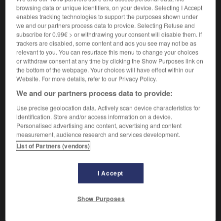
Aborder courageusement.
browsing data or unique identifiers, on your device. Selecting I Accept
Synonyme :
enables tracking technologies to support the purposes shown under
agresser
,
attaquer
,
braver
,
combattre
,
défier
,
we and our partners process data to provide. Selecting Refuse and
s'exposer à, faire face, faire front,
résister
,
risquer.
subscribe for 0.99€ > or withdrawing your consent will disable them. If
– Littéraire :
fronder, rompre en visière.
trackers are disabled, some content and ads you see may not be as
relevant to you. You can resurface this menu to change your choices
Contraire :
or withdraw consent at any time by clicking the Show Purposes link on
biaiser, se dérober, éluder, escamoter, esquiver,
the bottom of the webpage. Your choices will have effect within our
Website. For more details, refer to our Privacy Policy.
éviter, fuir, reculer, se soustraire à.
We and our partners process data to provide:
Use precise geolocation data. Actively scan device characteristics for
identification. Store and/or access information on a device.
VOUS CHERCHEZ PEUT-ÊTRE
Personalised advertising and content, advertising and content
measurement, audience research and services development.
List of Partners (vendors)
affronter
v.
Aborder courageusement.
I Accept
s'affronter
v.pr.
Show Purposes
Se heurter avec violence.