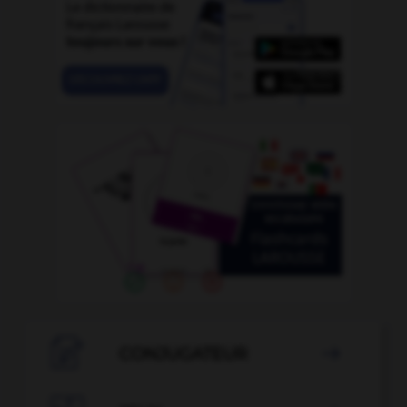

CONJUGATEUR
