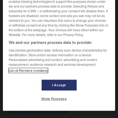
enables tracking technologies to support the purposes shown under
we and our partners process data to provide. Selecting Refuse and
subscribe for 0.99€ > or withdrawing your consent will disable them. If
trackers are disabled, some content and ads you see may not be as
VOUS CHERCHEZ PEUT-ÊTRE
relevant to you. You can resurface this menu to change your choices
or withdraw consent at any time by clicking the Show Purposes link on
the bottom of the webpage. Your choices will have effect within our
vrillée n.f.
Website. For more details, refer to our Privacy Policy.
Renouée d'une espèce à fleurs rose verdâtre,
We and our partners process data to provide:
parfois appelée faux liseron.
Use precise geolocation data. Actively scan device characteristics for
vriller v.t.
identification. Store and/or access information on a device.
Occasionner le vrillage des fils de pêche.
Personalised advertising and content, advertising and content
measurement, audience research and services development.
List of Partners (vendors)
-
vrillage
-
vrille
-
vrillée
-
vrillement
-
vriller
-
I Accept

Show Purposes
À DÉCOUVRIR DANS L'ENCYCLOPÉDIE