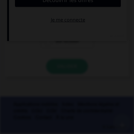
une conjonction
une préposition
une locution
VALIDER
Applications mobiles
Index
Mentions légales et
crédits
CGU
CGV
Charte de confidentialité
Cookies
Contact
À la une
+
© Larousse