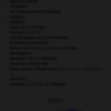
agence de presse.
art pariétal.
Ave, Caesar, morituri te salutant
.
Belgique
.
Cléopâtre
.
Gama
.
Vasco de
Gama
.
invasions.
[HISTOIRE]
Jeux Olympiques de la Grèce antique
.
le théâtre contemporain.
Lénine
.
Vladimir Ilitch Oulianov, dit
Lénine
.
Mérovingiens
.
Nietzsche
.
Friedrich
Nietzsche
.
révolution russe de 1905
.
Rome antique : l'Empire romain
.
[27 avant J.-C.-476 après J.-
C.]
Sahara
(le).
Stendhal
.
Henri Beyle, dit
Stendhal
.
OUTILS