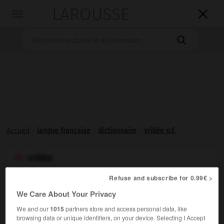
LAROUSSE

Toggle
navigation

Accueil
>
langue française
>
dictionnaire
>
vrillée n.f.
vrillée

nom féminin
Refuse and subscribe for 0.99€ >
Renouée d'une espèce à fleurs rose verdâtre, parfois
We Care About Your Privacy
appelée
faux liseron.
(Genre
Fallopia
; famille des
We and our
1015
partners store and access personal data, like
polygonacées.)
browsing data or unique identifiers, on your device. Selecting I Accept