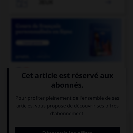

JEUX


COURS DE FRANÇAIS
QUIZ
En grammaire, comment s'appelle le mot
invariable servant à lier deux mots ou deux
propositions ?