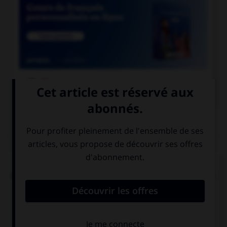

COURS DE FRANÇAIS
QUIZ
L'accent circonflexe a remplacé, dans un grand
nombre de mots du français moderne, une lettre.
Laquelle ?
i
s