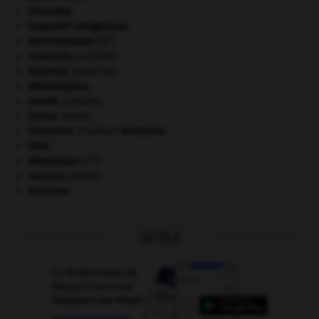
Girondins
.
impératif catégorique.
e
Internationale
(III
).
invasions.
[HISTOIRE]
kilojoule.
[MÉDECINE]
Mérovingiens
.
monde.
.
[DOSSIER]
morse
.
[FAUNE]
Nietzsche
.
Friedrich
Nietzsche
.
ONU
.
e
République
(V
).
saumon
.
[FAUNE]
tourisme.
OUTILS