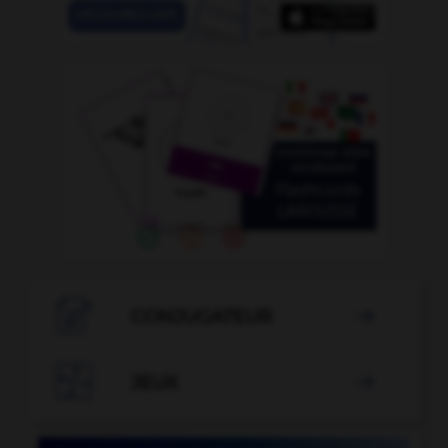

CONJUGATEUR


JEUX
