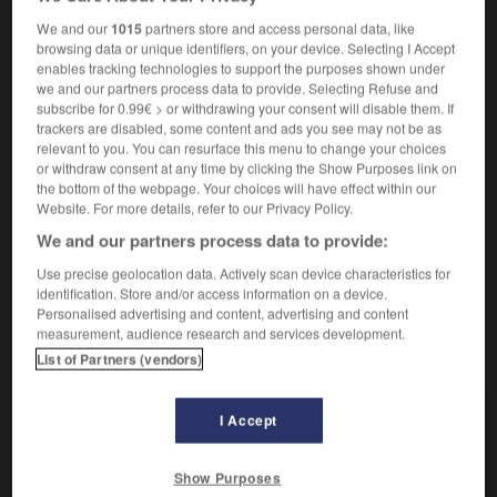
attention
-
circonspection
-
précaution
-
soins
We and our
1015
partners store and access personal data, like
browsing data or unique identifiers, on your device. Selecting I Accept
Contraires :
enables tracking technologies to support the purposes shown under
distraction
-
négligence
we and our partners process data to provide. Selecting Refuse and
subscribe for 0.99€ > or withdrawing your consent will disable them. If
État d'activation du cortex cérébral pendant la phase
2.
trackers are disabled, some content and ads you see may not be as
de veille du cycle nycthéméral. (Cet état est sous la
relevant to you. You can resurface this menu to change your choices
dépendance de la réticulée activatrice du tronc
or withdraw consent at any time by clicking the Show Purposes link on
the bottom of the webpage. Your choices will have effect within our
cérébral.)
Website. For more details, refer to our Privacy Policy.
Installation permettant de contrôler que l'agent de
3.
We and our partners process data to provide:
conduite observe les signaux en temps voulu et
enregistre cette observation.
Use precise geolocation data. Actively scan device characteristics for
identification. Store and/or access information on a device.
Personalised advertising and content, advertising and content
measurement, audience research and services development.
List of Partners (vendors)
VOUS CHERCHEZ PEUT-ÊTRE
I Accept
vigilance n.f.
Surveillance soutenue et attentive.
Show Purposes
Troubles de la vigilance