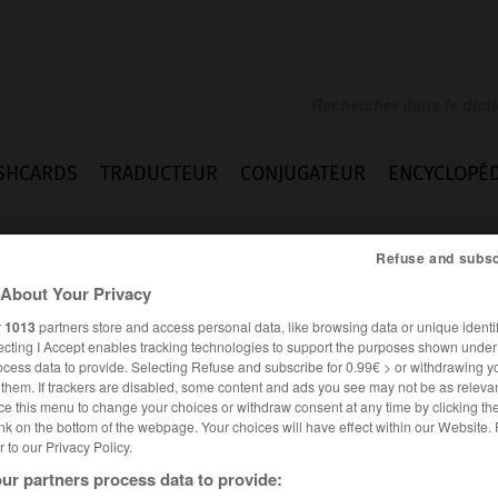
SHCARDS
TRADUCTEUR
CONJUGATEUR
ENCYCLOPÉD
Refuse and subsc
About Your Privacy
r
1013
partners store and access personal data, like browsing data or unique identif
ecting I Accept enables tracking technologies to support the purposes shown unde
ocess data to provide. Selecting Refuse and subscribe for 0.99€ > or withdrawing y
e them. If trackers are disabled, some content and ads you see may not be as relevan
ce this menu to change your choices or withdraw consent at any time by clicking t
nk on the bottom of the webpage. Your choices will have effect within our Website.
er to our Privacy Policy.
ur partners process data to provide: