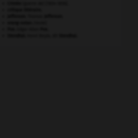
Crimée
(guerre de) [1854-1856].
critique littéraire.
Jefferson
.
Thomas
Jefferson
.
orang-outan
.
[FAUNE]
Poe
.
Edgar Allan
Poe
.
Stendhal
.
Henri Beyle, dit
Stendhal
.