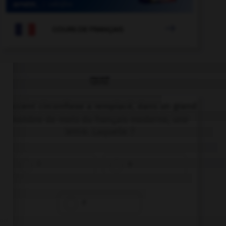

COURS DE FRANÇAIS
QUIZ
L'accent circonflexe a remplacé, dans un grand
nombre de mots du français moderne, une
lettre. Laquelle ?
i
s
r