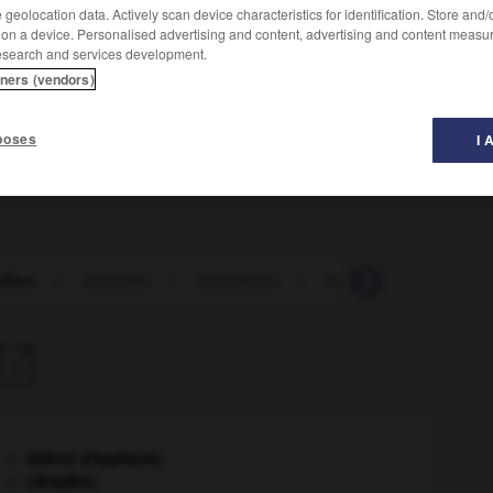
geolocation data. Actively scan device characteristics for identification. Store and
 on a device. Personalised advertising and content, advertising and content measu
esearch and services development.
tners (vendors)
age aux décors (les « fermes ») qui montent des
poses
I 
illon
-
trappiste
-
trappistine
-
trapu
-
traque
-

Aliénor d'Aquitaine
.
Cléopâtre
.