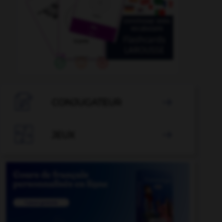

CONJUGATEUR


JEUX
