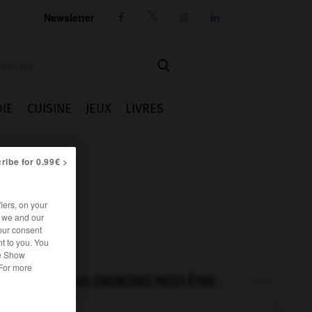
Newsletter




IE
CUISINE
JEUX
LIVRES
ribe for 0.99€ >
iers, on your
r we and our
our consent
t to you. You
he Show
 For more
VOUS CHERCHEZ PEUT-ÊTRE