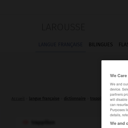
LAROUSSE
LANGUE FRANÇAISE
BILINGUES
FLA
We Care 
We and ou
device. Sel
partners pr
Accueil
>
langue française
>
dictionnaire
>
trappillon n.m.
will disabl
can resurfa
Purposes li
details, ref
trappillon
We and o
