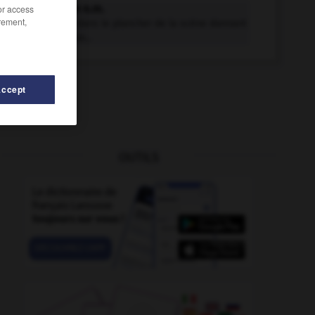
trappillon n.m.
/or access
rement,
Ouverture dans le plancher de la scène donnant
passage aux...
Accept
OUTILS
traquenard
-
trappage
-
trappe
-
trappe
-
trapp