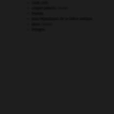
Code civil.
criquet pélerin
.
[FAUNE]
Irlande
.
Jeux Olympiques de la Grèce antique
.
paon
.
[FAUNE]
Pologne
.