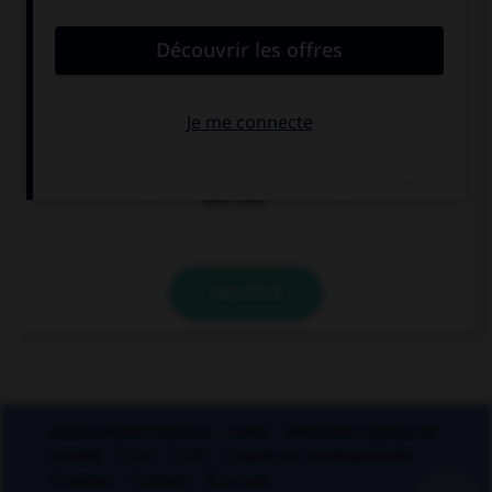
Comment faut-il écrire « entendu » ?
entendu
entendues
entendue (si le
narrateur est
une fille)
VALIDER
Applications mobiles
Index
Mentions légales et
crédits
CGU
CGV
Charte de confidentialité
Cookies
Contact
À la une