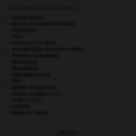
À DÉCOUVRIR DANS L'ENCYCLOPÉDIE
appareil génital.
Ave, Caesar, morituri te salutant
.
champignon.
Chine
.
Gama
.
Vasco de
Gama
.
Jeux Olympiques de la Grèce antique
.
le théâtre contemporain.
Mérovingiens
.
Mésopotamie
.
mythologie grecque.
ONU
.
papillon de nuit
.
[FAUNE]
pieuvre ou poulpe
.
[FAUNE]
santé.
.
[DOSSIER]
tourisme.
Weber
.
Max
Weber
.
OUTILS