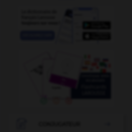

CONJUGATEUR
