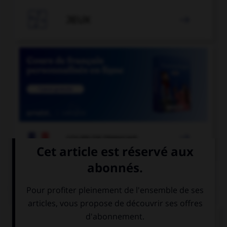

JEUX


COURS DE FRANÇAIS
QUIZ
« Les opérettes que j'ai [entendu] chanter. »