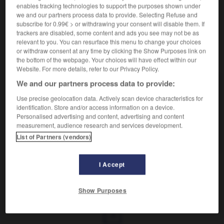
enables tracking technologies to support the purposes shown under
(populaire)
- rigolo
(familier)
- roulant
(familier)
we and our partners process data to provide. Selecting Refuse and
subscribe for 0.99€ > or withdrawing your consent will disable them. If
trackers are disabled, some content and ads you see may not be as
relevant to you. You can resurface this menu to change your choices
or withdraw consent at any time by clicking the Show Purposes link on
VOUS CHERCHEZ PEUT-ÊTRE
the bottom of the webpage. Your choices will have effect within our
Website. For more details, refer to our Privacy Policy.
We and our partners process data to provide:
tordant adj.
Qui est très amusant.
Use precise geolocation data. Actively scan device characteristics for
identification. Store and/or access information on a device.
tordre v.t.
Personalised advertising and content, advertising and content
Déformer quelque chose en le pliant, en le
measurement, audience research and services development.
courbant, en...
List of Partners (vendors)
I Accept
torda
-
tordage
-
tordant
-
tord-boyaux
-
torde
Show Purposes
