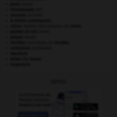
girafe
.
[FAUNE]
e
Internationale
(III
).
invasions.
[HISTOIRE]
le théâtre contemporain.
Lénine
.
Vladimir Ilitch Oulianov, dit
Lénine
.
papillon de nuit
.
[FAUNE]
phoque
.
[FAUNE]
Stendhal
.
Henri Beyle, dit
Stendhal
.
surréalisme.
[LITTÉRATURE]
Swaziland
.
Weber
.
Max
Weber
.
Yougoslavie
.
OUTILS