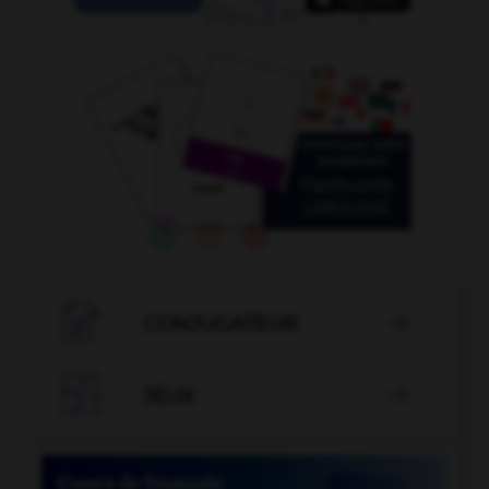

CONJUGATEUR


JEUX
