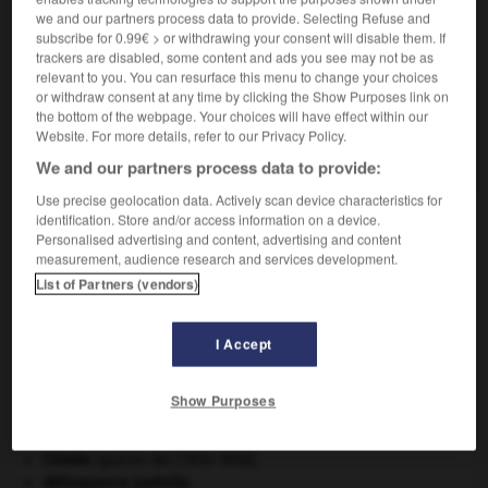
we and our partners process data to provide. Selecting Refuse and
subscribe for 0.99€ > or withdrawing your consent will disable them. If
VOUS CHERCHEZ PEUT-ÊTRE
trackers are disabled, some content and ads you see may not be as
relevant to you. You can resurface this menu to change your choices
or withdraw consent at any time by clicking the Show Purposes link on
tente-roulotte n.f.
the bottom of the webpage. Your choices will have effect within our
Au Québec, caravane pliante dont les parois sont
Website. For more details, refer to our Privacy Policy.
en toile.
We and our partners process data to provide:
Use precise geolocation data. Actively scan device characteristics for
identification. Store and/or access information on a device.
Personalised advertising and content, advertising and content
e-abri
-
tenter
-
tente-roulotte
-
tenthrède
-
tento
measurement, audience research and services development.
List of Partners (vendors)

I Accept
À DÉCOUVRIR DANS L'ENCYCLOPÉDIE
Show Purposes
Beethoven
.
Ludwig van
Beethoven
.
Chérubin
.
Crimée
(guerre de) [1854-1856].
délinquance juvénile.