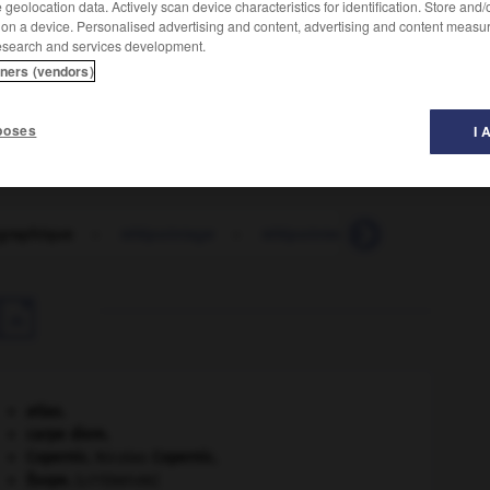
geolocation data. Actively scan device characteristics for identification. Store and
 on a device. Personalised advertising and content, advertising and content measu
esearch and services development.
tners (vendors)
poses
I 
graphique
-
télépointage
-
télépointeur
-
téléport
-

atlas.
carpe diem
.
Copernic
.
Nicolas
Copernic
.
Ésope
.
[LITTÉRATURE]