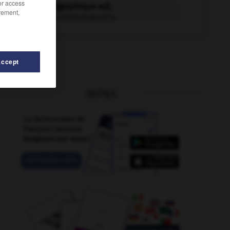
/or access
téléphotographique adj.
rement,
Relatif à la téléphotographie.
Accept
OUTILS
téléportation
-
téléporter
-
téléphonie
-
téléphoniq