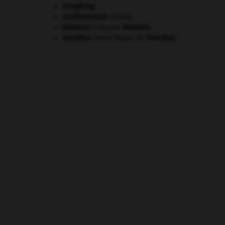
Hongkong
.
ornithorynque
.
[FAUNE]
Rabelais
.
François
Rabelais
.
Stendhal
.
Henri Beyle, dit
Stendhal
.