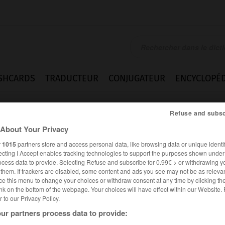
SHCARDS
TRADUCTEUR
CONJUGATEUR
ENCYCLOPÉD
Refuse and subsc
About Your Privacy
r
1015
partners store and access personal data, like browsing data or unique identif
ecting I Accept enables tracking technologies to support the purposes shown unde
ocess data to provide. Selecting Refuse and subscribe for 0.99€ > or withdrawing y
e them. If trackers are disabled, some content and ads you see may not be as relevan
adj.
ce this menu to change your choices or withdraw consent at any time by clicking t
nk on the bottom of the webpage. Your choices will have effect within our Website.
er to our Privacy Policy.
ur partners process data to provide: