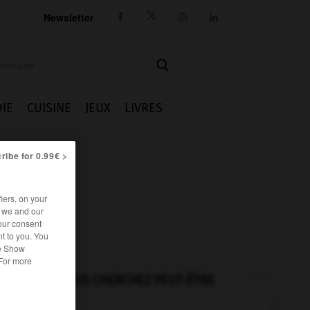
Newsletter




IE
CUISINE
JEUX
LIVRES
ribe for 0.99€ >
iers, on your
r we and our
our consent
t to you. You
he Show
 For more
VOUS CHERCHEZ PEUT-ÊTRE