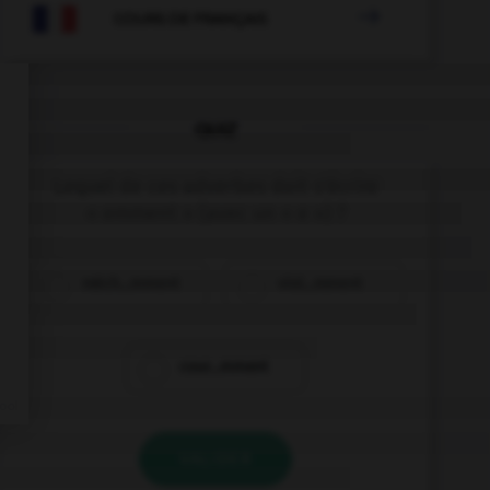

COURS DE FRANÇAIS
QUIZ
Lequel de ces adverbes doit s'écrire
« emment » (avec un « e ») ?
méch…mment
viol…mment
cour…mment
VALIDER