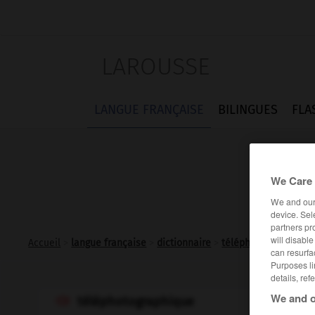
LAROUSSE
LANGUE FRANÇAISE
BILINGUES
FLA
We Care 
We and ou
device. Sel
partners pr
will disabl
Accueil
>
langue française
>
dictionnaire
>
téléphotographique 
can resurfa
Purposes li
details, ref
We and o
téléphotographique
