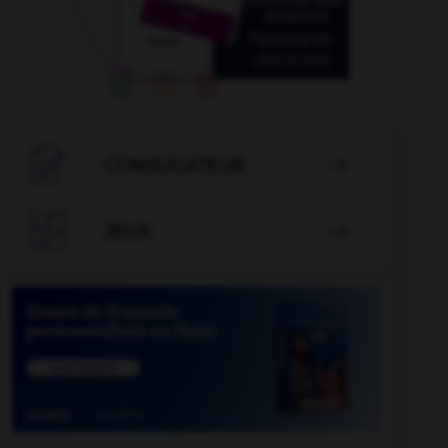

CONJUGATEUR


JEUX
