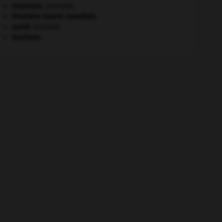
invasions.
[HISTOIRE]
Première Guerre mondiale
.
santé.
.
[DOSSIER]
tourisme.