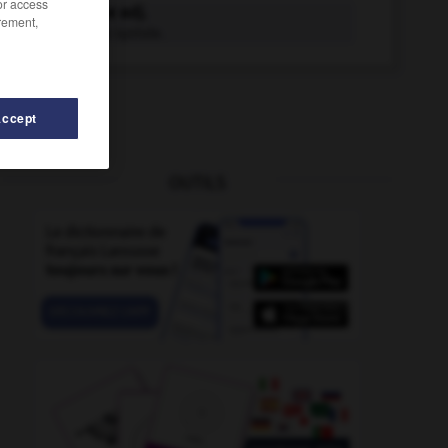
/or access
systolique adj.
rement,
Relatif à la systole.
Accept
OUTILS
-
t
-
T
-
système
-
système_expert
-
systémicie