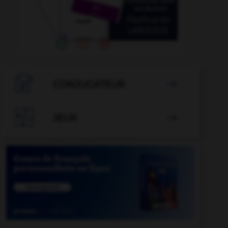

CONJUGATEUR


JEUX
