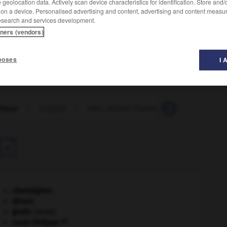
geolocation data. Actively scan device characteristics for identification. Store and
 on a device. Personalised advertising and content, advertising and content measu
esearch and services development.
tners (vendors)
poses
I 
lique
-
syzygie
-
effet_Szilard-Chalmers
-
szlachta

champignon.
désert.
girafe
.
[FAUNE]
er
Louis-Philippe I
.