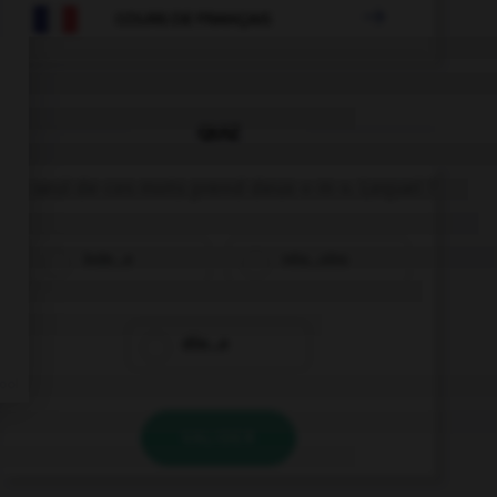

COURS DE FRANÇAIS
QUIZ
Un seul de ces mots prend deux « m ». Lequel ?
inde…e
néa…oins
dile…e
VALIDER