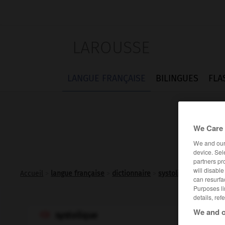
LAROUSSE
LANGUE FRANÇAISE
BILINGUES
FLA
We Care 
We and ou
device. Sel
partners pr
will disabl
Accueil
>
langue française
>
dictionnaire
>
systolique adj.
can resurfa
Purposes li
details, ref
We and o
systolique
