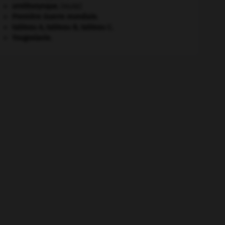
ornithorynque
.
[FAUNE]
Première Guerre mondiale
.
tableau A, tableau B, tableau C.
Yougoslavie
.