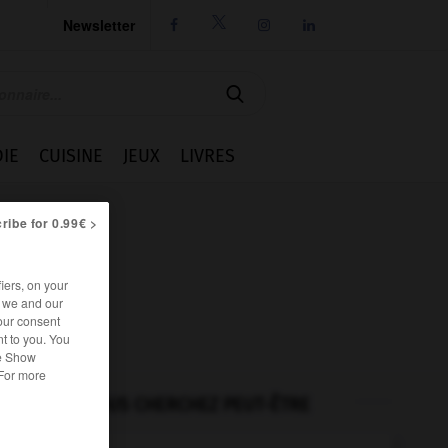
Newsletter




IE
CUISINE
JEUX
LIVRES
ribe for 0.99€ >
iers, on your
r we and our
our consent
t to you. You
he Show
 For more
VOUS CHERCHEZ PEUT-ÊTRE