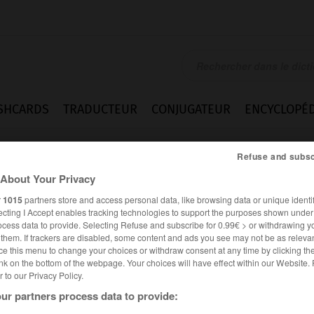
SHCARDS
TRADUCTEUR
CONJUGATEUR
ENCYCLOPÉD
Refuse and subsc
About Your Privacy
r
1015
partners store and access personal data, like browsing data or unique identif
ecting I Accept enables tracking technologies to support the purposes shown unde
ocess data to provide. Selecting Refuse and subscribe for 0.99€ > or withdrawing y
e them. If trackers are disabled, some content and ads you see may not be as relevan
ce this menu to change your choices or withdraw consent at any time by clicking t
nk on the bottom of the webpage. Your choices will have effect within our Website.
er to our Privacy Policy.
ur partners process data to provide: