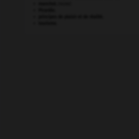
manchot
.
[FAUNE]
Picardie
.
principes de plaisir et de réalité.
tourisme.