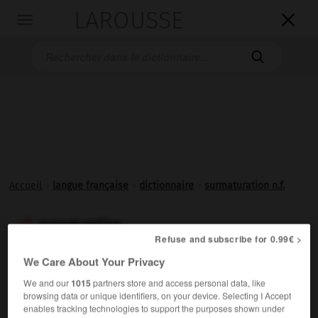
LAROUSSE

Toggle
navigation

Accueil
>
langue française
>
dictionnaire
>
surmaturation n.f.
surmaturation

Refuse and subscribe for 0.99€ >
nom féminin
We Care About Your Privacy
Phénomène biologique qui succède à la maturation de
We and our
1015
partners store and access personal data, like
grains de semence non récoltés et au cours duquel
browsing data or unique identifiers, on your device. Selecting I Accept
s'élimine l'eau qu'ils contiennent en excès.
enables tracking technologies to support the purposes shown under