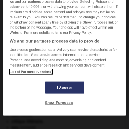
we and our partners process data to provide. Selecting Refuse and
subscribe for 0.99€ > or withdrawing your consent will disable them. If
trackers are disabled, some content and ads you see may not be as
relevant to you. You can resurface this menu to change your choices
VOUS CHERCHEZ PEUT-ÊTRE
or withdraw consent at any time by clicking the Show Purposes link on
the bottom of the webpage. Your choices will have effect within our
Website. For more details, refer to our Privacy Policy.
surmaturation n.f.
We and our partners process data to provide:
Phénomène biologique qui succède à la maturation
de grains de semence...
Use precise geolocation data. Actively scan device characteristics for
identification. Store and/or access information on a device.
Personalised advertising and content, advertising and content
measurement, audience research and services development.
List of Partners (vendors)
r
-
surmatelas
-
surmaturation
-
surmaturité
-
sur
I Accept

Show Purposes
À DÉCOUVRIR DANS L'ENCYCLOPÉDIE
cerf
.
[FAUNE]
critique littéraire.
eau.
.
[DOSSIER]