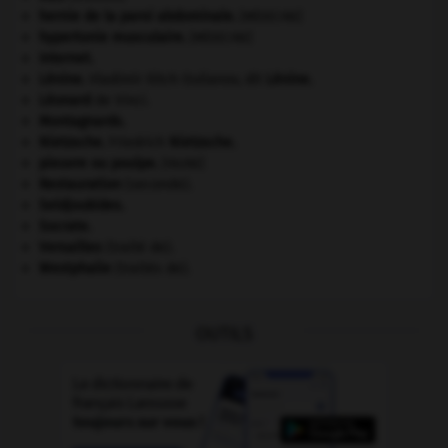
hernie de la paroi abdominale
.
[MÉDECINE]
hypertonie musculaire
.
[MÉDECINE]
Internet
.
Lénine
.
Vladimir Ilitch Oulianov, dit
Lénine
.
Léonard
de Vinci.
Montagnards.
Nietzsche
.
Friedrich
Nietzsche
.
pieuvre ou poulpe
.
[FAUNE]
Restauration
(seconde).
Seldjoukides
.
Socrate
.
Versailles
(traité de).
Westphalie
(traités de).
OUTILS