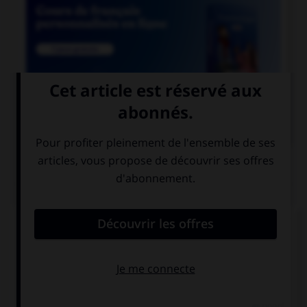

COURS DE FRANÇAIS
QUIZ
Un seul de ces mots prend deux « m ». Lequel ?
inde…e
néa…oins