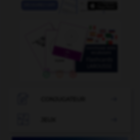

CONJUGATEUR


JEUX
