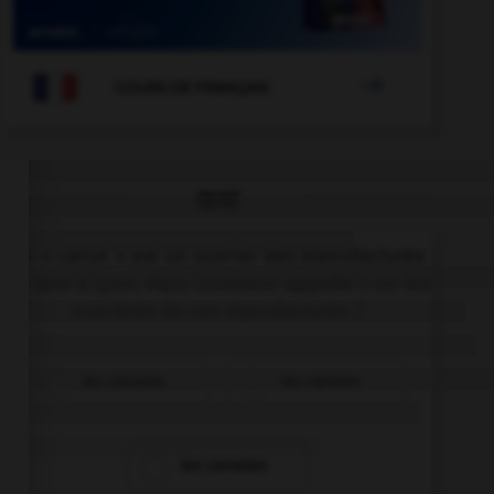

COURS DE FRANÇAIS
QUIZ
Un « canut » est un ouvrier des manufactures
de soie à Lyon. Mais comment appelle-t-on les
ouvrières de ces manufactures ?
les canuses
les canutes
les carnutes