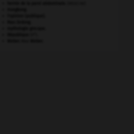
hernie de la paroi abdominale
.
[MÉDECINE]
Hongkong
.
l'opinion (publique).
Mao Zedong
.
mythologie grecque.
e
République
(V
).
Weber
.
Max
Weber
.