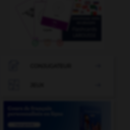

CONJUGATEUR


JEUX
