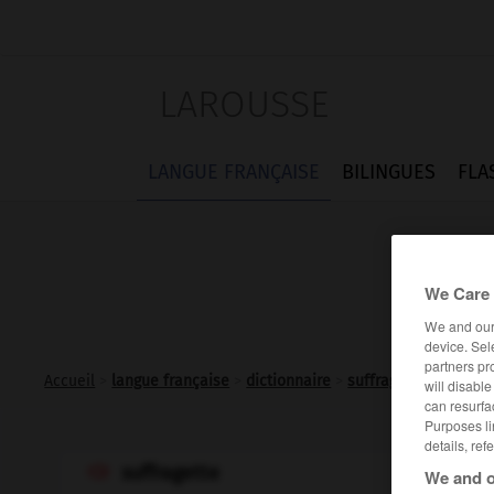
LAROUSSE
LANGUE FRANÇAISE
BILINGUES
FLA
We Care 
We and ou
device. Sel
partners pr
Accueil
>
langue française
>
dictionnaire
>
suffragette n.f.
will disabl
can resurfa
Purposes li
details, ref
suffragette

We and o