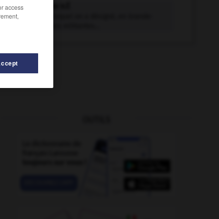
suffragette n.f.
/or access
rement,
Nom sous lequel on a désigné, en Grande-
Bretagne, les militantes...
Accept
OUTILS
gestibilité
-
suggestible
-
suffocation
-
suffolk
-