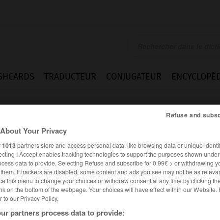
SHCARDS
TRADUCTEUR
CONJUGATEUR
ENCYCLOPÉD
Refuse and subsc
About Your Privacy
r
1013
partners store and access personal data, like browsing data or unique identif
ecting I Accept enables tracking technologies to support the purposes shown unde
ocess data to provide. Selecting Refuse and subscribe for 0.99€ > or withdrawing y
e them. If trackers are disabled, some content and ads you see may not be as relevan
ce this menu to change your choices or withdraw consent at any time by clicking t
nk on the bottom of the webpage. Your choices will have effect within our Website.
er to our Privacy Policy.
ur partners process data to provide: