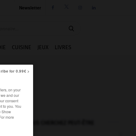
Newsletter




IE
CUISINE
JEUX
LIVRES
ribe for 0.99€ >
iers, on your
r we and our
our consent
t to you. You
he Show
 For more
VOUS CHERCHEZ PEUT-ÊTRE