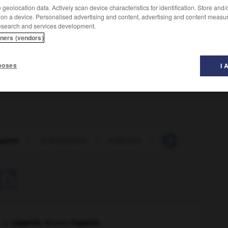
geolocation data. Actively scan device characteristics for identification. Store and
 on a device. Personalised advertising and content, advertising and content measu
esearch and services development.
tners (vendors)
s militantes qui réclamaient pour les femmes le droit
litante sous l'impulsion de Mrs. Pankhurst [1903]. La loi
poses
I 
ote aux femmes.)
agette
-
suffrutescent
-
suffusion
-
suggérer
-
sug

Copernic
.
Nicolas
Copernic
.