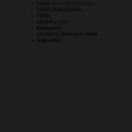
Crimée
(guerre de) [1854-1856].
histoire de la médecine.
Irlande
.
Léonard
de Vinci.
Montagnards.
principes de plaisir et de réalité.
Seldjoukides
.