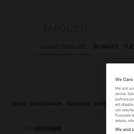
LAROUSSE
LANGUE FRANÇAISE
BILINGUES
FLA
We Care 
We and ou
device. Sel
partners pr
Accueil
>
langue française
>
dictionnaire
>
subdélégué n.m.
will disabl
can resurfa
Purposes li
details, ref
subdélégué

We and o