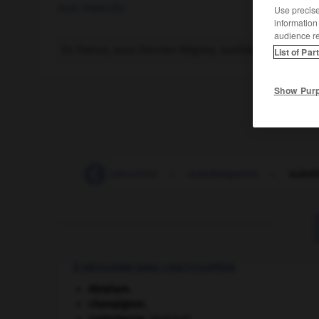
nom masculin
Use precise 
information
audience r
En France, sous l'Ancien Régime, auxiliaire de l'inten
List of Par
Show Pur
subcontraire
-
subculture
-
subdélégation
-
subdé
À DÉCOUVRIR DANS L'ENCYCLOPÉDIE
Abraham
.
champignon.