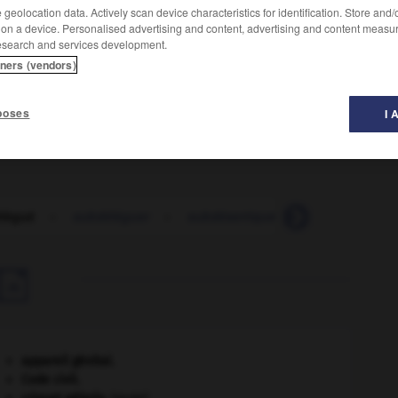
geolocation data. Actively scan device characteristics for identification. Store and
 on a device. Personalised advertising and content, advertising and content measu
esearch and services development.
dant.
tners (vendors)
poses
I 
légué
-
subdéléguer
-
subdésertique
-
subdiviser
-

appareil génital.
Code civil.