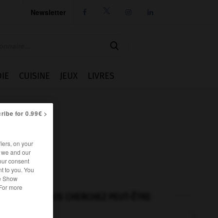
Newsletter




IE
CUISINE
JEUX
LIVRES
ribe for 0.99€ >
iers, on your
r we and our
our consent
t to you. You
he Show
 For more
VOUS CHERCHEZ PEUT-ÊTRE