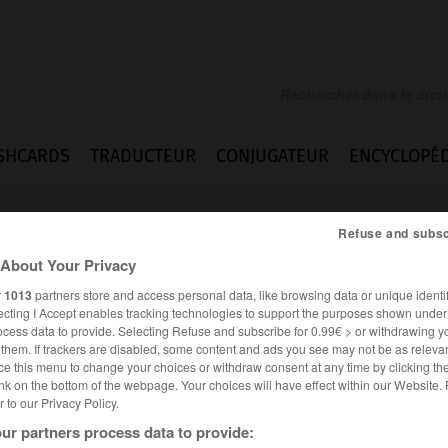
SHCARDS
TRADUCTEUR
CONJUGATEUR
ENCYCLOPÉD
Refuse and subsc
About Your Privacy
r
1013
partners store and access personal data, like browsing data or unique identif
ecting I Accept enables tracking technologies to support the purposes shown unde
ocess data to provide. Selecting Refuse and subscribe for 0.99€ > or withdrawing y
e them. If trackers are disabled, some content and ads you see may not be as relevan
ce this menu to change your choices or withdraw consent at any time by clicking t
nk on the bottom of the webpage. Your choices will have effect within our Website.
er to our Privacy Policy.
ur partners process data to provide: