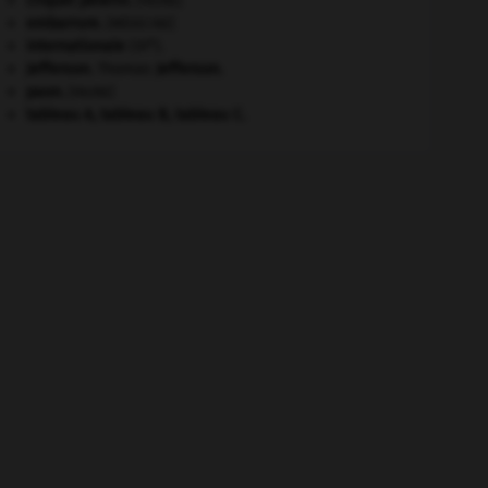
criquet pélerin
.
[FAUNE]
embarrure
.
[MÉDECINE]
e
Internationale
(III
).
Jefferson
.
Thomas
Jefferson
.
paon
.
[FAUNE]
tableau A, tableau B, tableau C.