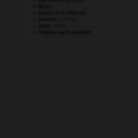
contrebasse
.
[MUSIQUE]
désert.
histoire de la médecine.
invasions.
[HISTOIRE]
morse
.
[FAUNE]
Première Guerre mondiale
.