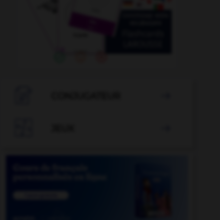

CONJUGATEUR


JEUX
