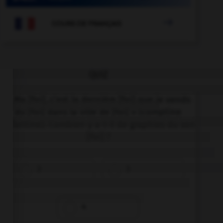

COURS DE FRANÇAIS
QUIZ
« Ma [foi], c'est la dernière [foi] que je vends
du [foi] dans la ville de [foi] » (comptine
enfantine). Combien y a-t-il de graphies du son
[foi] ?
2
3
4