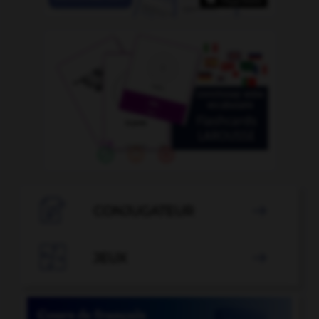

CONJUGATEUR


JEUX
