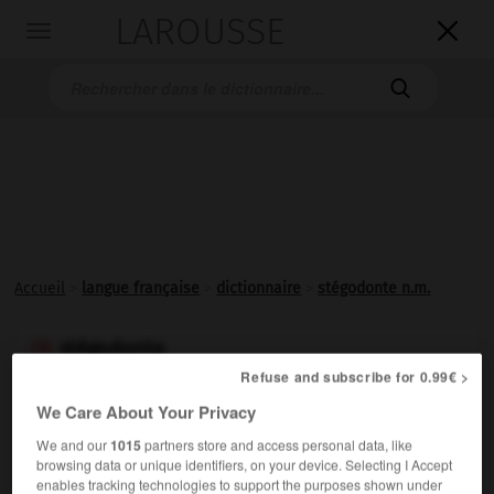
LAROUSSE

Toggle
navigation

Accueil
>
langue française
>
dictionnaire
>
stégodonte n.m.
stégodonte

Refuse and subscribe for 0.99€ >
nom masculin
We Care About Your Privacy
Proboscidien fossile du pliocène intermédiaire entre les
We and our
1015
partners store and access personal data, like
mastodontes et les éléphants.
browsing data or unique identifiers, on your device. Selecting I Accept
enables tracking technologies to support the purposes shown under