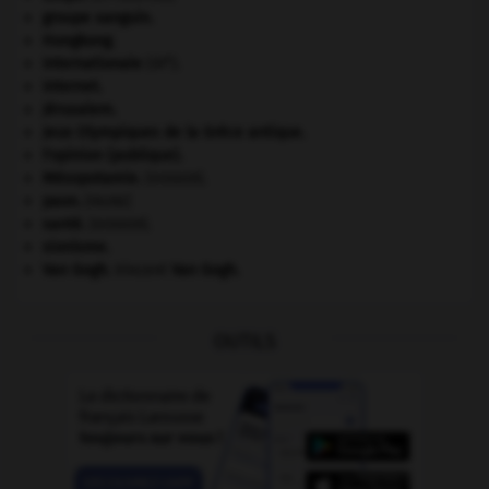
groupe sanguin.
Hongkong
.
e
Internationale
(III
).
Internet
.
Jérusalem
.
Jeux Olympiques de la Grèce antique
.
l'opinion (publique).
Mésopotamie
.
.
[DOSSIER]
paon
.
[FAUNE]
santé.
.
[DOSSIER]
sionisme.
Van Gogh
.
Vincent
Van Gogh
.
OUTILS