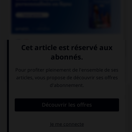

COURS DE FRANÇAIS
QUIZ
Lequel de ces substantifs n'est pas une marque
déposée et ne prend donc normalement pas de
majuscule ?
une Rustine
un Sécateur