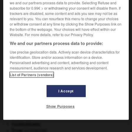
we and our partners process data to provide. Selecting Refuse and
subscribe for 0.99€ > or withdrawing your consent will disable them. If
VOUS CHERCHEZ PEUT-ÊTRE
trackers are disabled, some content and ads you see may not be as
relevant to you. You can resurface this menu to change your choices
or withdraw consent at any time by clicking the Show Purposes link on
stégodonte n.m.
the bottom of the webpage. Your choices will have effect within our
Website. For more details, refer to our Privacy Policy.
Proboscidien fossile du pliocène intermédiaire
entre les mastodontes et les...
We and our partners process data to provide:
Use precise geolocation data. Actively scan device characteristics for
identification. Store and/or access information on a device.
Personalised advertising and content, advertising and content
measurement, audience research and services development.
-
stégocéphale
-
stégodonte
-
stégomyie
-
stégo
List of Partners (vendors)

I Accept
À DÉCOUVRIR DANS L'ENCYCLOPÉDIE
Show Purposes
architecture.
.
[DOSSIER]
cerf
.
[FAUNE]
Constantinople
.
Ésope
.
[LITTÉRATURE]