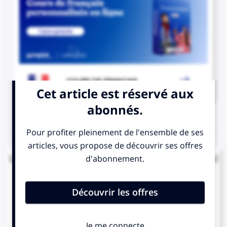

COURS DE FRANÇAIS
QUIZ
Lorsque « halte-garderie » est au pluriel, à quel(s)
élément(s) mettez-vous un « s » ?
aux deux termes
au premier
terme