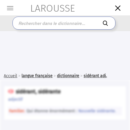
LAROUSSE

Toggle
navigation

Accueil
>
langue française
>
dictionnaire
>
sidérant adj.
sidérant, sidérante

adjectif
Familier.
Qui étonne énormément :
Nouvelle sidérante.