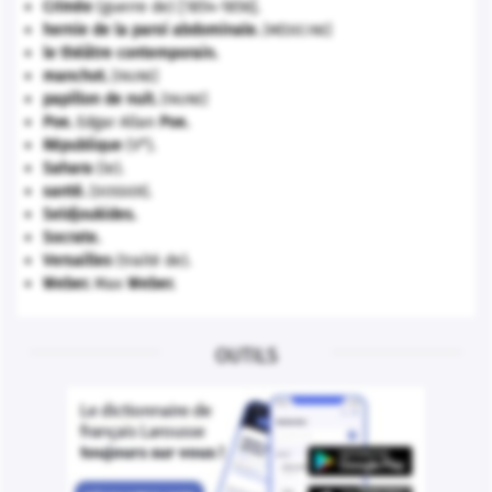
Crimée
(guerre de) [1854-1856].
hernie de la paroi abdominale
.
[MÉDECINE]
le théâtre contemporain.
manchot
.
[FAUNE]
papillon de nuit
.
[FAUNE]
Poe
.
Edgar Allan
Poe
.
e
République
(V
).
Sahara
(le).
santé.
.
[DOSSIER]
Seldjoukides
.
Socrate
.
Versailles
(traité de).
Weber
.
Max
Weber
.
OUTILS