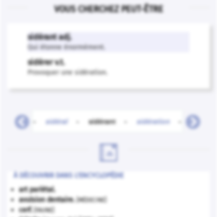
VOUS CHERCHEZ PEUT-ÊTRE
sidérant adj.
Qui étonne énormément.
sidérer v.t.
Provoquer une sidération.
sidéen
-
sidéral
-
sidérant
-
sidération
-
sidérer

À DÉCOUVRIR DANS L'ENCYCLOPÉDIE
art pariétal.
avulsion dentaire
.
[MÉDECINE]
cerf
.
[FAUNE]