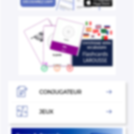

CONJUGATEUR


JEUX
