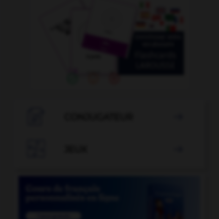

CONJUGATEUR


JEUX
