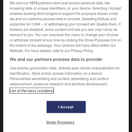
We and our
1015
partners store and access personal data, like
Synonymes :
browsing data or unique identifiers, on your device. Selecting I Accept
concupiscence
-
jouissance
-
plaisir
-
volupté
enables tracking technologies to support the purposes shown under
we and our partners process data to provide. Selecting Refuse and
Contraires :
subscribe for 0.99€ > or withdrawing your consent will disable them. If
ascétisme
-
austérité
-
puritanisme
trackers are disabled, some content and ads you see may not be as
relevant to you. You can resurface this menu to change your choices
Caractère de quelqu'un, de quelque chose de
sensuel
:
2.
or withdraw consent at any time by clicking the Show Purposes link on
Œuvre d'art d'une grande sensualité.
the bottom of the webpage. Your choices will have effect within our
Website. For more details, refer to our Privacy Policy.
We and our partners process data to provide:
Use precise geolocation data. Actively scan device characteristics for
VOUS CHERCHEZ PEUT-ÊTRE
identification. Store and/or access information on a device.
Personalised advertising and content, advertising and content
measurement, audience research and services development.
sensualité n.f.
List of Partners (vendors)
Aptitude à goûter les plaisirs des sens, à être
réceptif...
I Accept
Show Purposes