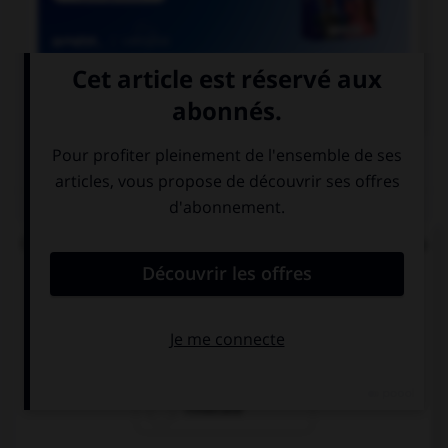

COURS DE FRANÇAIS
QUIZ
Quel mode convient-il d'employer à la suite de la
locution « après que » ?
le subjonctif
le conditionnel
l'indicatif