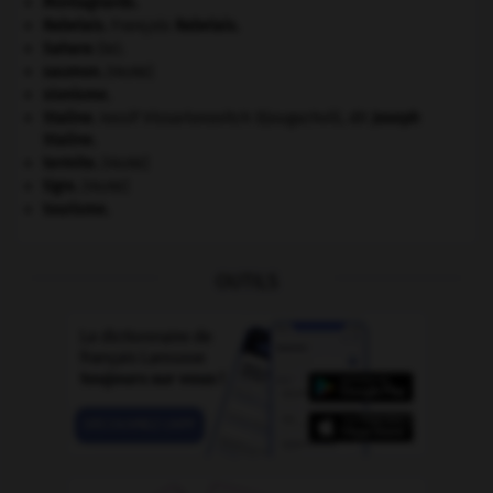
Montagnards.
Rabelais
.
François
Rabelais
.
Sahara
(le).
saumon
.
[FAUNE]
sionisme.
Staline
.
Iossif Vissarionovitch Djougachvili, dit
Joseph
Staline
.
termite
.
[FAUNE]
tigre
.
[FAUNE]
tourisme.
OUTILS