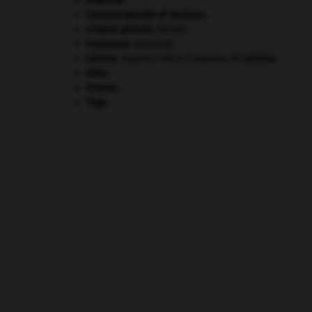
Ardenne
.
Commonwealth of Nations
.
criquet pélerin
.
[FAUNE]
invasions.
[HISTOIRE]
Lénine
.
Vladimir Ilitch Oulianov, dit
Lénine
.
ONU
.
Prusse
.
Togo
.