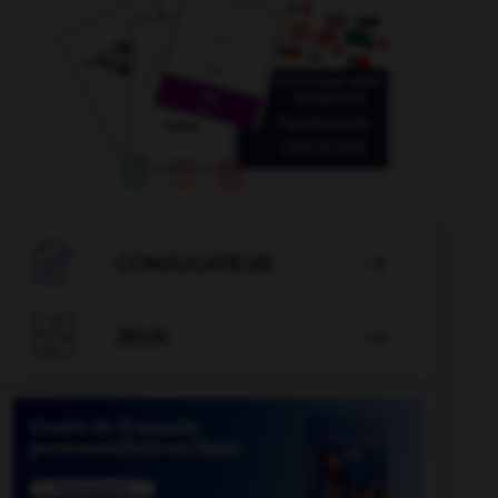

CONJUGATEUR


JEUX
