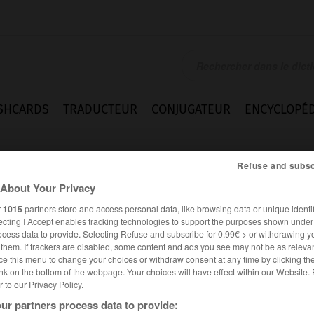
SHCARDS
TRADUCTEUR
CONJUGATEUR
ENCYCLOPÉD
Refuse and subsc
About Your Privacy
r
1015
partners store and access personal data, like browsing data or unique identif
ecting I Accept enables tracking technologies to support the purposes shown unde
ocess data to provide. Selecting Refuse and subscribe for 0.99€ > or withdrawing y
e them. If trackers are disabled, some content and ads you see may not be as relevan
ce this menu to change your choices or withdraw consent at any time by clicking t
nk on the bottom of the webpage. Your choices will have effect within our Website.
er to our Privacy Policy.
ur partners process data to provide: