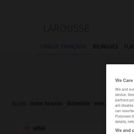
LAROUSSE
LANGUE FRANÇAISE
BILINGUES
FLA
We Care 
We and ou
device. Sel
partners pr
Accueil
>
langue française
>
dictionnaire
>
selve n.f.
will disabl
can resurfa
Purposes li
details, ref
selve

We and o