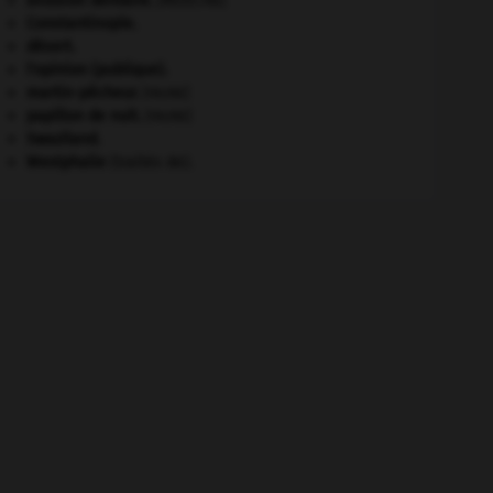
avulsion dentaire
.
[MÉDECINE]
Constantinople
.
désert.
l'opinion (publique).
martin-pêcheur
.
[FAUNE]
papillon de nuit
.
[FAUNE]
Swaziland
.
Westphalie
(traités de).