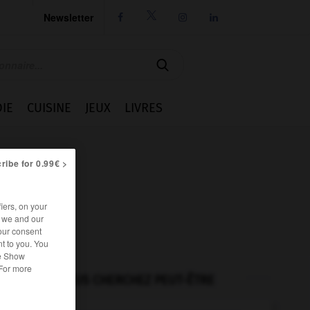
Newsletter




IE
CUISINE
JEUX
LIVRES
ribe for 0.99€ >
iers, on your
r we and our
our consent
t to you. You
he Show
 For more
VOUS CHERCHEZ PEUT-ÊTRE