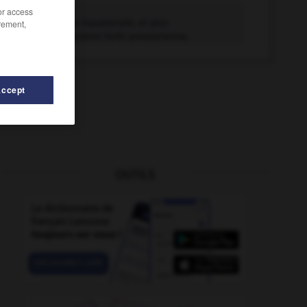
selve n.f.
/or access
Forêt dense équatoriale, et plus
rement,
particulièrement forêt amazonienne.
Accept
OUTILS
semailles
-
semaine
-
semainier
-
sellier-garnisseur