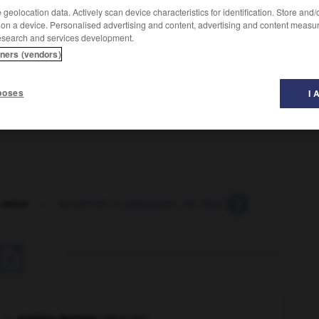
geolocation data. Actively scan device characteristics for identification. Store and
 on a device. Personalised advertising and content, advertising and content measu
esearch and services development.
tners (vendors)
poses
I 
rêt amazonienne.
 selva
-
syndrome_d_adaptation_de_Selye
-
S_Ém_
-
