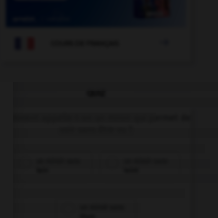

COURS DE FRANÇAIS
QUIZ
Comment appelle-t-on un miroir qui permet de
voir sans être vu ?
un miroir sans
un miroir sans
tain
teint
un miroir sans
thym