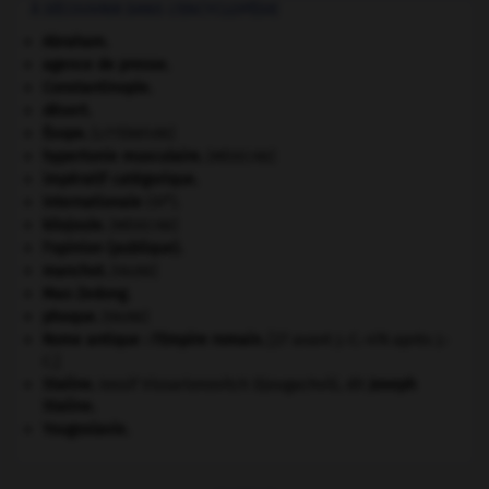
À DÉCOUVRIR DANS L'ENCYCLOPÉDIE
Abraham
.
agence de presse.
Constantinople
.
désert.
Ésope
.
[LITTÉRATURE]
hypertonie musculaire
.
[MÉDECINE]
impératif catégorique.
e
Internationale
(III
).
kilojoule.
[MÉDECINE]
l'opinion (publique).
manchot
.
[FAUNE]
Mao Zedong
.
phoque
.
[FAUNE]
Rome antique : l'Empire romain
.
[27 avant J.-C.-476 après J.-
C.]
Staline
.
Iossif Vissarionovitch Djougachvili, dit
Joseph
Staline
.
Yougoslavie
.