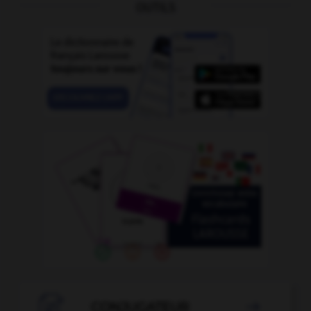
OUTILS

CONJUGATEUR
