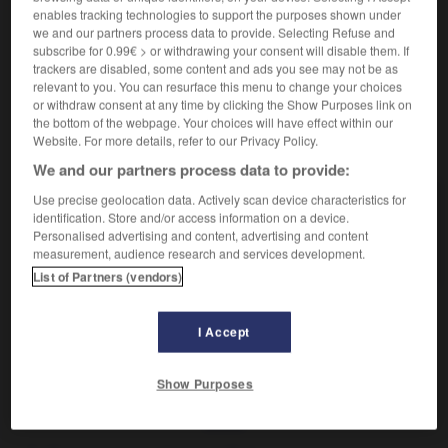
verbe passif
enables tracking technologies to support the purposes shown under
(latin
lignym,
bois)
we and our partners process data to provide. Selecting Refuse and
subscribe for 0.99€ > or withdrawing your consent will disable them. If
S'imprégner de
lignine
, en parlant d'organes végétaux.
trackers are disabled, some content and ads you see may not be as
relevant to you. You can resurface this menu to change your choices
or withdraw consent at any time by clicking the Show Purposes link on
the bottom of the webpage. Your choices will have effect within our
Website. For more details, refer to our Privacy Policy.
VOUS CHERCHEZ PEUT-ÊTRE
We and our partners process data to provide:
Use precise geolocation data. Actively scan device characteristics for
lignifier (se) v.pr.
identification. Store and/or access information on a device.
S'imprégner de lignine, en parlant d'organes
Personalised advertising and content, advertising and content
végétaux.
measurement, audience research and services development.
List of Partners (vendors)
I Accept
lignification
-
se lignifier, être lignifié
-
lignine
-
lign
Show Purposes
