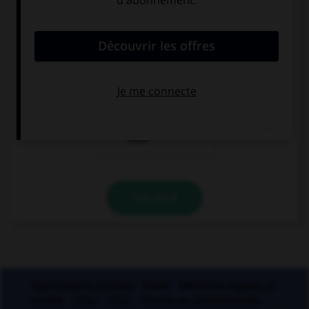
voir sans être vu ?
un miroir sans
un miroir sans
tain
teint
un miroir sans
thym
VALIDER
Applications mobiles
Index
Mentions légales et
crédits
CGU
CGV
Charte de confidentialité