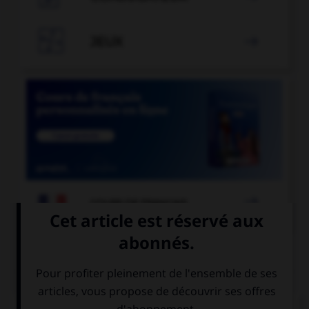

JEUX


COURS DE FRANÇAIS
QUIZ
Comment appelle-t-on un miroir qui permet de