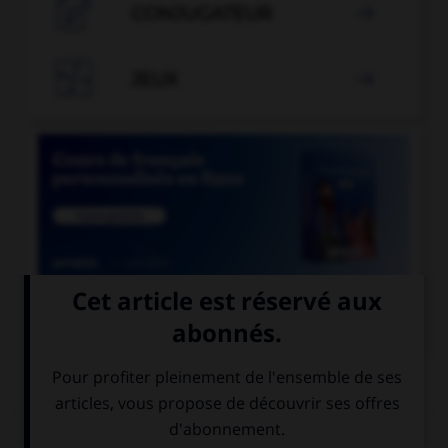

CONJUGATEUR


JEUX


COURS DE FRANÇAIS
QUIZ