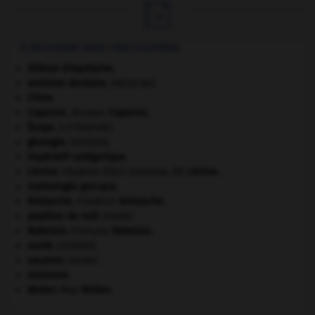

À DÉCOUVRIR DANS L'ENCYCLOPÉDIE
Aliénor d'Aquitaine
.
avulsion dentaire
.
[MÉDECINE]
Chine
.
Copernic
.
Nicolas
Copernic
.
Ésope
.
[LITTÉRATURE]
géologie.
.
[DOSSIER]
impératif catégorique.
Lénine
.
Vladimir Ilitch Oulianov, dit
Lénine
.
mythologie grecque.
Nietzsche
.
Friedrich
Nietzsche
.
papillon de nuit
.
[FAUNE]
Rabelais
.
François
Rabelais
.
santé.
.
[DOSSIER]
saumon
.
[FAUNE]
sionisme.
Weber
.
Max
Weber
.