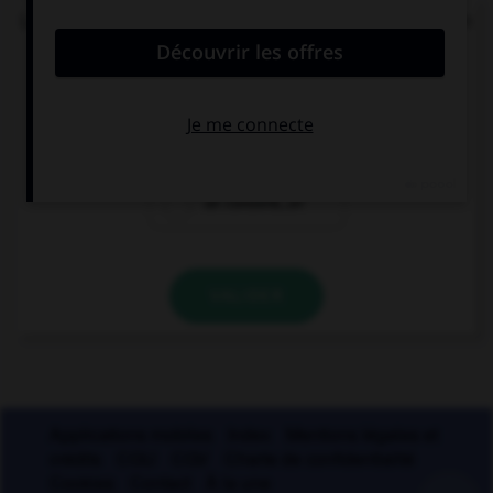
Lequel de ces mots se termine par « llier » et non
« ller » ?
un écaill…er
un quincaill…er
un conseill…er
VALIDER
Applications mobiles
Index
Mentions légales et
crédits
CGU
CGV
Charte de confidentialité
Cookies
Contact
À la une