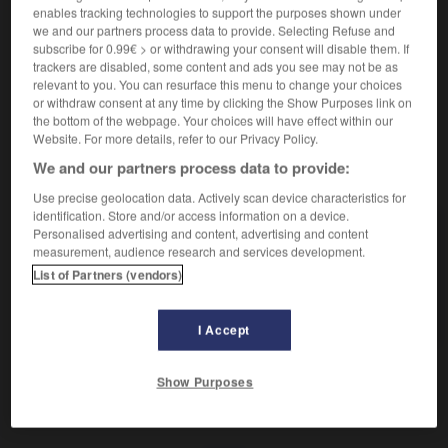
enables tracking technologies to support the purposes shown under
saturnin, saturnine

we and our partners process data to provide. Selecting Refuse and
subscribe for 0.99€ > or withdrawing your consent will disable them. If
adjectif et nom
trackers are disabled, some content and ads you see may not be as
relevant to you. You can resurface this menu to change your choices
Atteint de
saturnisme
.
or withdraw consent at any time by clicking the Show Purposes link on
the bottom of the webpage. Your choices will have effect within our
Website. For more details, refer to our Privacy Policy.
We and our partners process data to provide:
VOUS CHERCHEZ PEUT-ÊTRE
Use precise geolocation data. Actively scan device characteristics for
identification. Store and/or access information on a device.
saturnin adj.
Personalised advertising and content, advertising and content
measurement, audience research and services development.
Relatif au plomb ou produit par le plomb.
List of Partners (vendors)
saturnin adj. et n.
Atteint de saturnisme.
I Accept
Show Purposes
urnie
-
saturnien
-
saturnin
-
saturnisme
-
satyre