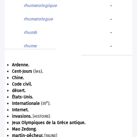
rhumatologique
-
rhumatologue
-
rhumb
-
rhume
-
Ardenne
.
Cent-Jours
(les).
Chine
.
Code civil.
désert.
États-Unis
.
e
Internationale
(III
).
Internet
.
invasions.
[HISTOIRE]
Jeux Olympiques de la Grèce antique
.
Mao Zedong
.
martin-pêcheur
.
[FAUNE]