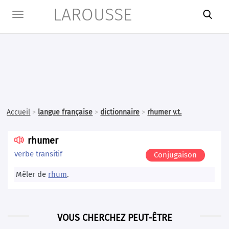
LAROUSSE

Toggle
navigation
Accueil
>
langue française
>
dictionnaire
>
rhumer v.t.
rhumer

verbe transitif
Conjugaison
Mêler de
rhum
.
VOUS CHERCHEZ PEUT-ÊTRE