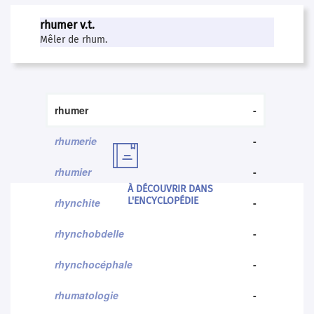
rhumer v.t.
Mêler de rhum.
rhumer
-
rhumerie
-

rhumier
-
À DÉCOUVRIR DANS
L'ENCYCLOPÉDIE
rhynchite
-
rhynchobdelle
-
rhynchocéphale
-
rhumatologie
-