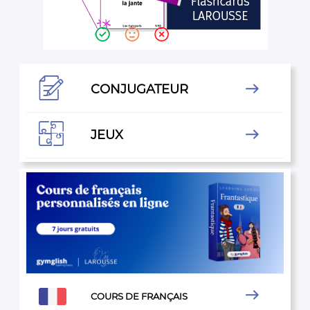

CONJUGATEUR


JEUX


COURS DE FRANÇAIS