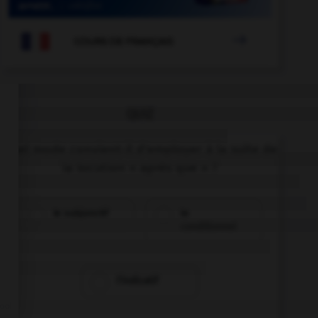

COURS DE FRANÇAIS
QUIZ
Quel mode convient-il d'employer à la suite de
la locution « après que » ?
le subjonctif
le
conditionnel
l'indicatif