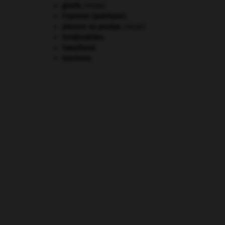
girafe
.
[FAUNE]
l'opinion (publique).
pieuvre ou poulpe
.
[FAUNE]
Seldjoukides
.
Swaziland
.
tourisme.