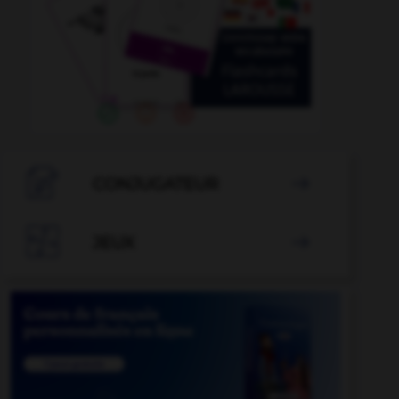

CONJUGATEUR


JEUX
