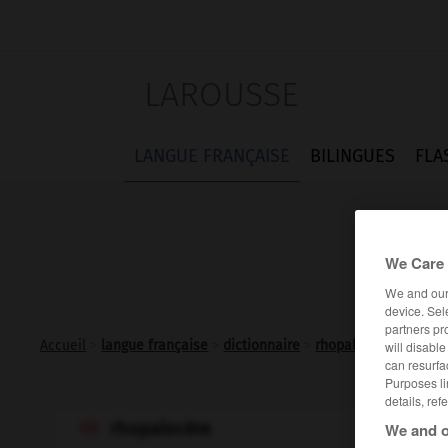
LAROUSSE
LANGUE FRANÇAISE
BILINGUES
FLA
We Care 
We and ou
device. Sel
partners pr
Accueil
>
langue française
>
dictionnaire
>
rhopalocère n.m.
will disabl
can resurfa
Purposes li
details, ref
rhopalocère
We and o
