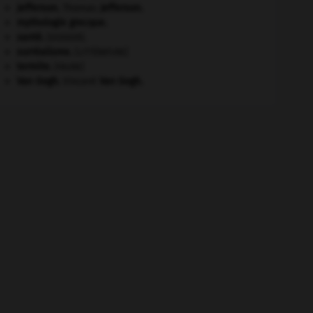
Jefferson
.
Thomas
Jefferson
.
mythologie grecque.
santé.
.
[DOSSIER]
surréalisme.
[LITTÉRATURE]
termite
.
[FAUNE]
Van Gogh
.
Vincent
Van Gogh
.