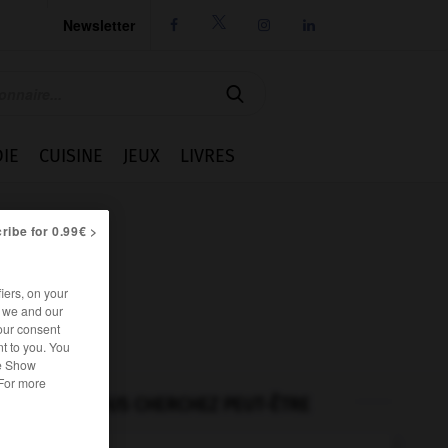
Newsletter




IE
CUISINE
JEUX
LIVRES
ribe for 0.99€ >
iers, on your
r we and our
our consent
t to you. You
he Show
 For more
VOUS CHERCHEZ PEUT-ÊTRE