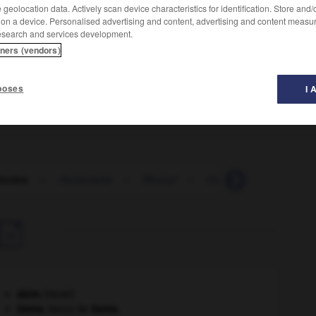
geolocation data. Actively scan device characteristics for identification. Store and
 on a device. Personalised advertising and content, advertising and content measu
esearch and services development.
tners (vendors)
 en massue à leur extrémité, et aux ailes relevées au
ridés,
les
nymphalidés,
les
lycénidés,
les
hespéridés.
)
poses
I 
locère
-
rhotacisme
-
Rhovyl
-
rhubarbe
-
rhum

daim
.
[FAUNE]
Gama
.
Vasco de
Gama
.