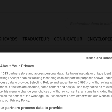
SHCARDS
TRADUCTEUR
CONJUGATEUR
ENCYCLOPÉD
Refuse and subsc
About Your Privacy
r
1013
partners store and access personal data, like browsing data or unique identif
ecting I Accept enables tracking technologies to support the purposes shown unde
ocess data to provide. Selecting Refuse and subscribe for 0.99€ > or withdrawing y
e them. If trackers are disabled, some content and ads you see may not be as relevan
ce this menu to change your choices or withdraw consent at any time by clicking t
nk on the bottom of the webpage. Your choices will have effect within our Website.
er to our Privacy Policy.
ur partners process data to provide: