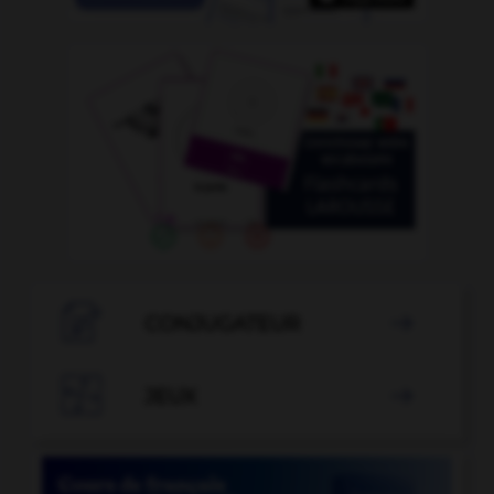

CONJUGATEUR


JEUX
