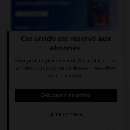

COURS DE FRANÇAIS
QUIZ
Quel mot désigne un employé des chemins de
fer ?
un cheminot
un chemineau