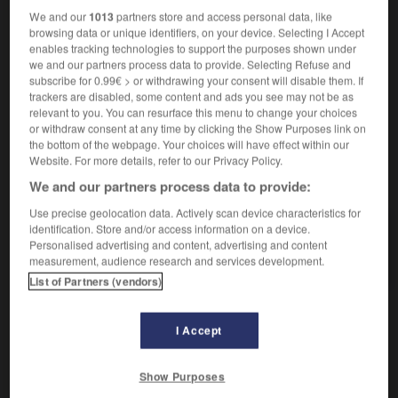
abandon
- adieu -
renoncement
-
sacrifice
We and our
1013
partners store and access personal data, like
browsing data or unique identifiers, on your device. Selecting I Accept
enables tracking technologies to support the purposes shown under
Action d'abandonner son droit soit sur un bien ou un
2.
we and our partners process data to provide. Selecting Refuse and
ensemble de biens (renonciation à un usufruit, à une
subscribe for 0.99€ > or withdrawing your consent will disable them. If
succession), soit à un moyen de défense, soit à une
trackers are disabled, some content and ads you see may not be as
fonction (renonciation au trône).
relevant to you. You can resurface this menu to change your choices
or withdraw consent at any time by clicking the Show Purposes link on
the bottom of the webpage. Your choices will have effect within our
Website. For more details, refer to our Privacy Policy.
VOUS CHERCHEZ PEUT-ÊTRE
We and our partners process data to provide:
Use precise geolocation data. Actively scan device characteristics for
identification. Store and/or access information on a device.
renonciation n.f.
Personalised advertising and content, advertising and content
Fait de renoncer à quelque chose, d'abandonner.
measurement, audience research and services development.
List of Partners (vendors)
I Accept

DIFFICULTÉS
EMPLOI
Show Purposes