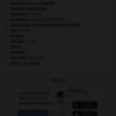
Copernic
.
Nicolas
Copernic
.
impératif catégorique.
invasions.
[HISTOIRE]
locomoteur
(appareil).
[MÉDECINE]
organisation non gouvernementale (ONG).
paon
.
[FAUNE]
Pologne
.
prêt-bail
(loi du).
Prusse
.
sionisme.
Versailles
(traité de).
Weber
.
Max
Weber
.
OUTILS