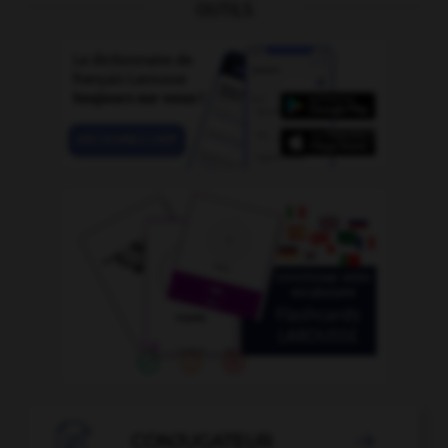
OUTILS

CONJUGATEUR
