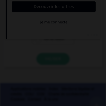
désigne un blanc typographique ?
féminin
masculin
l'un ou l'autre
VALIDER
Applications mobiles
Index
Mentions légales et
crédits
CGU
CGV
Charte de confidentialité
Cookies
Contact
À la une
+