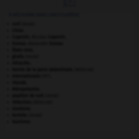

À DÉCOUVRIR DANS L'ENCYCLOPÉDIE
cerf
.
[FAUNE]
Chine
.
Copernic
.
Nicolas
Copernic
.
Dumas
.
Alexandre
Dumas
.
États-Unis
.
girafe
.
[FAUNE]
Héraclès
.
hernie de la paroi abdominale
.
[MÉDECINE]
e
Internationale
(III
).
Irlande
.
Mésopotamie
.
papillon de nuit
.
[FAUNE]
réduction
.
[MÉDECINE]
sionisme.
termite
.
[FAUNE]
tourisme.