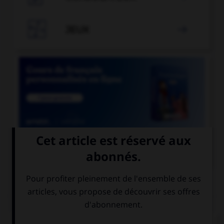

JEUX


COURS DE FRANÇAIS
QUIZ
De quel genre est le mot « espace », quand il