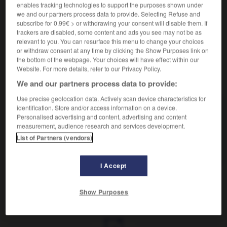
rempiler

enables tracking technologies to support the purposes shown under
we and our partners process data to provide. Selecting Refuse and
verbe intransitif
Conjugaison
subscribe for 0.99€ > or withdrawing your consent will disable them. If
trackers are disabled, some content and ads you see may not be as
Populaire.
Rengager dans l'armée.
relevant to you. You can resurface this menu to change your choices
or withdraw consent at any time by clicking the Show Purposes link on
the bottom of the webpage. Your choices will have effect within our
Website. For more details, refer to our Privacy Policy.
VOUS CHERCHEZ PEUT-ÊTRE
We and our partners process data to provide:
Use precise geolocation data. Actively scan device characteristics for
identification. Store and/or access information on a device.
rempiler v.t.
Personalised advertising and content, advertising and content
Empiler de nouveau.
measurement, audience research and services development.
rempiler v.i.
List of Partners (vendors)
Rengager dans l'armée.
I Accept
Show Purposes
t
-
rempiétement
-
rempiler
-
remplaçable
-
rempl