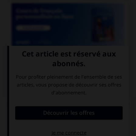

COURS DE FRANÇAIS
QUIZ
Dans le mot « abordage » quelle est la nature de
« bord » ?
un radical
un suffixe