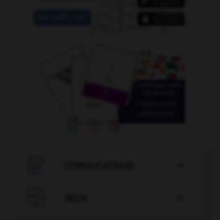

CONJUGATEUR


JEUX
