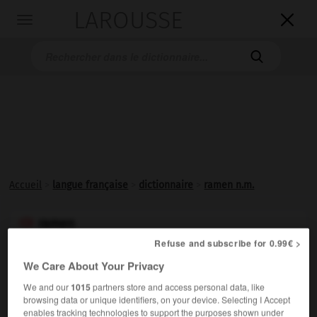
LAROUSSE

Toggle
navigation

Accueil
>
langue française
>
dictionnaire
>
ramen n.m.
ramen

nom masculin
Refuse and subscribe for 0.99€ >
(mot japonais, du chinois.)
We Care About Your Privacy
Variété de nouilles que l’on plonge dans un bouillon à
We and our
1015
partners store and access personal data, like
base de viande ou de poisson aromatisé à la sauce soja
browsing data or unique identifiers, on your device. Selecting I Accept
enables tracking technologies to support the purposes shown under
ou miso ; plat ainsi réalisé. (Spécialité japonaise.)