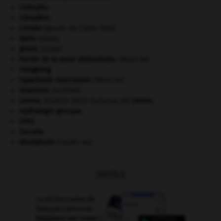
Chérubin
.
Cléopâtre
.
Crimée
(guerre de) [1854-1856].
daim
.
[FAUNE]
girafe
.
[FAUNE]
hernie de la paroi abdominale
.
[MÉDECINE]
Hongkong
.
hypertonie musculaire
.
[MÉDECINE]
invasions.
[HISTOIRE]
Lénine
.
Vladimir Ilitch Oulianov, dit
Lénine
.
mythologie grecque.
ONU
.
Socrate
.
Westphalie
(traités de).
OUTILS