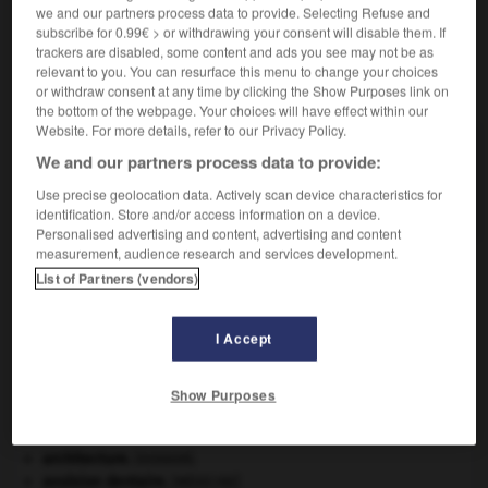
we and our partners process data to provide. Selecting Refuse and
subscribe for 0.99€ > or withdrawing your consent will disable them. If
trackers are disabled, some content and ads you see may not be as
relevant to you. You can resurface this menu to change your choices
VOUS CHERCHEZ PEUT-ÊTRE
or withdraw consent at any time by clicking the Show Purposes link on
the bottom of the webpage. Your choices will have effect within our
Website. For more details, refer to our Privacy Policy.
ramen n.m.
We and our partners process data to provide:
Variété de nouilles que l’on plonge dans un bouillon
Use precise geolocation data. Actively scan device characteristics for
à base...
identification. Store and/or access information on a device.
Personalised advertising and content, advertising and content
measurement, audience research and services development.
List of Partners (vendors)
rameau
-
ramée
-
ramen
-
ramenard
-
ramender
I Accept

Show Purposes
À DÉCOUVRIR DANS L'ENCYCLOPÉDIE
architecture.
.
[DOSSIER]
avulsion dentaire
.
[MÉDECINE]