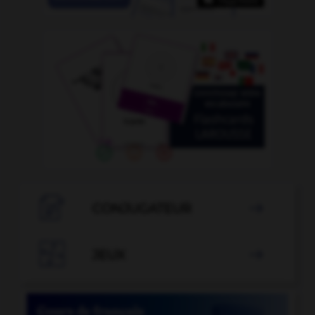

CONJUGATEUR


JEUX
