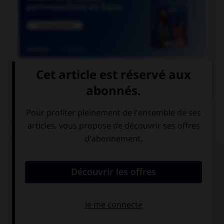

COURS DE FRANÇAIS
QUIZ
Quelle locution est correcte ?
un soi-disant
un soi-disant
vase grec
prince