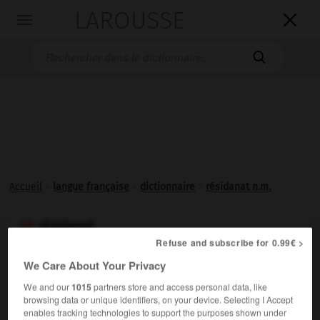
LAROUSSE

Toggle
navigation

Accueil
>
langue française
>
dictionnaire
>
résidanat n.m.
résidanat

Refuse and subscribe for 0.99€ >
nom masculin
We Care About Your Privacy
Fonction hospitalière assurée par tous les étudiants en
We and our
1015
partners store and access personal data, like
médecine en fin d'études.
browsing data or unique identifiers, on your device. Selecting I Accept
enables tracking technologies to support the purposes shown under