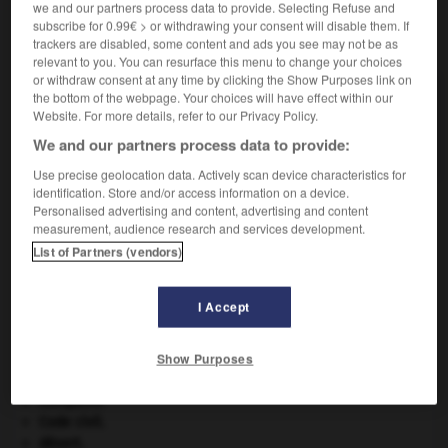
we and our partners process data to provide. Selecting Refuse and
subscribe for 0.99€ > or withdrawing your consent will disable them. If
VOUS CHERCHEZ PEUT-ÊTRE
trackers are disabled, some content and ads you see may not be as
relevant to you. You can resurface this menu to change your choices
or withdraw consent at any time by clicking the Show Purposes link on
the bottom of the webpage. Your choices will have effect within our
résidanat n.m.
Website. For more details, refer to our Privacy Policy.
Fonction hospitalière assurée par tous les
étudiants en médecine en...
We and our partners process data to provide:
Use precise geolocation data. Actively scan device characteristics for
identification. Store and/or access information on a device.
Personalised advertising and content, advertising and content
measurement, audience research and services development.
viste
-
réservoir
-
résidanat
-
résidant
-
résidenc
List of Partners (vendors)

I Accept
À DÉCOUVRIR DANS L'ENCYCLOPÉDIE
Show Purposes
avulsion dentaire
.
[MÉDECINE]
Cléopâtre
.
Code civil.
désert.