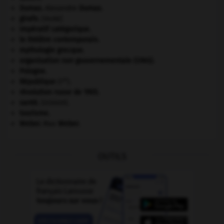
Dumas
.
Alexandre
Dumas
.
girafe
.
[FAUNE]
impératif catégorique.
le théâtre contemporain.
mythologie grecque.
organisation non gouvernementale (ONG).
Pologne
.
re
République
(I
).
révolution russe de 1905
.
santé.
.
[DOSSIER]
tourisme.
Weber
.
Max
Weber
.
OUTILS