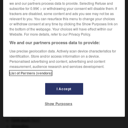
we and our partners process data to provide. Selecting Refuse and
subscribe for 0.99€ > or withdrawing your consent will disable them. If
trackers are disabled, some content and ads you see may not be as
VOUS CHERCHEZ PEUT-ÊTRE
relevant to you. You can resurface this menu to change your choices
or withdraw consent at any time by clicking the Show Purposes link on
the bottom of the webpage. Your choices will have effect within our
réfectionner v.t.
Website. For more details, refer to our Privacy Policy.
En Belgique, Afrique centrale et en Algérie, remettre
We and our partners process data to provide:
à neuf ; refaire ; réparer.
Use precise geolocation data. Actively scan device characteristics for
identification. Store and/or access information on a device.
Personalised advertising and content, advertising and content
measurement, audience research and services development.
List of Partners (vendors)
fait
-
réfection
-
réfectionner
-
réfectoire
-
refend
I Accept

Show Purposes
À DÉCOUVRIR DANS L'ENCYCLOPÉDIE
appareil génital.
Cent-Jours
(les).
Girondins
.