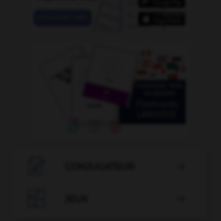

CONJUGATEUR


JEUX
