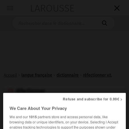
LAROUSSE

Toggle
navigation

Accueil
>
langue française
>
dictionnaire
>
réfectionner v.t.
réfectionner

verbe transitif
Refuse and subscribe for 0.99€ >
Conjugaison
We Care About Your Privacy
En Belgique, Afrique centrale et en Algérie, remettre à
neuf ; refaire ; réparer :
Il faut réfectionner la toiture de
We and our
1015
partners store and access personal data, like
browsing data or unique identifiers, on your device. Selecting I Accept
la maison.
enables tracking technologies to support the purposes shown under