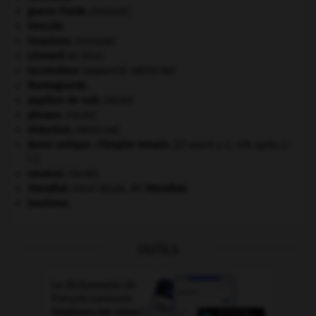
guerre froide
.
.
[DOSSIER]
Hercule
.
invasions.
[HISTOIRE]
Léonard
de Vinci.
locomoteur
(appareil).
[MÉDECINE]
Montagnards.
papillon de nuit
.
[FAUNE]
phoque
.
[FAUNE]
réduction
.
[MÉDECINE]
Rome antique : l'Empire romain
.
[27 avant J.-C.-476 après J.-
C.]
saumon
.
[FAUNE]
Stendhal
.
Henri Beyle, dit
Stendhal
.
tourisme.
OUTILS