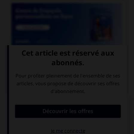

COURS DE FRANÇAIS
QUIZ
Parmi les mots suivants, quel est celui dont le
« h » n'est pas aspiré ?
héron
huître