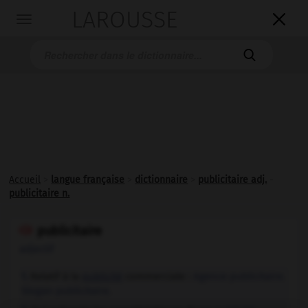
LAROUSSE

Toggle
navigation

Accueil
>
langue française
>
dictionnaire
>
publicitaire adj.
-
publicitaire n.
publicitaire

adjectif
Relatif à la
publicité
commerciale :
Agence publicitaire.
1.
Slogan publicitaire.