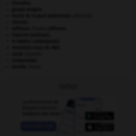
Girondins
.
groupe sanguin.
hernie de la paroi abdominale
.
[MÉDECINE]
Internet
.
Jefferson
.
Thomas
Jefferson
.
l'opinion (publique).
le théâtre contemporain.
révolution russe de 1905
.
santé.
.
[DOSSIER]
Seldjoukides
.
termite
.
[FAUNE]
OUTILS