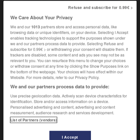
Qui présente les caractéristiques d'une
publicité
:
2.
Refuse and subscribe for 0.99€ >
Vente publicitaire.
We Care About Your Privacy
publicitaire

We and our
1013
partners store and access personal data, like
nom
browsing data or unique identifiers, on your device. Selecting I Accept
enables tracking technologies to support the purposes shown under
we and our partners process data to provide. Selecting Refuse and
Professionnel de la publicité.
subscribe for 0.99€ > or withdrawing your consent will disable them. If
trackers are disabled, some content and ads you see may not be as
relevant to you. You can resurface this menu to change your choices
or withdraw consent at any time by clicking the Show Purposes link on
VOUS CHERCHEZ PEUT-ÊTRE
the bottom of the webpage. Your choices will have effect within our
Website. For more details, refer to our Privacy Policy.
We and our partners process data to provide:
publicitaire adj.
Relatif à la publicité commerciale.
Use precise geolocation data. Actively scan device characteristics for
identification. Store and/or access information on a device.
publicitaire n.
Personalised advertising and content, advertising and content
Professionnel de la publicité.
measurement, audience research and services development.
List of Partners (vendors)
AUTRES TRADUCTIONS
I Accept