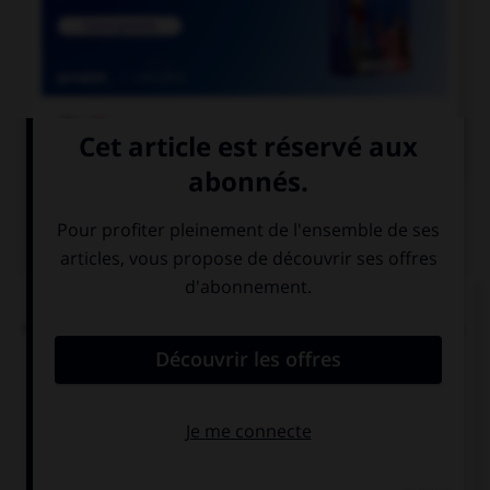

COURS DE FRANÇAIS
QUIZ
L'accent circonflexe a remplacé, dans un grand
nombre de mots du français moderne, une lettre.
Laquelle ?
i
s