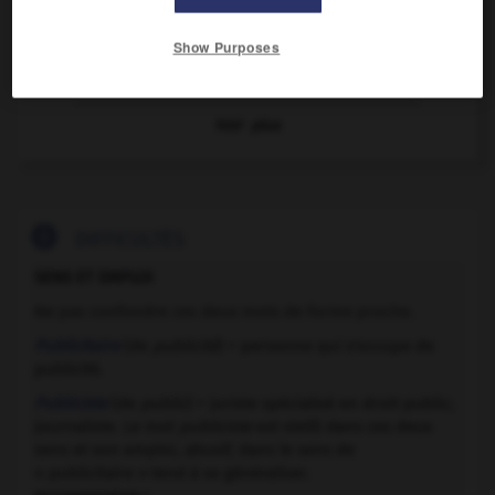
Caravane publicitaire
Emplacement publicitaire
Show Purposes
Encart (publicitaire)
Voir
plus

DIFFICULTÉS
SENS ET EMPLOI
Ne pas confondre ces deux mots de forme proche.
Publicitaire
(de
publicité
) = personne qui s'occupe de
publicité.
Publiciste
(de
public
) = juriste spécialisé en droit public;
journaliste. Le mot
publiciste
est vieilli dans ces deux
sens et son emploi, abusif, dans le sens de
« publicitaire » tend à se généraliser.