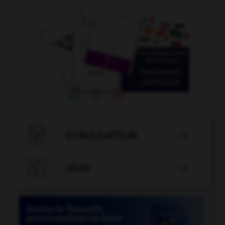

CONJUGATEUR


JEUX
