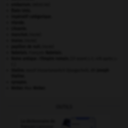
embarrure
.
[MÉDECINE]
États-Unis
.
impératif catégorique.
Irlande
.
Lituanie
.
manchot
.
[FAUNE]
morse
.
[FAUNE]
papillon de nuit
.
[FAUNE]
Rabelais
.
François
Rabelais
.
Rome antique : l'Empire romain
.
[27 avant J.-C.-476 après J.-
C.]
Staline
.
Iossif Vissarionovitch Djougachvili, dit
Joseph
Staline
.
synapse.
Weber
.
Max
Weber
.
OUTILS