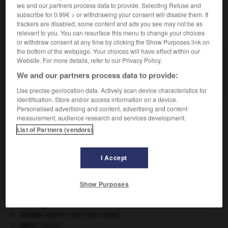
we and our partners process data to provide. Selecting Refuse and
subscribe for 0.99€ > or withdrawing your consent will disable them. If
trackers are disabled, some content and ads you see may not be as
VOUS CHERCHEZ PEUT-ÊTRE
relevant to you. You can resurface this menu to change your choices
or withdraw consent at any time by clicking the Show Purposes link on
the bottom of the webpage. Your choices will have effect within our
présérie n.f.
Website. For more details, refer to our Privacy Policy.
Fabrication industrielle d'une petite quantité d'un
We and our partners process data to provide:
produit, avant d'en entreprendre...
Use precise geolocation data. Actively scan device characteristics for
identification. Store and/or access information on a device.
Personalised advertising and content, advertising and content
measurement, audience research and services development.
List of Partners (vendors)
tiel
-
présentoir
-
présérie
-
préservateur
-
prése
I Accept

Show Purposes
À DÉCOUVRIR DANS L'ENCYCLOPÉDIE
Carthage
.
Crimée
(guerre de) [1854-1856].
daim
.
[FAUNE]