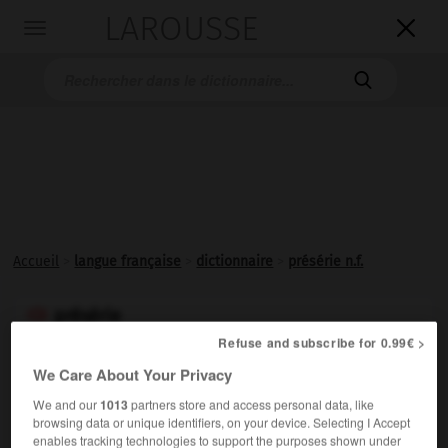
LAROUSSE

Toggle
navigation

Accueil
>
langue française
>
dictionnaire
>
présérie n.f.
présérie

nom féminin
Refuse and subscribe for 0.99€ >
We Care About Your Privacy
Fabrication industrielle d'une petite quantité d'un
produit, avant d'en entreprendre la production sur une
We and our
1013
partners store and access personal data, like
browsing data or unique identifiers, on your device. Selecting I Accept
vaste échelle.
enables tracking technologies to support the purposes shown under