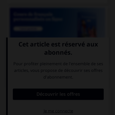

COURS DE FRANÇAIS
QUIZ
Lequel de ces mots prend deux « n » ?
un co…ifère
un coordo…ateur