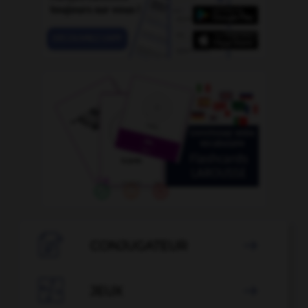

CONJUGATEUR


JEUX
