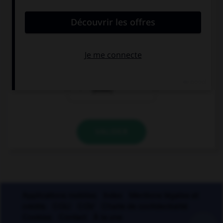
s'accordant en nombre avec le nom ?
des papiers
des papiers
[bulle]
[buvard]
des papiers
[bible]
VALIDER
Applications mobiles
Index
Mentions légales et
crédits
CGU
CGV
Charte de confidentialité
Cookies
Contact
À la une