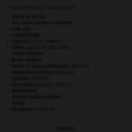
À DÉCOUVRIR DANS L'ENCYCLOPÉDIE
agence de presse.
Ave, Caesar, morituri te salutant
.
Code civil.
Constantinople
.
Copernic
.
Nicolas
Copernic
.
Crimée
(guerre de) [1854-1856].
critique littéraire.
groupe sanguin.
hernie de la paroi abdominale
.
[MÉDECINE]
hypertonie musculaire
.
[MÉDECINE]
invasions.
[HISTOIRE]
locomoteur
(appareil).
[MÉDECINE]
Mérovingiens
.
Première Guerre mondiale
.
Prusse
.
Westphalie
(traités de).
OUTILS