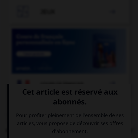

JEUX


COURS DE FRANÇAIS
QUIZ
Parmi ces locutions, laquelle comporte un adjectif