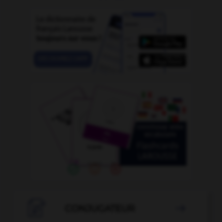

CONJUGATEUR
