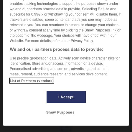
enables tracking technologies to support the purposes shown under
we and our partners process data to provide. Selecting Refuse and
subscribe for 0.99€ > or withdrawing your consent will disable them. If
trackers are disabled, some content and ads you see may not be as
VOUS CHERCHEZ PEUT-ÊTRE
relevant to you. You can resurface this menu to change your choices
or withdraw consent at any time by clicking the Show Purposes link on
the bottom of the webpage. Your choices will have effect within our
polissoire n.f.
Website. For more details, refer to our Privacy Policy.
Brosse à chaussures douce.
We and our partners process data to provide:
Use precise geolocation data. Actively scan device characteristics for
identification. Store and/or access information on a device.
Personalised advertising and content, advertising and content

measurement, audience research and services development.
HOMONYMES
List of Partners (vendors)
polissoir
nom masculin
I Accept
sseur
-
polissoir
-
polissoire
-
polisson
-
polisso
Show Purposes
